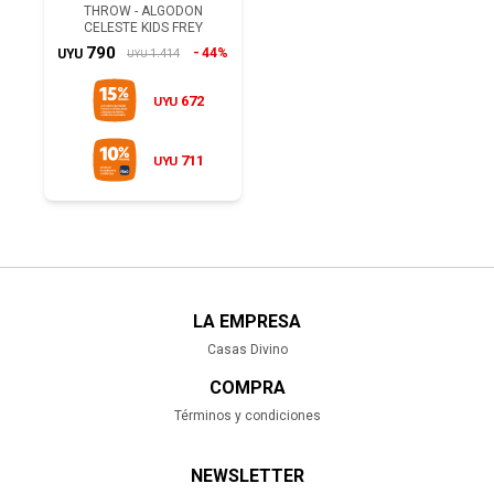
THROW - ALGODON
CELESTE KIDS FREY
790
44%
1.414
UYU
UYU
672
UYU
711
UYU
LA EMPRESA
Casas Divino
COMPRA
Términos y condiciones
NEWSLETTER