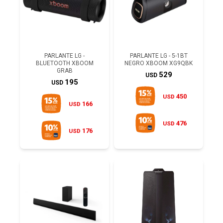
PARLANTE LG -
PARLANTE LG - 5-1BT
BLUETOOTH XBOOM
NEGRO XBOOM XG9QBK
GRAB
529
USD
195
USD
450
USD
166
USD
476
USD
176
USD