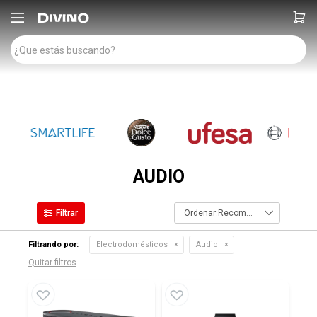

AUDIO
Recomendados
Filtrando por:
Electrodomésticos
Audio
Quitar filtros