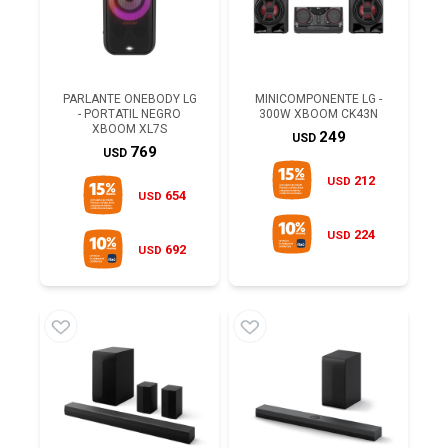
PARLANTE ONEBODY LG
MINICOMPONENTE LG -
- PORTATIL NEGRO
300W XBOOM CK43N
XBOOM XL7S
249
USD
769
USD
212
USD
654
USD
224
USD
692
USD