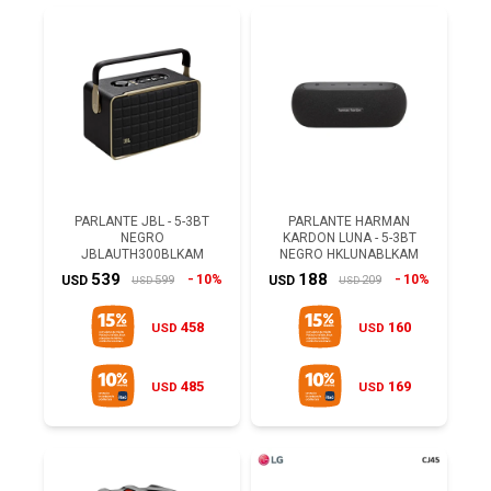
PARLANTE JBL - 5-3BT
PARLANTE HARMAN
NEGRO
KARDON LUNA - 5-3BT
JBLAUTH300BLKAM
NEGRO HKLUNABLKAM
539
188
10%
10%
599
209
USD
USD
USD
USD
458
160
USD
USD
485
169
USD
USD