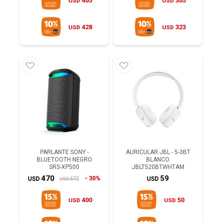
405
305
USD
USD
428
323
USD
USD
PARLANTE SONY -
AURICULAR JBL - 5-3BT
BLUETOOTH NEGRO
BLANCO
SRS-XP500
JBLT520BTWHTAM
470
59
30%
672
USD
USD
USD
400
50
USD
USD