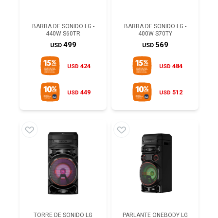
BARRA DE SONIDO LG -
BARRA DE SONIDO LG -
440W S60TR
400W S70TY
499
569
USD
USD
424
484
USD
USD
449
512
USD
USD
TORRE DE SONIDO LG
PARLANTE ONEBODY LG