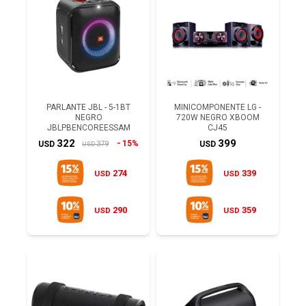
PARLANTE JBL - 5-1BT
MINICOMPONENTE LG -
NEGRO
720W NEGRO XBOOM
JBLPBENCOREESSAM
CJ45
322
399
15%
379
USD
USD
USD
274
339
USD
USD
290
359
USD
USD