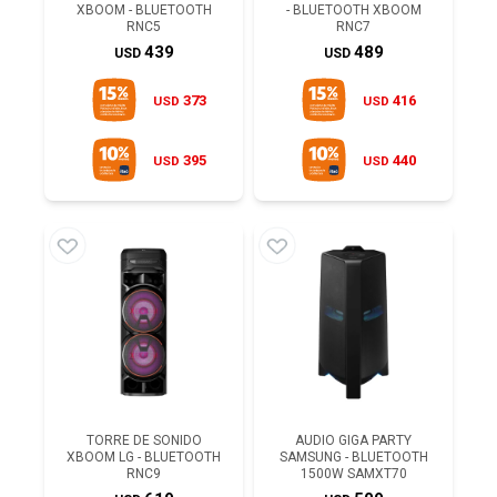
XBOOM - BLUETOOTH
- BLUETOOTH XBOOM
RNC5
RNC7
439
489
USD
USD
373
416
USD
USD
395
440
USD
USD
TORRE DE SONIDO
AUDIO GIGA PARTY
XBOOM LG - BLUETOOTH
SAMSUNG - BLUETOOTH
RNC9
1500W SAMXT70