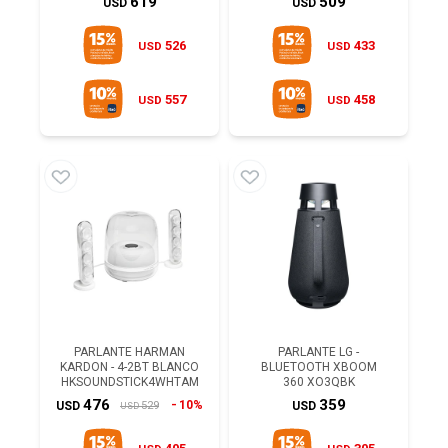
619
509
USD
USD
526
433
USD
USD
557
458
USD
USD
PARLANTE HARMAN
PARLANTE LG -
KARDON - 4-2BT BLANCO
BLUETOOTH XBOOM
HKSOUNDSTICK4WHTAM
360 XO3QBK
476
359
10%
529
USD
USD
USD