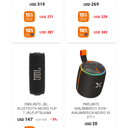
319
269
USD
USD
271
229
USD
USD
287
242
USD
USD
PARLANTE JBL -
PARLANTE
BLUETOOTH NEGRO FLIP
INALÁMBRICO XION -
7 JBLFLIP7BLKAM
INALAMBRICA NEGRO XI-
XT11
147
5%
155
USD
USD
20
USD