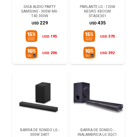
GIGA AUDIO PARTY
PARLANTE LG - 120W
SAMSUNG - 300W MX-
NEGRO XBOOM
T40 300W
STAGE301
229
435
USD
USD
195
370
USD
USD
206
392
USD
USD
BARRA DE SONIDO LG -
BARRA DE SONIDO -
300W S40T
INALAMBRICA LG SQC1