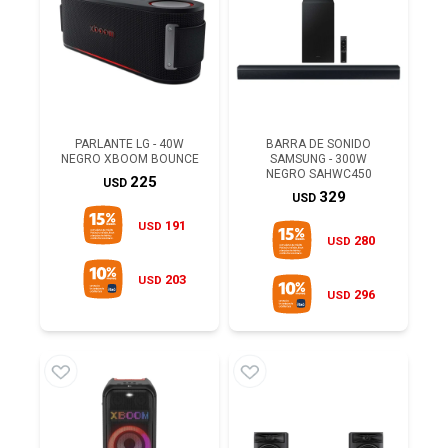
PARLANTE LG - 40W
BARRA DE SONIDO
NEGRO XBOOM BOUNCE
SAMSUNG - 300W
NEGRO SAHWC450
225
USD
329
USD
191
USD
280
USD
203
USD
296
USD