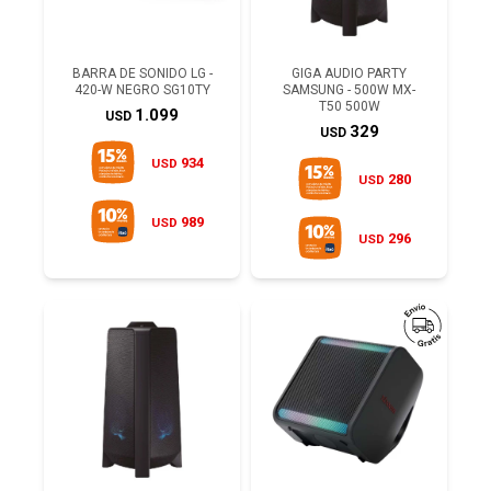
BARRA DE SONIDO LG -
GIGA AUDIO PARTY
420-W NEGRO SG10TY
SAMSUNG - 500W MX-
T50 500W
1.099
USD
329
USD
934
USD
280
USD
989
USD
296
USD