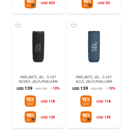
423
53
USD
USD
PARLANTE JBL - 5-1BT
PARLANTE JBL - 5-1BT
NEGRO JBLFLIP6BLKAM
AZUL JBLFLIP6BLUAM
139
139
10%
10%
155
155
USD
USD
USD
USD
118
118
USD
USD
125
125
USD
USD