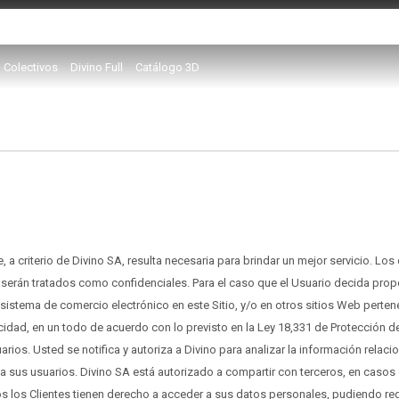
Colectivos
Divino Full
Catálogo 3D
, a criterio de Divino SA, resulta necesaria para brindar un mejor servicio. Lo
 y serán tratados como confidenciales. Para el caso que el Usuario decida pro
sistema de comercio electrónico en este Sitio, y/o en otros sitios Web pertene
dad, en un todo de acuerdo con lo previsto en la Ley 18,331 de Protección de D
arios. Usted se notifica y autoriza a Divino para analizar la información rel
 a sus usuarios. Divino SA está autorizado a compartir con terceros, en casos 
los Clientes tienen derecho a acceder a sus datos personales, pudiendo requer