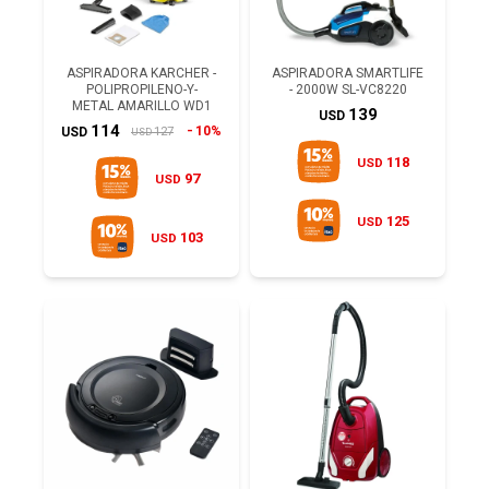
ASPIRADORA KARCHER -
ASPIRADORA SMARTLIFE
POLIPROPILENO-Y-
- 2000W SL-VC8220
METAL AMARILLO WD1
139
USD
114
10%
127
USD
USD
118
USD
97
USD
125
USD
103
USD