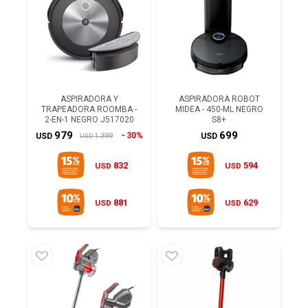
ASPIRADORA Y
ASPIRADORA ROBOT
TRAPEADORA ROOMBA -
MIDEA - 450-ML NEGRO
2-EN-1 NEGRO J517020
S8+
979
699
30%
1.399
USD
USD
USD
832
594
USD
USD
881
629
USD
USD