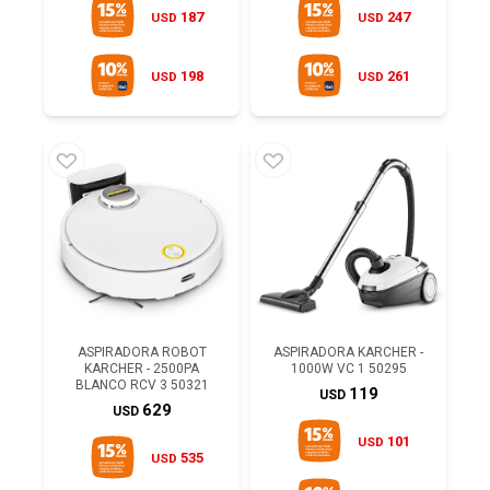
187
247
USD
USD
198
261
USD
USD
ASPIRADORA ROBOT
ASPIRADORA KARCHER -
KARCHER - 2500PA
1000W VC 1 50295
BLANCO RCV 3 50321
119
USD
629
USD
101
USD
535
USD