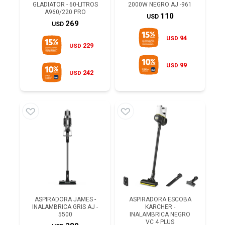
GLADIATOR - 60-LITROS
2000W NEGRO AJ -961
A960/220 PRO
110
USD
269
USD
94
USD
229
USD
99
USD
242
USD
ASPIRADORA JAMES -
ASPIRADORA ESCOBA
INALAMBRICA GRIS AJ -
KARCHER -
5500
INALAMBRICA NEGRO
VC 4 PLUS