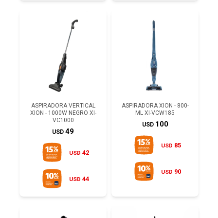
ASPIRADORA VERTICAL
ASPIRADORA XION - 800-
XION - 1000W NEGRO XI-
ML XI-VCW185
VC1000
100
USD
49
USD
85
USD
42
USD
90
USD
44
USD