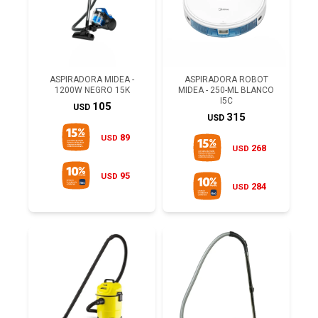
ASPIRADORA MIDEA -
ASPIRADORA ROBOT
1200W NEGRO 15K
MIDEA - 250-ML BLANCO
I5C
105
USD
315
USD
89
USD
268
USD
95
USD
284
USD