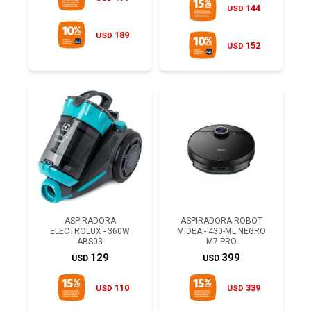
144
USD
189
USD
152
USD
ASPIRADORA
ASPIRADORA ROBOT
ELECTROLUX - 360W
MIDEA - 430-ML NEGRO
ABS03
M7 PRO
129
399
USD
USD
110
339
USD
USD