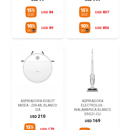
84
807
USD
USD
89
854
USD
USD
ASPIRADORA ROBOT
ASPIRADORA
MIDEA - 200-ML BLANCO
ELECTROLUX -
I2A
INALAMBRICA BLANCO
ERG21-CU
210
USD
169
USD
179
USD