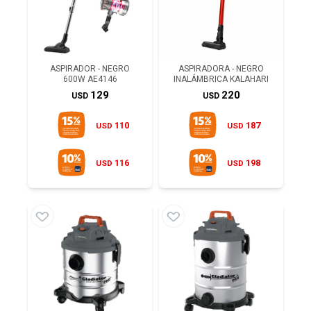
ASPIRADOR - NEGRO
ASPIRADORA - NEGRO
600W AE4146
INALÁMBRICA KALAHARI
129
220
USD
USD
110
187
USD
USD
116
198
USD
USD