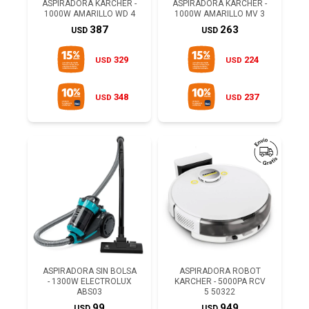
ASPIRADORA KARCHER -
ASPIRADORA KARCHER -
1000W AMARILLO WD 4
1000W AMARILLO MV 3
387
263
USD
USD
329
224
USD
USD
348
237
USD
USD
ASPIRADORA SIN BOLSA
ASPIRADORA ROBOT
- 1300W ELECTROLUX
KARCHER - 5000PA RCV
ABS03
5 50322
99
949
USD
USD