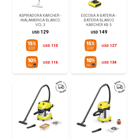
ASPIRADORA KARCHER -
ESCOBA A BATERIA -
INALAMBRICA BLANCO
BATERIA BLANCO
VCL 3
KARCHER KB 5
129
149
USD
USD
110
127
USD
USD
116
134
USD
USD