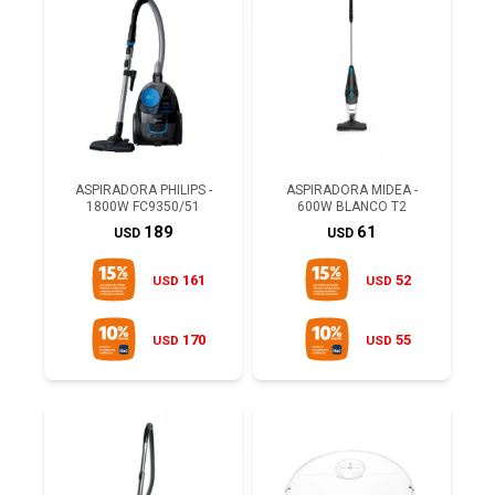
ASPIRADORA PHILIPS -
ASPIRADORA MIDEA -
1800W FC9350/51
600W BLANCO T2
189
61
USD
USD
161
52
USD
USD
170
55
USD
USD