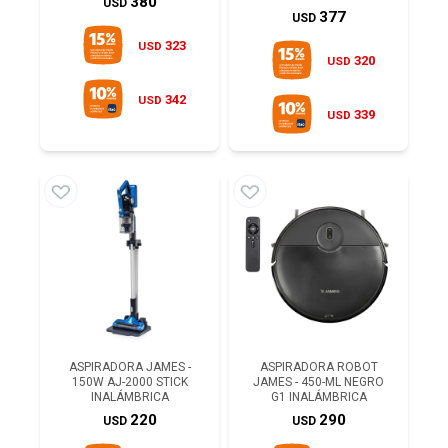
380
USD
377
USD
323
USD
320
USD
342
USD
339
USD
ASPIRADORA JAMES -
ASPIRADORA ROBOT
150W AJ-2000 STICK
JAMES - 450-ML NEGRO
INALÁMBRICA
G1 INALÁMBRICA
220
290
USD
USD