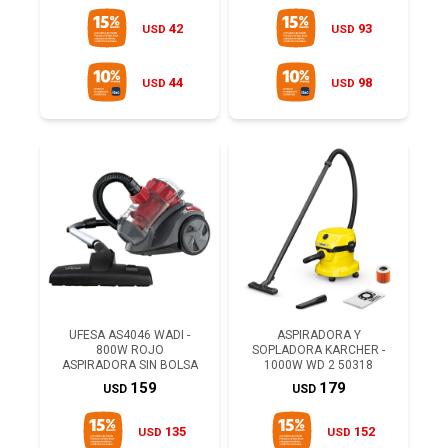
42
93
USD
USD
44
98
USD
USD
UFESA AS4046 WADI -
ASPIRADORA Y
800W ROJO
SOPLADORA KARCHER -
ASPIRADORA SIN BOLSA
1000W WD 2 50318
159
179
USD
USD
135
152
USD
USD