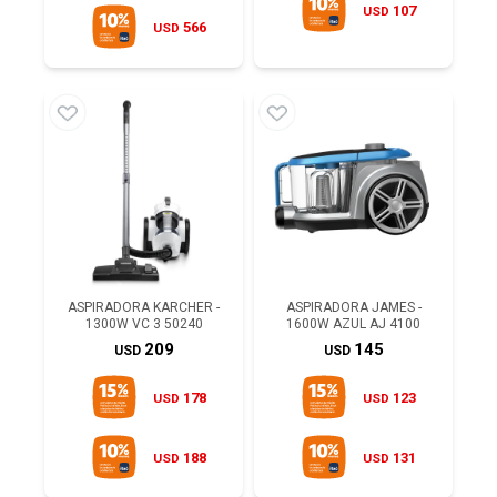
107
USD
566
USD
ASPIRADORA KARCHER -
ASPIRADORA JAMES -
1300W VC 3 50240
1600W AZUL AJ 4100
209
145
USD
USD
178
123
USD
USD
188
131
USD
USD