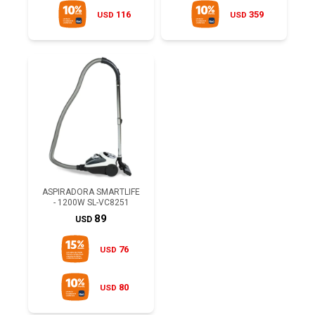
116
359
USD
USD
ASPIRADORA SMARTLIFE
- 1200W SL-VC8251
89
USD
76
USD
80
USD