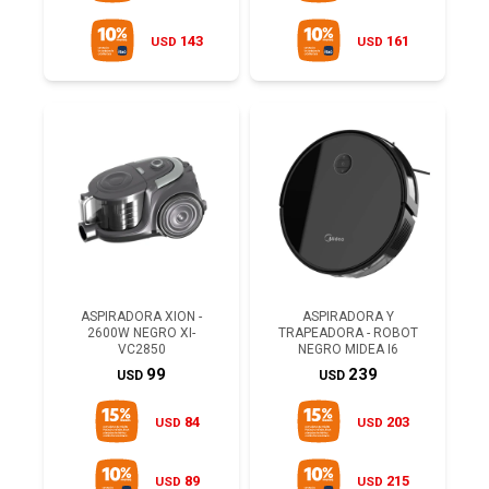
143
161
USD
USD
ASPIRADORA XION -
ASPIRADORA Y
2600W NEGRO XI-
TRAPEADORA - ROBOT
VC2850
NEGRO MIDEA I6
99
239
USD
USD
84
203
USD
USD
89
215
USD
USD