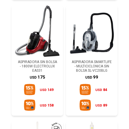
ASPIRADORA SIN BOLSA
ASPIRADORA SMARTLIFE
- 1800W ELECTROLUX
- MULTICICLONICA SIN
EAS31
BOLSA SL-VC20BLG
175
99
USD
USD
149
84
USD
USD
158
89
USD
USD