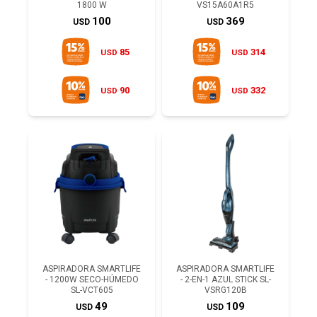
1800 W
VS15A60A1R5
100
369
USD
USD
85
314
USD
USD
90
332
USD
USD
ASPIRADORA SMARTLIFE
ASPIRADORA SMARTLIFE
- 1200W SECO-HÚMEDO
- 2-EN-1 AZUL STICK SL-
SL-VCT605
VSRG120B
49
109
USD
USD