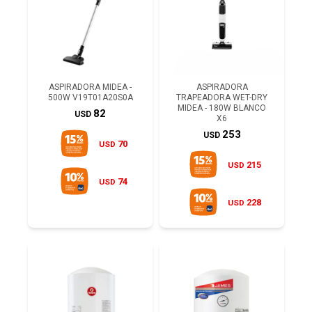
ASPIRADORA MIDEA -
ASPIRADORA
500W V19T01A20S0A
TRAPEADORA WET-DRY
MIDEA - 180W BLANCO
82
USD
X6
253
USD
70
USD
215
USD
74
USD
228
USD