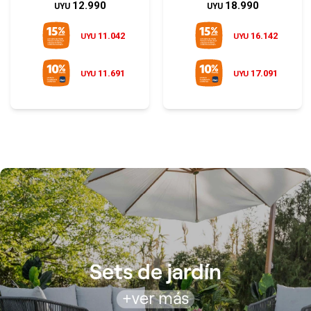
12.990
18.990
UYU
UYU
11.042
16.142
UYU
UYU
11.691
17.091
UYU
UYU