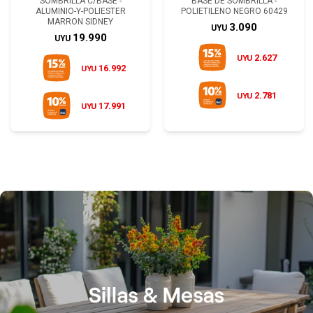
SOMBRILLA C/BASE -
BASE DE SOMBRILLA -
ALUMINIO-Y-POLIESTER
POLIETILENO NEGRO 60429
MARRON SIDNEY
3.090
UYU
19.990
UYU
2.627
UYU
16.992
UYU
2.781
UYU
17.991
UYU