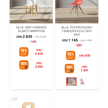
SILLA - MDF-Y-MADERA
SILLA - POLIPROPILENO-
BLANCO MARIPOSA
Y-MADERA ROJO S601
KIDS
2.835
3.150
UYU
UYU
1.145
1.590
UYU
UYU
10%
28%
UYU
2.410
973
UYU
UYU
2.552
UYU
1.031