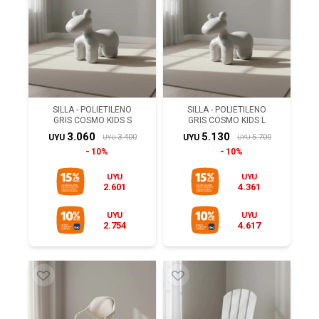
SILLA - POLIETILENO
SILLA - POLIETILENO
GRIS COSMO KIDS S
GRIS COSMO KIDS L
3.060
5.130
3.400
5.700
UYU
UYU
UYU
UYU
10%
10%
UYU
UYU
2.601
4.361
UYU
UYU
2.754
4.617