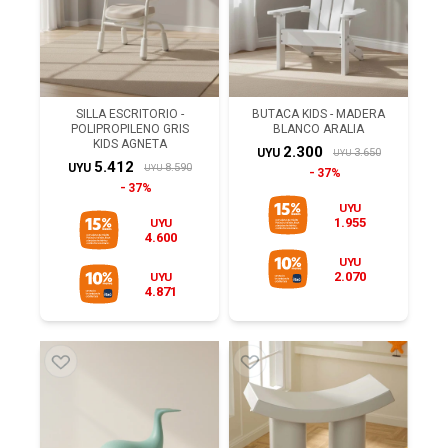
SILLA ESCRITORIO -
BUTACA KIDS - MADERA
POLIPROPILENO GRIS
BLANCO ARALIA
KIDS AGNETA
2.300
3.650
UYU
UYU
5.412
8.590
UYU
UYU
37%
37%
UYU
1.955
UYU
4.600
UYU
2.070
UYU
4.871