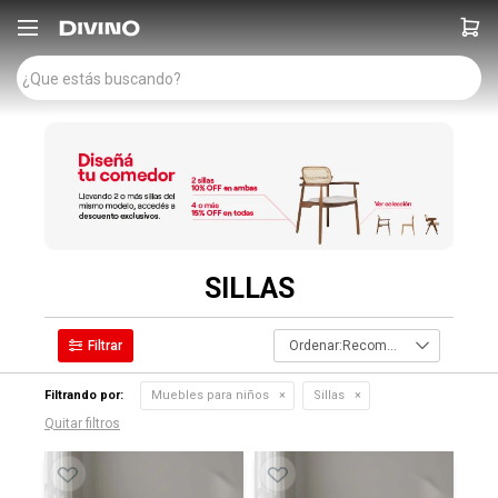

SILLAS
Recomendados
Filtrando por:
Muebles para niños
Sillas
Quitar filtros