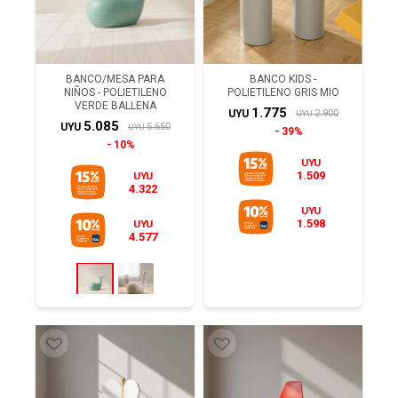
BANCO/MESA PARA
BANCO KIDS -
NIÑOS - POLIETILENO
POLIETILENO GRIS MIO
VERDE BALLENA
1.775
2.900
UYU
UYU
5.085
5.650
UYU
UYU
39%
10%
UYU
1.509
UYU
4.322
UYU
1.598
UYU
4.577