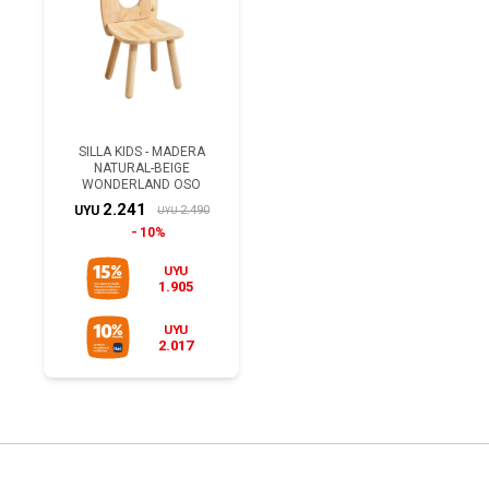
SILLA KIDS - MADERA
NATURAL-BEIGE
WONDERLAND OSO
2.241
2.490
UYU
UYU
10%
UYU
1.905
UYU
2.017