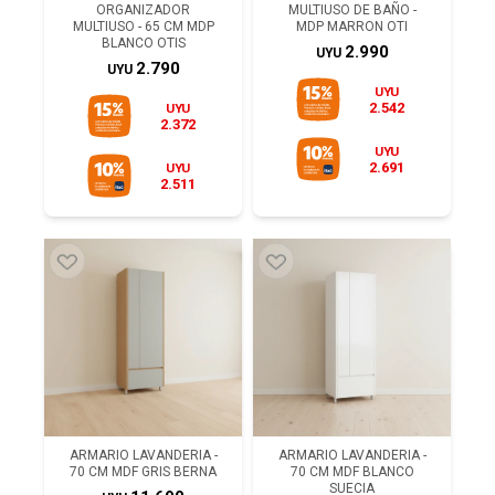
ORGANIZADOR
MULTIUSO DE BAÑO -
MULTIUSO - 65 CM MDP
MDP MARRON OTI
BLANCO OTIS
2.990
UYU
2.790
UYU
UYU
2.542
UYU
2.372
UYU
2.691
UYU
2.511
ARMARIO LAVANDERIA -
ARMARIO LAVANDERIA -
70 CM MDF GRIS BERNA
70 CM MDF BLANCO
SUECIA