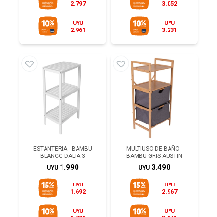
2.797
3.052
UYU
UYU
2.961
3.231
ESTANTERIA - BAMBU
MULTIUSO DE BAÑO -
BLANCO DALIA 3
BAMBU GRIS AUSTIN
1.990
3.490
UYU
UYU
UYU
UYU
1.692
2.967
UYU
UYU