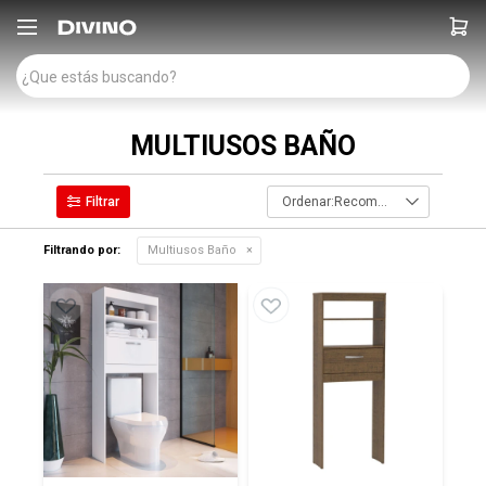

MULTIUSOS BAÑO
Recomendados
Filtrando por:
Multiusos Baño