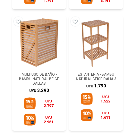
1.791
3.141
MULTIUSO DE BAÑO -
ESTANTERIA - BAMBU
BAMBU NATURAL-BEIGE
NATURAL-BEIGE DALIA 3
DALLAS
1.790
UYU
3.290
UYU
UYU
1.522
UYU
2.797
UYU
1.611
UYU
2.961