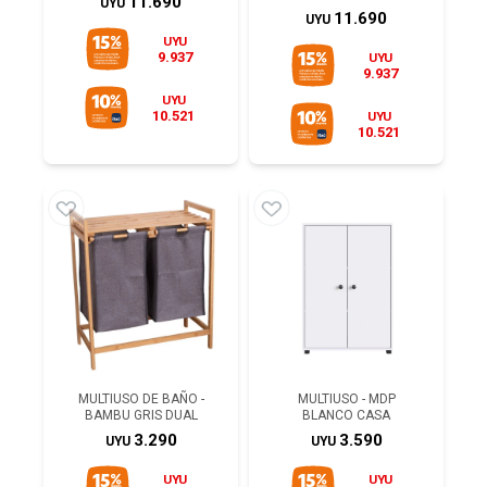
11.690
UYU
11.690
UYU
UYU
9.937
UYU
9.937
UYU
10.521
UYU
10.521
MULTIUSO DE BAÑO -
MULTIUSO - MDP
BAMBU GRIS DUAL
BLANCO CASA
3.290
3.590
UYU
UYU
UYU
UYU