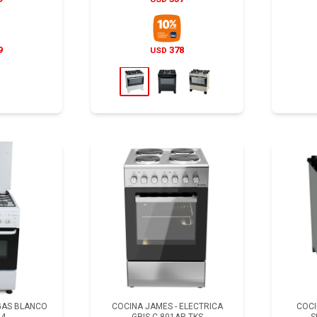
9
378
USD
 GAS BLANCO
COCINA JAMES - ELECTRICA
COCI