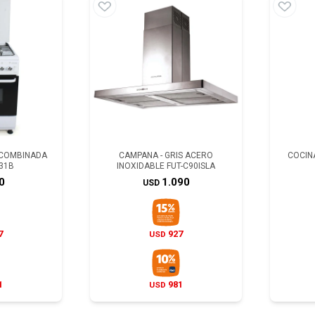
 COMBINADA
CAMPANA - GRIS ACERO
COCIN
31B
INOXIDABLE FUT-C90ISLA
0
1.090
USD
7
927
USD
1
981
USD