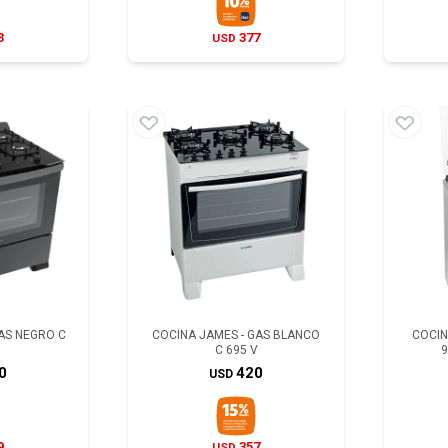
3
377
USD
AS NEGRO C
COCINA JAMES - GAS BLANCO
COCIN
C 695 V
9
0
420
USD
9
357
USD