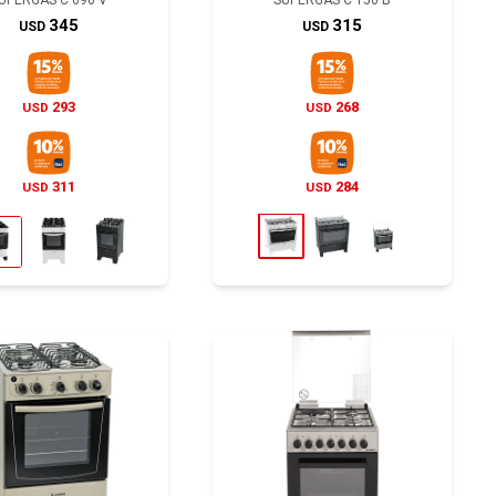
UPERGAS C 690 V
SUPERGAS C 150 B
345
315
USD
USD
293
268
USD
USD
311
284
USD
USD