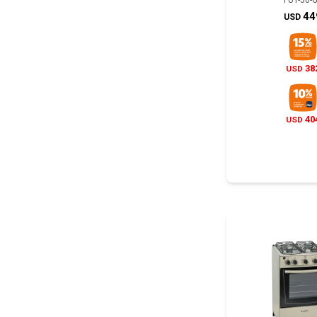
FUT-50-
44
USD
38
USD
40
USD