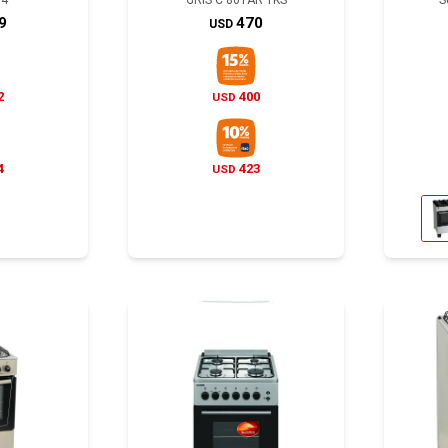
G4
GRIS C 801AR TKS
S
9
470
USD
2
400
USD
4
423
USD