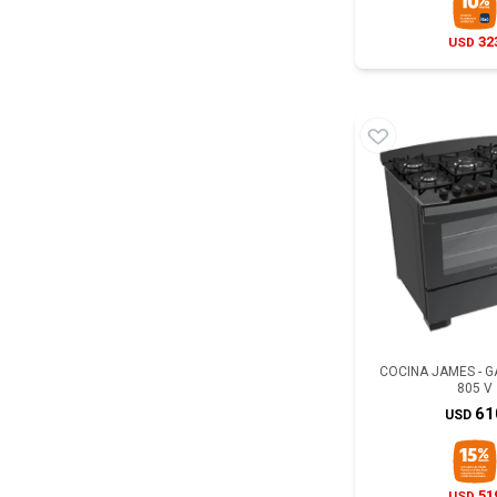
32
USD
COCINA JAMES - G
805 V
61
USD
51
USD