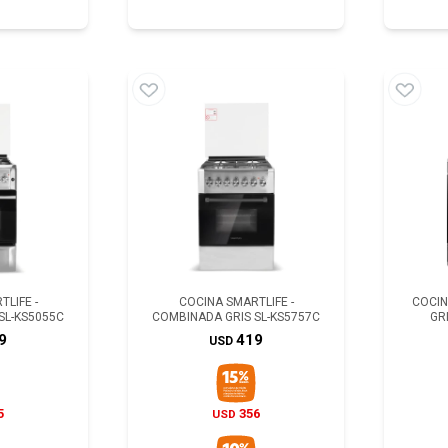
LIFE -
COCINA SMARTLIFE -
COCIN
SL-KS5055C
COMBINADA GRIS SL-KS5757C
GR
9
419
USD
5
356
USD