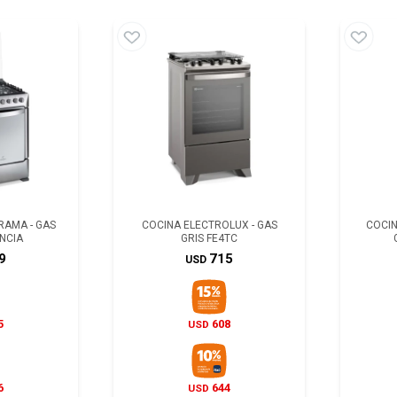
RAMA - GAS
COCINA ELECTROLUX - GAS
COCIN
NCIA
GRIS FE4TC
9
715
USD
5
608
USD
6
644
USD