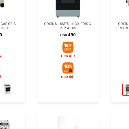
 GAS GRIS
COCINA JAMES - INOX GRIS C-
COCIN
105 B
212 A TKS
GRIS C
0
490
USD
7
417
USD
8
441
USD