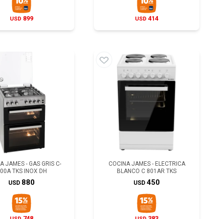
899
414
USD
USD
A JAMES - GAS GRIS C-
COCINA JAMES - ELECTRICA
00A TKS INOX DH
BLANCO C 801AR TKS
880
450
USD
USD
748
383
USD
USD