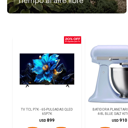
TV TCL P7K - 65-PULGADAS QLED
BATIDORA PLANETARIA
65P7K
4-8L BLUE SALT KI
899
910
USD
USD