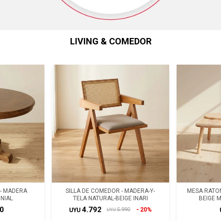
LIVING & COMEDOR
- MADERA
SILLA DE COMEDOR - MADERA-Y-
MESA RATON
NIAL
TELA NATURAL-BEIGE INARI
BEIGE 
0
4.792
20%
5.990
UYU
UYU