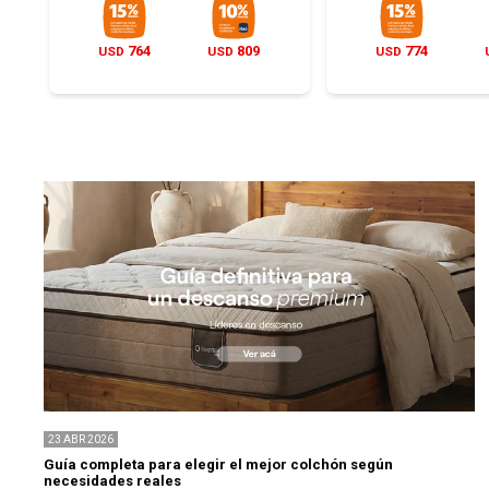
764
809
774
USD
USD
USD
23
ABR
2026
Guía completa para elegir el mejor colchón según
necesidades reales