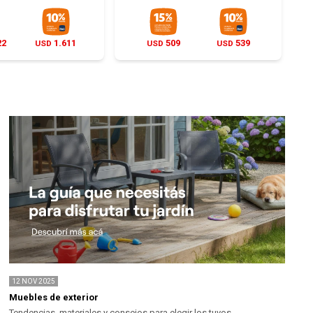
22
1.611
509
539
USD
USD
USD
12
NOV
2025
Muebles de exterior
Tendencias, materiales y consejos para elegir los tuyos