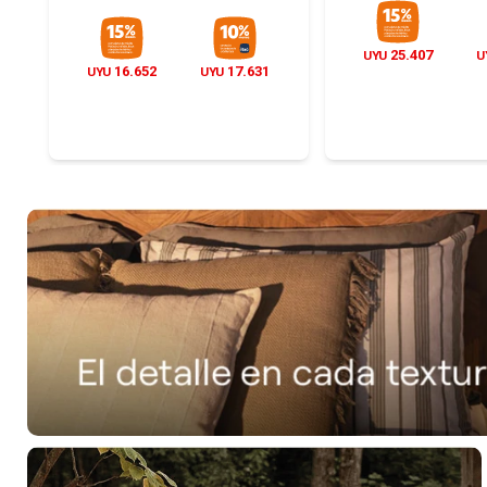
25.407
UYU
U
16.652
17.631
UYU
UYU