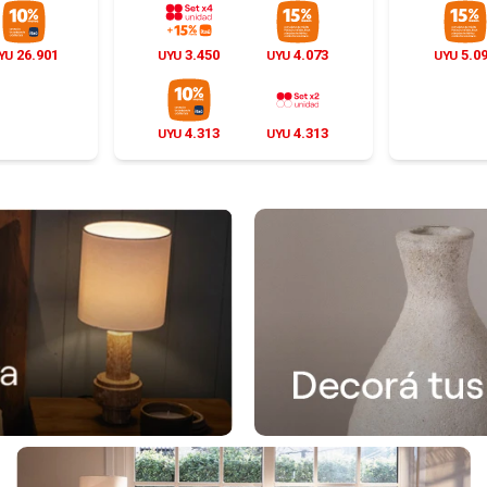
26.901
3.450
4.073
5.0
YU
UYU
UYU
UYU
4.313
4.313
UYU
UYU