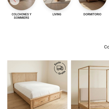
COLCHONES Y
LIVING
DORMITORIO
SOMMIERS
Co