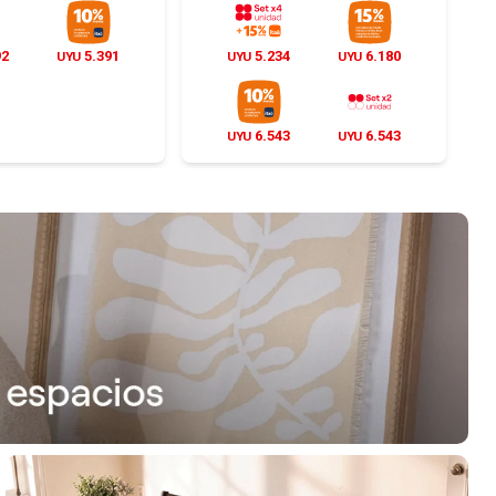
92
5.391
5.234
6.180
UYU
UYU
UYU
6.543
6.543
UYU
UYU