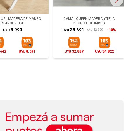
LUZ - MADERA-DE-MANGO
- MADERA-Y-TELA GRIS
BUTACA - MADERA NATURAL-BEIGE
CAMA - QUEEN MADERA-Y-TELA
BLANCO JUKE
ARUBA
NEGRO COLUMBUS
CITRUS NATURAL
16.990
8.990
38.691
12.990
10%
42.990
UYU
UYU
UYU
UYU
UYU
442
.642
15.291
8.091
11.042
32.887
11.691
34.822
UYU
UYU
UYU
UYU
UYU
UYU