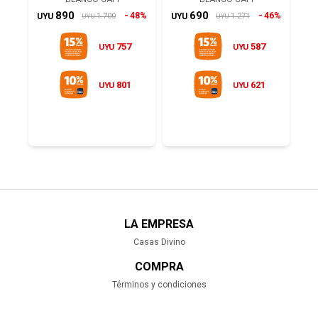
890
690
48%
46%
1.700
1.271
UYU
UYU
UYU
UYU
757
587
UYU
UYU
801
621
UYU
UYU
LA EMPRESA
Casas Divino
COMPRA
Términos y condiciones