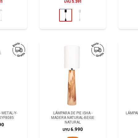
31
5.391
UYU
- METAL-Y-
LÁMPARA DE PIE ISHA -
LÁMPAR
XYF8085
MADERA NATURAL-BEIGE
NATURAL
90
6.990
UYU