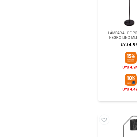
LÁMPARA - DE PI
NEGRO LINO ML
4.9
UYU
4.2
UYU
4.4
UYU