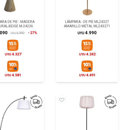
ARA DE PIE - MADERA
LÁMPARA - DE PIE ML24327
URAL-BEIGE M-24236
AMARILLO METAL ML243271
.090
4.990
27%
6.990
UYU
UYU
4.327
4.242
UYU
UYU
4.581
4.491
UYU
UYU