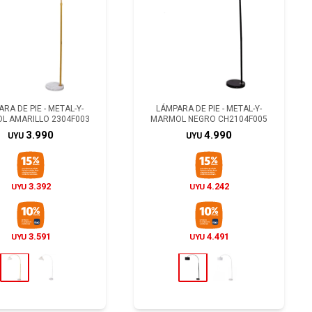
RA DE PIE - METAL-Y-
LÁMPARA DE PIE - METAL-Y-
L AMARILLO 2304F003
MARMOL NEGRO CH2104F005
3.990
4.990
UYU
UYU
3.392
4.242
UYU
UYU
3.591
4.491
UYU
UYU