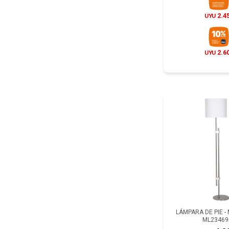
2.4
UYU
2.6
UYU
LÁMPARA DE PIE -
ML23469