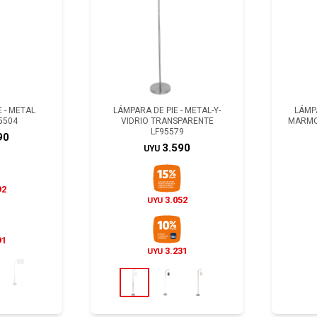
 - METAL
LÁMPARA DE PIE - METAL-Y-
LÁMPA
5504
VIDRIO TRANSPARENTE
MARMO
LF95579
90
3.590
UYU
92
3.052
UYU
91
3.231
UYU