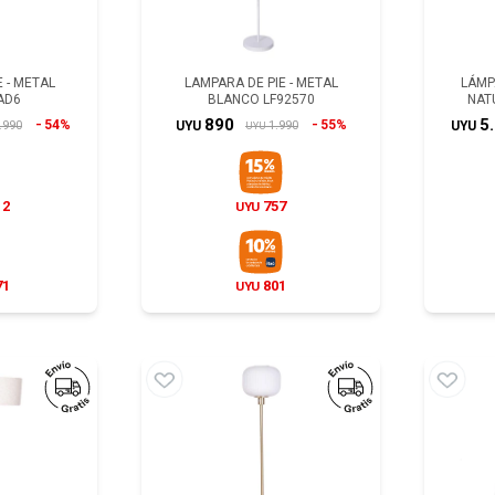
 - METAL
LAMPARA DE PIE - METAL
LÁMP
AD6
BLANCO LF92570
NAT
890
5
54%
55%
.990
1.990
UYU
UYU
UYU
12
757
UYU
71
801
UYU