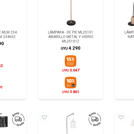
E MLM 234
LÁMPARA - DE PIE ML25101
LÁMPA
M 234602
AMARILLO METAL Y VIDRIO
NAT
ML251012
90
4.290
UYU
42
3.647
UYU
91
3.861
UYU