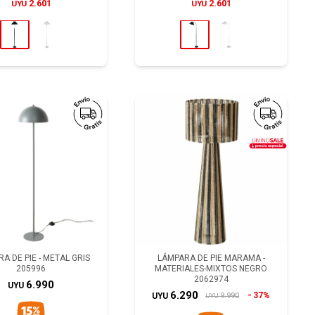
2.601
2.601
UYU
UYU
A DE PIE - METAL GRIS
LÁMPARA DE PIE MARAMA -
205996
MATERIALES-MIXTOS NEGRO
2062974
6.990
UYU
6.290
37%
9.990
UYU
UYU