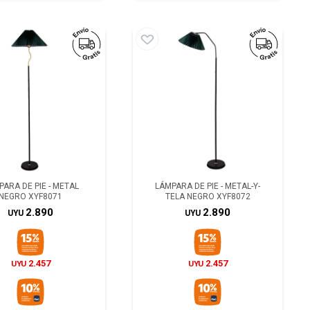
ARA DE PIE - METAL
LÁMPARA DE PIE - METAL-Y-
NEGRO XYF8071
TELA NEGRO XYF8072
2.890
2.890
UYU
UYU
2.457
2.457
UYU
UYU