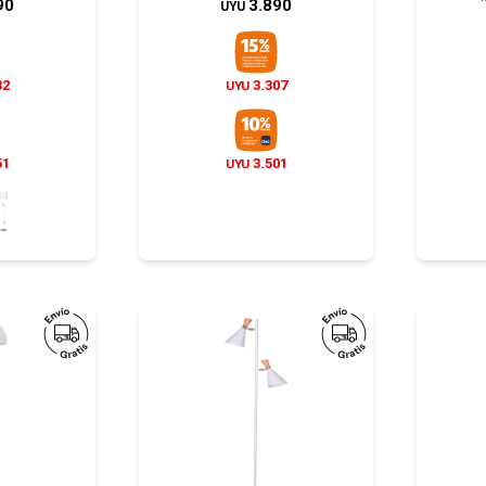
90
3.890
UYU
32
3.307
UYU
51
3.501
UYU