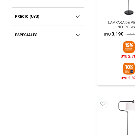
PRECIO
(UYU)
LAMPARA DE PIE
NEGRO W
3.190
6
UYU
UYU
ESPECIALES
2.7
UYU
2.8
UYU