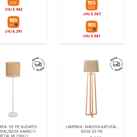
5.942
UYU
5.347
UYU
6.291
UYU
5.661
UYU
RA - DE PIE BUDAPES
LAMPARA - MADERA NATURAL-
RAL/BEIGE BAMBÚ Y
BEIGE DE PIE
METAL ML238611