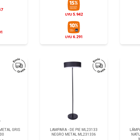
57
5.942
UYU
01
6.291
UYU
 METAL GRIS
LAMPARA - DE PIE ML23133
LÁMPA
00
NEGRO METAL ML231336
NATU