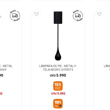
 - METAL
LÁMPARA DE PIE - METAL-Y-
LÁMP
9069
TELA NEGRO XYF8073
90
5.990
UYU
02
5.092
UYU