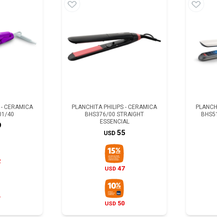
 - CERAMICA
PLANCHITA PHILIPS - CERAMICA
PLANCHI
01/40
BHS376/00 STRAIGHT
BHS5
ESSENCIAL
9
55
USD
2
47
USD
4
50
USD