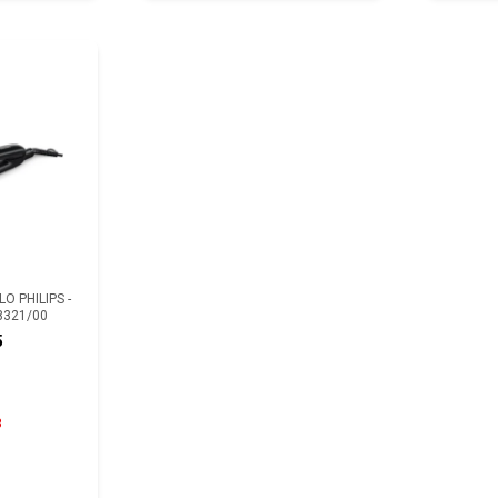
O PHILIPS -
8321/00
5
8