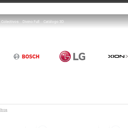
Colectivos
Divino Full
Catálogo 3D
iltros