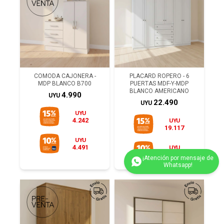
COMODA CAJONERA -
PLACARD ROPERO - 6
MDP BLANCO B700
PUERTAS MDF-Y-MDP
BLANCO AMERICANO
4.990
UYU
22.490
UYU
UYU
4.242
UYU
19.117
UYU
4.491
UYU
20.241
(0/4)