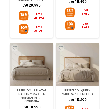
10.490
UYU
29.990
UYU
UYU
8.917
UYU
25.492
UYU
9.441
UYU
26.991
RESPALDO - 2 PLAZAS
RESPALDO - QUEEN
RATTAN-Y-MADERA
MADERA-Y-TELA PETRA
NATURAL-BEIGE
15.290
UYU
GIORDANA
18.990
UYU
UYU