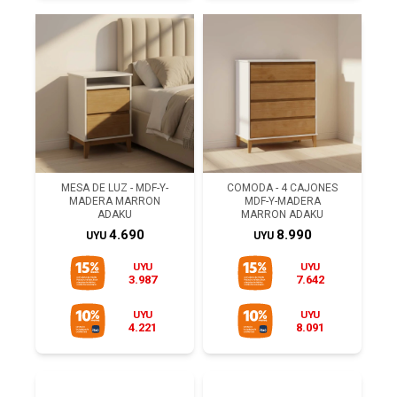
MESA DE LUZ - MDF-Y-
COMODA - 4 CAJONES
MADERA MARRON
MDF-Y-MADERA
ADAKU
MARRON ADAKU
4.690
8.990
UYU
UYU
UYU
UYU
3.987
7.642
UYU
UYU
4.221
8.091