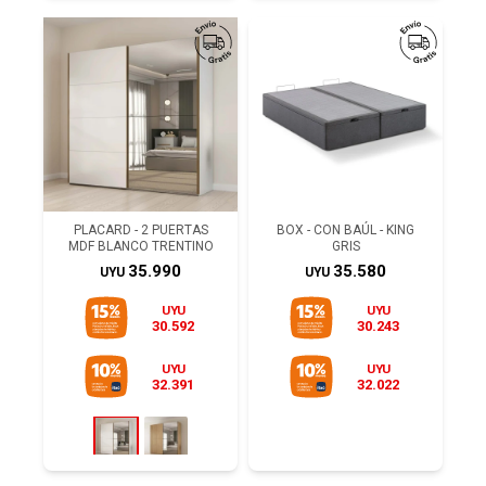
PLACARD - 2 PUERTAS
BOX - CON BAÚL - KING
MDF BLANCO TRENTINO
GRIS
35.990
35.580
UYU
UYU
UYU
UYU
30.592
30.243
UYU
UYU
32.391
32.022