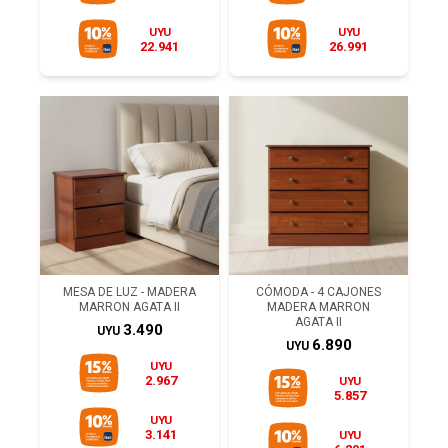
UYU
UYU
22.941
26.991
MESA DE LUZ - MADERA
CÓMODA - 4 CAJONES
MARRON AGATA II
MADERA MARRON
AGATA II
3.490
UYU
6.890
UYU
UYU
2.967
UYU
5.857
UYU
3.141
UYU