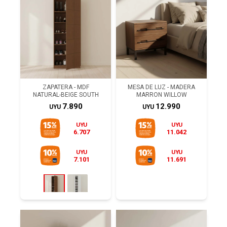
ZAPATERA - MDF
MESA DE LUZ - MADERA
NATURAL-BEIGE SOUTH
MARRON WILLOW
7.890
12.990
UYU
UYU
UYU
UYU
6.707
11.042
UYU
UYU
7.101
11.691