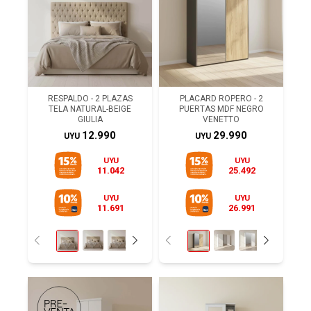
RESPALDO - 2 PLAZAS
PLACARD ROPERO - 2
TELA NATURAL-BEIGE
PUERTAS MDF NEGRO
GIULIA
VENETTO
12.990
29.990
UYU
UYU
UYU
UYU
11.042
25.492
UYU
UYU
11.691
26.991