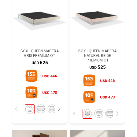
BOX - QUEEN MADERA
BOX - QUEEN MADERA
GRIS PREMIUM OT
NATURAL-BEIGE
PREMIUM OT
525
USD
525
USD
446
USD
446
USD
473
USD
473
USD