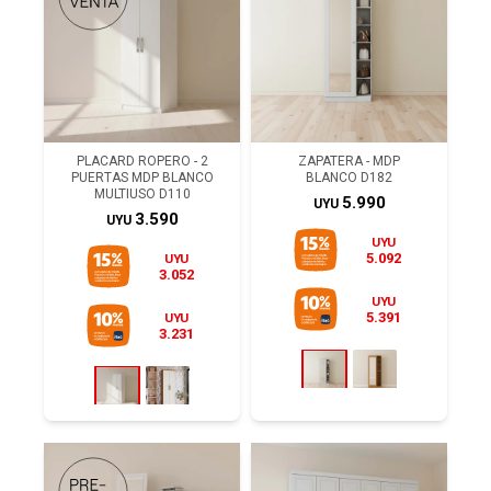
PLACARD ROPERO - 2
ZAPATERA - MDP
PUERTAS MDP BLANCO
BLANCO D182
MULTIUSO D110
5.990
UYU
3.590
UYU
UYU
5.092
UYU
3.052
UYU
5.391
UYU
3.231