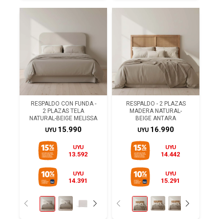
RESPALDO CON FUNDA -
RESPALDO - 2 PLAZAS
2 PLAZAS TELA
MADERA NATURAL-
NATURAL-BEIGE MELISSA
BEIGE ANTARA
15.990
16.990
UYU
UYU
UYU
UYU
13.592
14.442
UYU
UYU
14.391
15.291