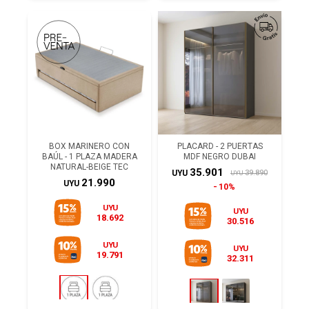
BOX MARINERO CON
PLACARD - 2 PUERTAS
BAÚL - 1 PLAZA MADERA
MDF NEGRO DUBAI
NATURAL-BEIGE TEC
35.901
39.890
UYU
UYU
21.990
UYU
10%
UYU
UYU
18.692
30.516
UYU
UYU
19.791
32.311