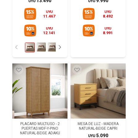
13.490
9.990
UYU
UYU
UYU
UYU
11.467
8.492
UYU
UYU
12.141
8.991
PLACARD MULTIUSO - 2
MESA DE LUZ - MADERA
PUERTAS MDF-Y-PINO
NATURAL-BEIGE CAPRI
NATURAL-BEIGE ADAKU
5.090
UYU