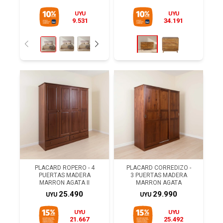
UYU
UYU
9.531
34.191
PLACARD ROPERO - 4
PLACARD CORREDIZO -
PUERTAS MADERA
3 PUERTAS MADERA
MARRON AGATA II
MARRON AGATA
25.490
29.990
UYU
UYU
UYU
UYU
21.667
25.492