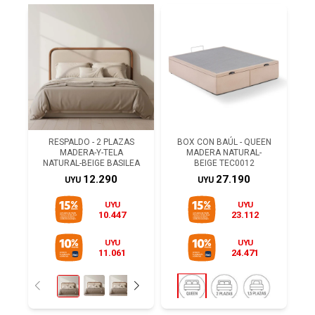
RESPALDO - 2 PLAZAS
BOX CON BAÚL - QUEEN
MADERA-Y-TELA
MADERA NATURAL-
NATURAL-BEIGE BASILEA
BEIGE TEC0012
12.290
27.190
UYU
UYU
UYU
UYU
10.447
23.112
UYU
UYU
11.061
24.471