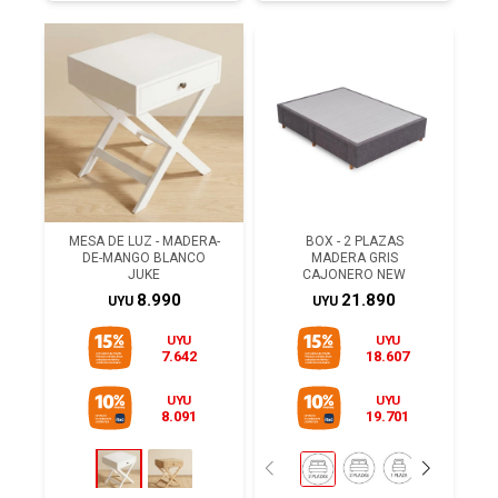
MESA DE LUZ - MADERA-
BOX - 2 PLAZAS
DE-MANGO BLANCO
MADERA GRIS
JUKE
CAJONERO NEW
8.990
21.890
UYU
UYU
UYU
UYU
7.642
18.607
UYU
UYU
8.091
19.701