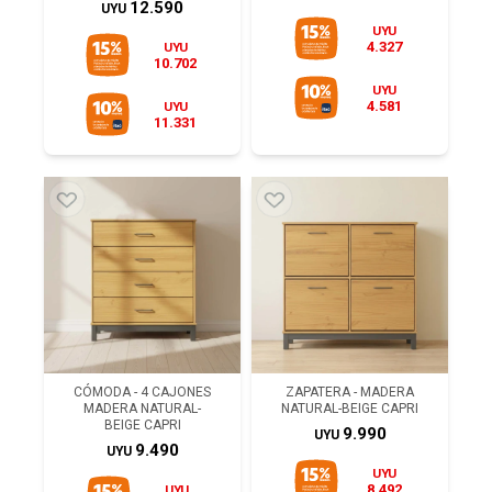
12.590
UYU
UYU
4.327
UYU
10.702
UYU
4.581
UYU
11.331
CÓMODA - 4 CAJONES
ZAPATERA - MADERA
MADERA NATURAL-
NATURAL-BEIGE CAPRI
BEIGE CAPRI
9.990
UYU
9.490
UYU
UYU
8.492
UYU