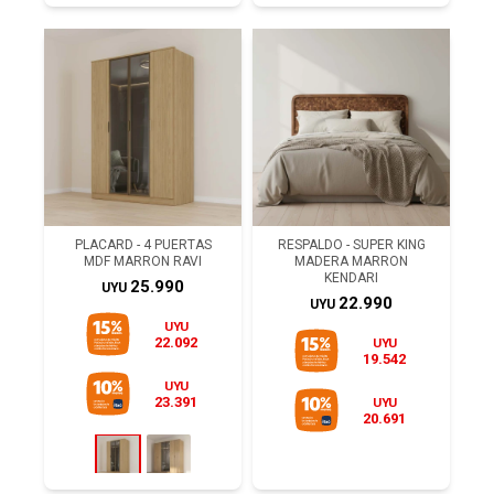
PLACARD - 4 PUERTAS
RESPALDO - SUPER KING
MDF MARRON RAVI
MADERA MARRON
KENDARI
25.990
UYU
22.990
UYU
UYU
22.092
UYU
19.542
UYU
23.391
UYU
20.691