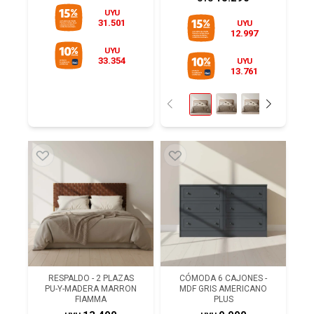
UYU
31.501
UYU
12.997
UYU
33.354
UYU
13.761
RESPALDO - 2 PLAZAS
CÓMODA 6 CAJONES -
PU-Y-MADERA MARRON
MDF GRIS AMERICANO
FIAMMA
PLUS