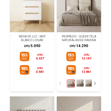
MESA DE LUZ - MDF
RESPALDO - QUEEN TELA
BLANCO LOGAN
NATURAL-BEIGE RAVENA
5.090
14.290
UYU
UYU
UYU
UYU
4.327
12.147
UYU
UYU
4.581
12.861