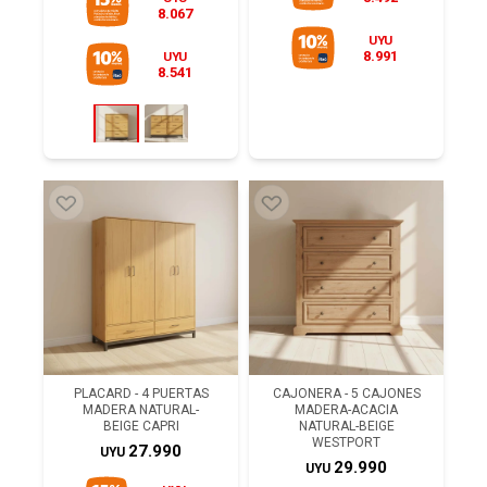
8.067
UYU
8.991
UYU
8.541
PLACARD - 4 PUERTAS
CAJONERA - 5 CAJONES
MADERA NATURAL-
MADERA-ACACIA
BEIGE CAPRI
NATURAL-BEIGE
WESTPORT
27.990
UYU
29.990
UYU