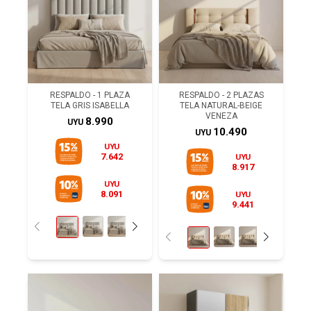
RESPALDO - 1 PLAZA
RESPALDO - 2 PLAZAS
TELA GRIS ISABELLA
TELA NATURAL-BEIGE
VENEZA
8.990
UYU
10.490
UYU
UYU
7.642
UYU
8.917
UYU
8.091
UYU
9.441