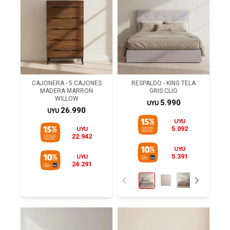
CAJONERA - 5 CAJONES
RESPALDO - KING TELA
MADERA MARRON
GRIS CLIO
WILLOW
5.990
UYU
26.990
UYU
UYU
5.092
UYU
22.942
UYU
5.391
UYU
24.291