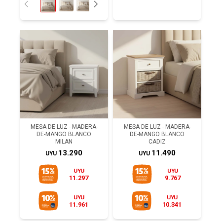
MESA DE LUZ - MADERA-
MESA DE LUZ - MADERA-
DE-MANGO BLANCO
DE-MANGO BLANCO
MILAN
CADIZ
13.290
11.490
UYU
UYU
UYU
UYU
11.297
9.767
UYU
UYU
11.961
10.341