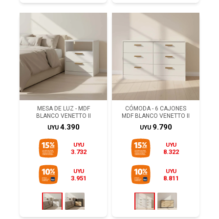
MESA DE LUZ - MDF
CÓMODA - 6 CAJONES
BLANCO VENETTO II
MDF BLANCO VENETTO II
4.390
9.790
UYU
UYU
UYU
UYU
3.732
8.322
UYU
UYU
3.951
8.811