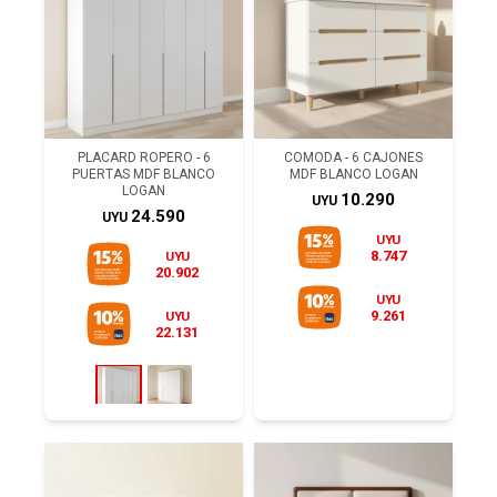
PLACARD ROPERO - 6
COMODA - 6 CAJONES
PUERTAS MDF BLANCO
MDF BLANCO LOGAN
LOGAN
10.290
UYU
24.590
UYU
UYU
8.747
UYU
20.902
UYU
9.261
UYU
22.131