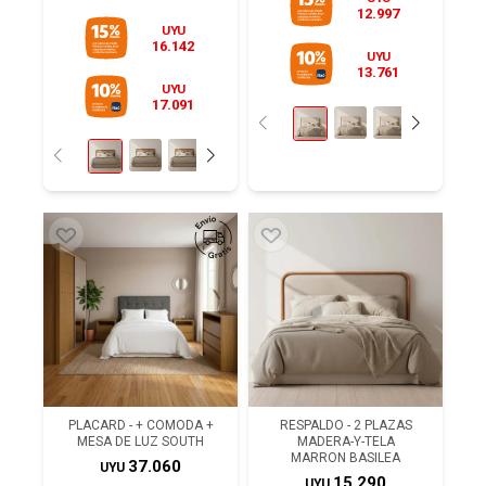
12.997
UYU
16.142
UYU
13.761
UYU
17.091
PLACARD - + COMODA +
RESPALDO - 2 PLAZAS
MESA DE LUZ SOUTH
MADERA-Y-TELA
MARRON BASILEA
37.060
UYU
15.290
UYU