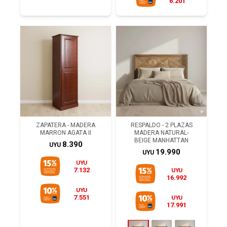
6.201
ZAPATERA - MADERA
RESPALDO - 2 PLAZAS
MARRON AGATA II
MADERA NATURAL-
BEIGE MANHATTAN
8.390
UYU
19.990
UYU
UYU
7.132
UYU
16.992
UYU
7.551
UYU
17.991