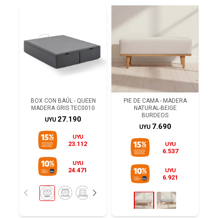
BOX CON BAÚL - QUEEN
PIE DE CAMA - MADERA
MADERA GRIS TEC0010
NATURAL-BEIGE
BURDEOS
27.190
UYU
7.690
UYU
UYU
23.112
UYU
6.537
UYU
24.471
UYU
6.921