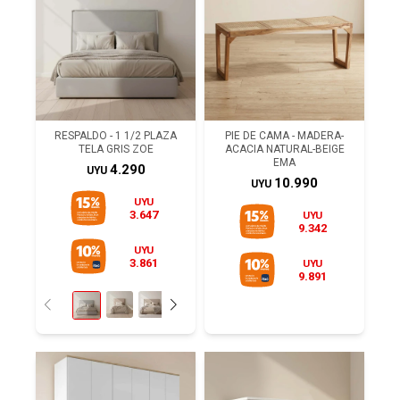
RESPALDO - 1 1/2 PLAZA
PIE DE CAMA - MADERA-
TELA GRIS ZOE
ACACIA NATURAL-BEIGE
EMA
4.290
UYU
10.990
UYU
UYU
3.647
UYU
9.342
UYU
3.861
UYU
9.891