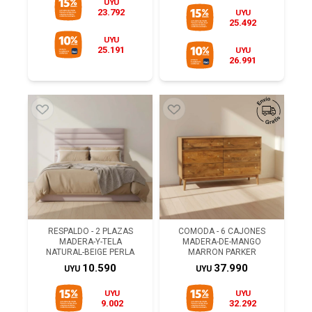
UYU
23.792
UYU
25.492
UYU
25.191
UYU
26.991
RESPALDO - 2 PLAZAS
COMODA - 6 CAJONES
MADERA-Y-TELA
MADERA-DE-MANGO
NATURAL-BEIGE PERLA
MARRON PARKER
10.590
37.990
UYU
UYU
UYU
UYU
9.002
32.292