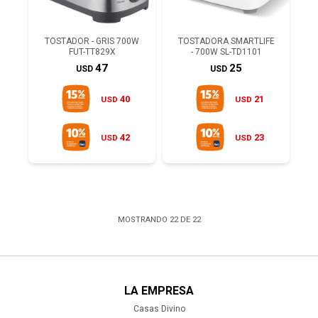
TOSTADOR - GRIS 700W
TOSTADORA SMARTLIFE
FUT-TT829X
- 700W SL-TD1101
47
25
USD
USD
40
21
USD
USD
42
23
USD
USD
MOSTRANDO
22
DE
22
LA EMPRESA
Casas Divino