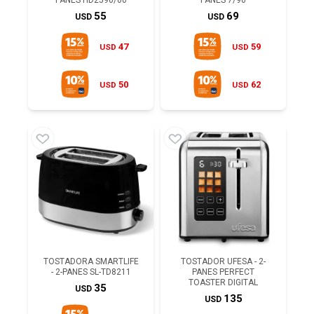
PANES HD2590/00
PANES 7/90
55
69
USD
USD
47
59
USD
USD
50
62
USD
USD
TOSTADORA SMARTLIFE
TOSTADOR UFESA - 2-
- 2-PANES SL-TD8211
PANES PERFECT
TOASTER DIGITAL
35
USD
135
USD