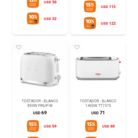
30
USD
115
USD
32
USD
122
USD
TOSTADOR - BLANCO
TOSTADOR - BLANCO
850W PINUP-W
1400W TT7375
69
71
USD
USD
59
60
USD
USD