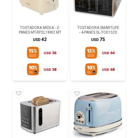
TOSTADORA MIDEA - 2-
TOSTADORA SMARTLIFE
PANES MT-RP2L18W2 MT
- 4-PANES SL-TOD1520
42
75
USD
USD
36
64
USD
USD
38
68
USD
USD