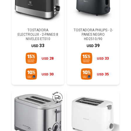
TOSTADORA
TOSTADORA PHILIPS - 2-
ELECTROLUX - 2-PANES 8
PANES NEGRO
NIVELES ETS10
HD2510/90
33
39
USD
USD
28
33
USD
USD
30
35
USD
USD