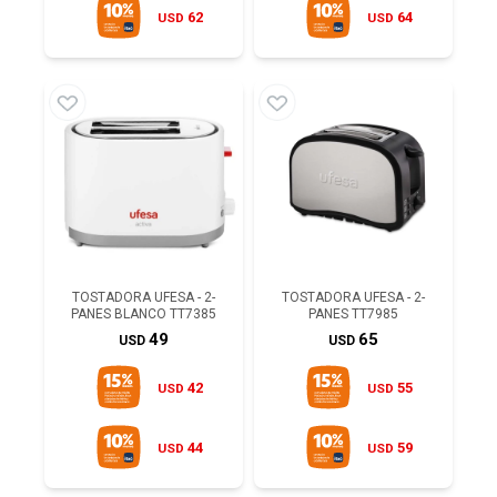
62
64
USD
USD
TOSTADORA UFESA - 2-
TOSTADORA UFESA - 2-
PANES BLANCO TT7385
PANES TT7985
49
65
USD
USD
42
55
USD
USD
44
59
USD
USD