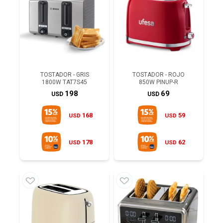
TOSTADOR - GRIS
TOSTADOR - ROJO
1800W TAT7S45
850W PINUP-R
198
69
USD
USD
168
59
USD
USD
178
62
USD
USD