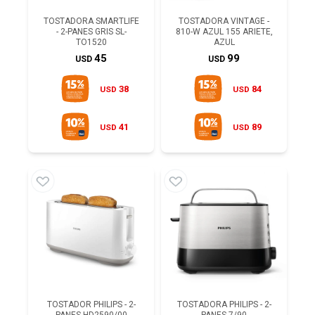
TOSTADORA SMARTLIFE
TOSTADORA VINTAGE -
- 2-PANES GRIS SL-
810-W AZUL 155 ARIETE,
TO1520
AZUL
45
99
USD
USD
38
84
USD
USD
41
89
USD
USD
TOSTADOR PHILIPS - 2-
TOSTADORA PHILIPS - 2-