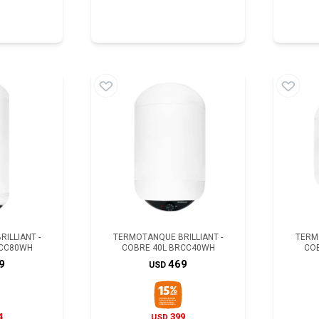
ILLIANT -
TERMOTANQUE BRILLIANT -
TERM
RCC80WH
COBRE 40L BRCC40WH
CO
9
469
USD
4
399
USD