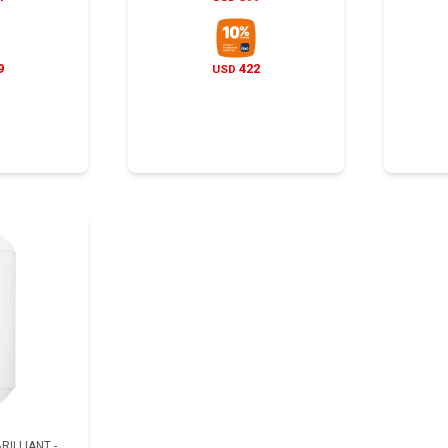
9
422
USD
ILLIANT -