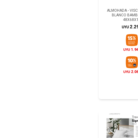
ALMOHADA - VIS
BLANCO BAMB
48X68X
2.2
UYU
1.9
UYU
2.0
UYU