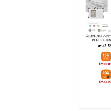
ALMOHADA - VIS
BLANCO SIG
3.5
UYU
3.0
UYU
3.2
UYU