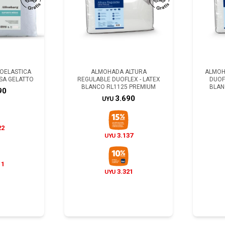
COELASTICA
ALMOHADA ALTURA
ALMOH
SA GELATTO
REGULABLE DUOFLEX - LATEX
DUOF
BLANCO RL1125 PREMIUM
BLAN
90
3.690
UYU
22
3.137
UYU
11
3.321
UYU