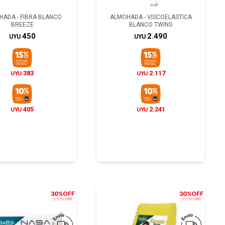
ADA - FIBRA BLANCO
ALMOHADA - VISCOELASTICA
BREEZE
BLANCO TWINS
450
2.490
UYU
UYU
383
2.117
UYU
UYU
405
2.241
UYU
UYU