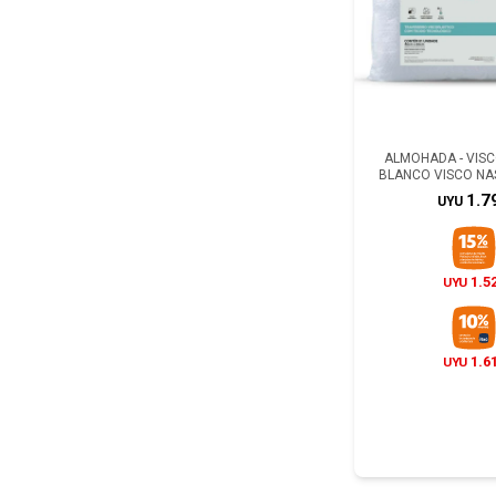
ALMOHADA - VIS
BLANCO VISCO NA
1.7
UYU
1.5
UYU
1.6
UYU