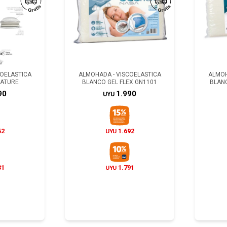
COELASTICA
ALMOHADA - VISCOELASTICA
ALMOH
NATURE
BLANCO GEL FLEX GN1101
BLANC
90
1.990
UYU
52
1.692
UYU
31
1.791
UYU