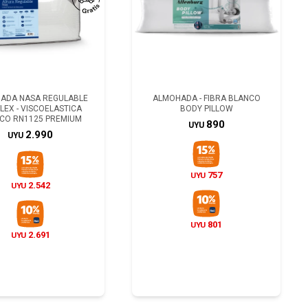
ADA NASA REGULABLE
ALMOHADA - FIBRA BLANCO
LEX - VISCOELASTICA
BODY PILLOW
CO RN1125 PREMIUM
890
UYU
2.990
UYU
757
UYU
2.542
UYU
801
UYU
2.691
UYU