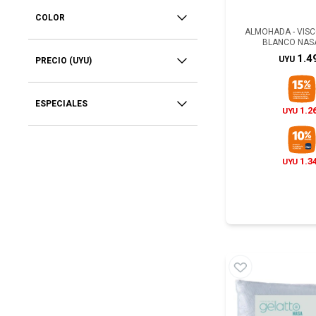
COLOR
ALMOHADA - VIS
BLANCO NAS
1.4
UYU
PRECIO
(UYU)
ESPECIALES
1.2
UYU
1.3
UYU