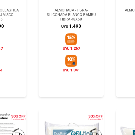
COELASTICA
ALMOHADA - FIBRA-
ALMOH
U VISCO
SILICONADA BLANCO BAMBU
16
FIBRA 48X68
90
1.490
UYU
47
1.267
UYU
61
1.341
UYU