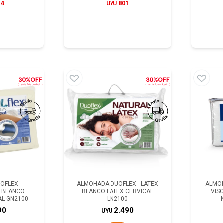
14
801
UYU
OFLEX -
ALMOHADA DUOFLEX - LATEX
ALMOH
A BLANCO
BLANCO LATEX CERVICAL
VIS
AL GN2100
LN2100
90
2.490
UYU