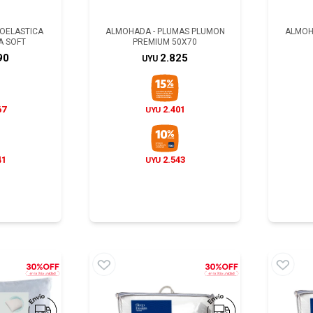
COELASTICA
ALMOHADA - PLUMAS PLUMON
ALMOH
A SOFT
PREMIUM 50X70
90
2.825
UYU
67
2.401
UYU
41
2.543
UYU