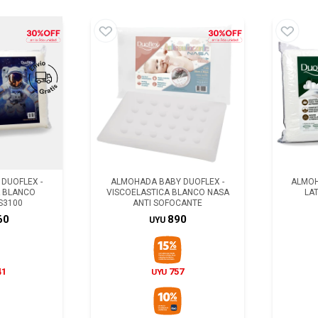
DUOFLEX -
ALMOHADA BABY DUOFLEX -
ALMOH
A BLANCO
VISCOELASTICA BLANCO NASA
LA
S3100
ANTI SOFOCANTE
60
890
UYU
41
757
UYU