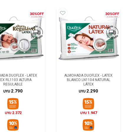
ADA DUOFLEX - LATEX
ALMOHADA DUOFLEX - LATEX
TEX RL1103 ALTURA
BLANCO LN1104 NATURAL
REGULABLE
LÁTEX
2.790
2.290
UYU
UYU
2.372
1.947
UYU
UYU