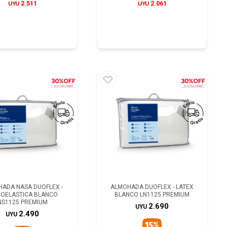
2.511
2.061
UYU
UYU
ADA NASA DUOFLEX -
ALMOHADA DUOFLEX - LATEX
COELASTICA BLANCO
BLANCO LN1125 PREMIUM
NS1125 PREMIUM
2.690
UYU
2.490
UYU