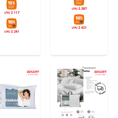
2.287
UYU
2.117
UYU
2.421
UYU
2.241
UYU