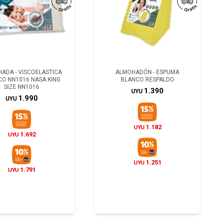
ADA - VISCOELASTICA
ALMOHADÓN - ESPUMA
O NN1016 NASA KING
BLANCO RESPALDO
SIZE NN1016
1.390
UYU
1.990
UYU
1.182
UYU
1.692
UYU
1.251
UYU
1.791
UYU