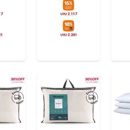
17
2.117
UYU
41
2.241
UYU