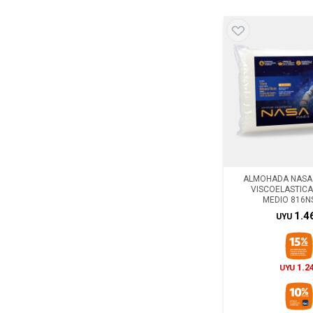
ALMOHADA NASA 
VISCOELASTIC
MEDIO 816N
1.4
UYU
1.2
UYU