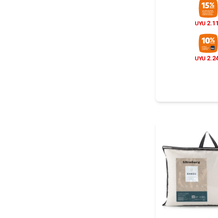
2.1
UYU
2.2
UYU