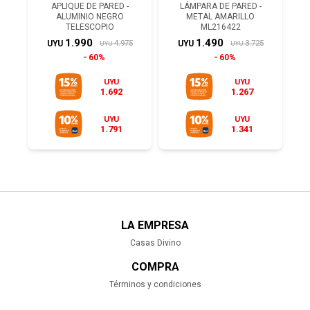
APLIQUE DE PARED -
LÁMPARA DE PARED -
ALUMINIO NEGRO
METAL AMARILLO
TELESCOPIO
ML216422
1.990
1.490
4.975
3.725
UYU
UYU
UYU
UYU
60%
60%
UYU
UYU
1.692
1.267
UYU
UYU
1.791
1.341
LA EMPRESA
Casas Divino
COMPRA
Términos y condiciones