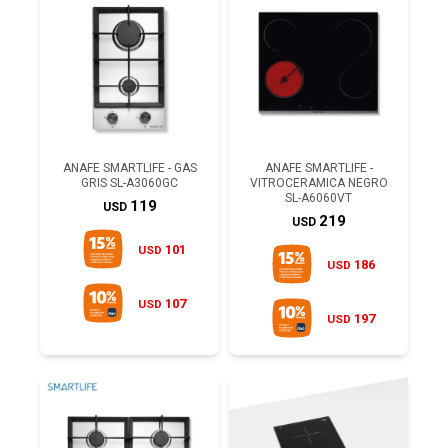
ANAFE SMARTLIFE - GAS
ANAFE SMARTLIFE -
GRIS SL-A3060GC
VITROCERAMICA NEGRO
SL-A6060VT
119
USD
219
USD
101
USD
186
USD
107
USD
197
USD