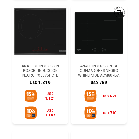
ANAFE DE INDUCCION
ANAFE INDUCCIÓN - 4-
BOSCH - INDUCCION
QUEMADORES NEGRO
NEGRO PXJ675HC1E
WHIRLPOOL ACM807BA
1.319
789
USD
USD
USD
671
USD
1.121
USD
710
USD
1.187