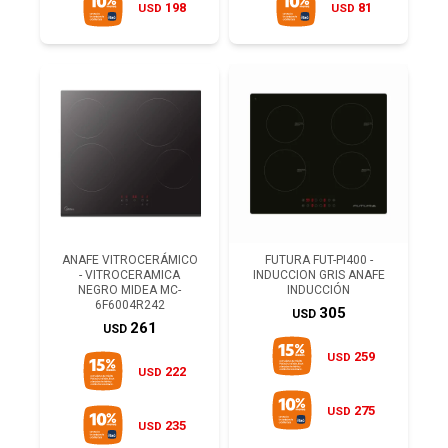
198
81
USD
USD
ANAFE VITROCERÁMICO
FUTURA FUT-PI400 -
- VITROCERAMICA
INDUCCION GRIS ANAFE
NEGRO MIDEA MC-
INDUCCIÓN
6F6004R242
305
USD
261
USD
259
USD
222
USD
275
USD
235
USD