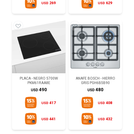
269
629
USD
USD
PLACA - NEGRO 5700W
ANAFE BOSCH - HIERRO
PKM61RAA8E
GRIS PGH6B5B90
490
480
USD
USD
417
408
USD
USD
441
432
USD
USD