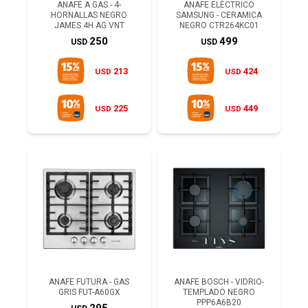
ANAFE A GAS - 4-
ANAFE ELÉCTRICO
HORNALLAS NEGRO
SAMSUNG - CERAMICA
JAMES 4H AG VNT
NEGRO CTR264KC01
250
499
USD
USD
213
424
USD
USD
225
449
USD
USD
ANAFE FUTURA - GAS
ANAFE BOSCH - VIDRIO-
GRIS FUT-A60GX
TEMPLADO NEGRO
PPP6A6B20