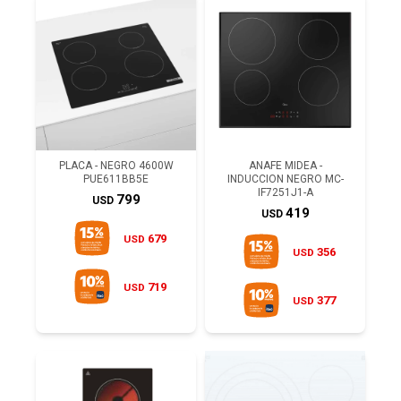
PLACA - NEGRO 4600W
ANAFE MIDEA -
PUE611BB5E
INDUCCION NEGRO MC-
IF7251J1-A
799
USD
419
USD
679
USD
356
USD
719
USD
377
USD