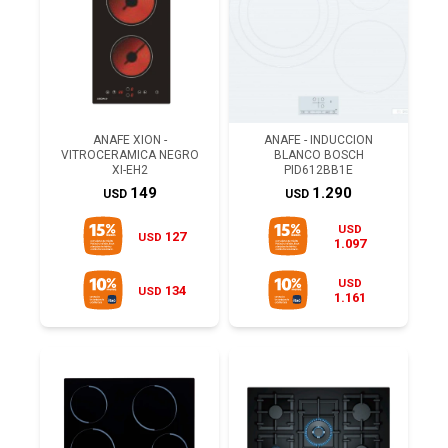
ANAFE XION -
ANAFE - INDUCCION
VITROCERAMICA NEGRO
BLANCO BOSCH
XI-EH2
PID612BB1E
149
1.290
USD
USD
USD
127
USD
1.097
USD
134
USD
1.161