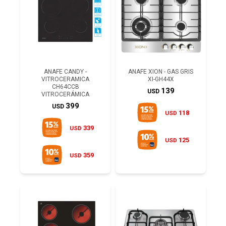
ANAFE CANDY -
ANAFE XION - GAS GRIS
VITROCERAMICA
XI-GH44X
CH64CCB
139
USD
VITROCERÁMICA
399
USD
118
USD
339
USD
125
USD
359
USD