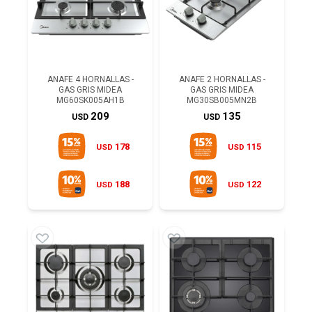
ANAFE 4 HORNALLAS -
ANAFE 2 HORNALLAS -
GAS GRIS MIDEA
GAS GRIS MIDEA
MG60SK005AH1B
MG30SB005MN2B
209
135
USD
USD
178
115
USD
USD
188
122
USD
USD