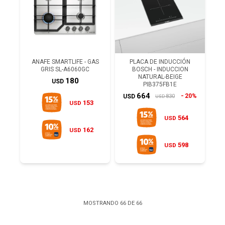
ANAFE SMARTLIFE - GAS
PLACA DE INDUCCIÓN
GRIS SL-A6060GC
BOSCH - INDUCCION
NATURAL-BEIGE
180
USD
PIB375FB1E
664
20%
830
USD
USD
153
USD
564
USD
162
USD
598
USD
MOSTRANDO
66
DE
66