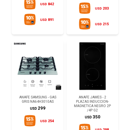
842
USD
203
USD
891
USD
215
USD
ANAFE SAMSUNG - GAS
ANAFE JAMES - 2
GRIS NA64H3010AS
PLAZAS INDUCCION-
MAGNETICA NEGRO 2P
299
USD
/4P G2
350
USD
254
USD
298
USD