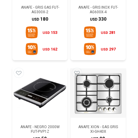
ANAFE - GRIS GAS FUT-
ANAFE - GRIS INOX FUT-
AG300X-2
AG600X-4
180
330
USD
USD
153
281
USD
USD
162
297
USD
USD
ANAFE - NEGRO 2000W
ANAFE XION - GAS GRIS
FUT-PVP1Z
XI-GH40X