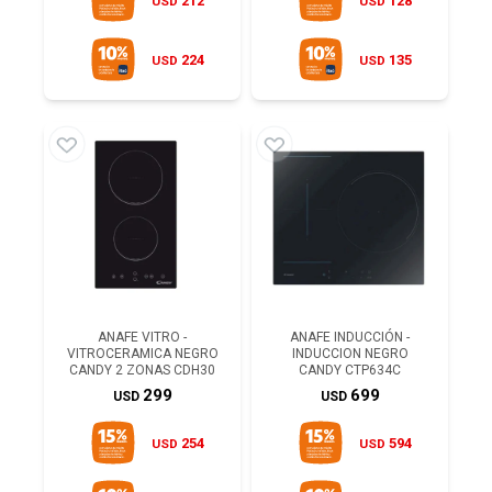
212
128
USD
USD
224
135
USD
USD
ANAFE VITRO -
ANAFE INDUCCIÓN -
VITROCERAMICA NEGRO
INDUCCION NEGRO
CANDY 2 ZONAS CDH30
CANDY CTP634C
299
699
USD
USD
254
594
USD
USD