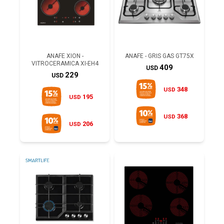
ANAFE XION -
ANAFE - GRIS GAS GT75X
VITROCERAMICA XI-EH4
409
USD
229
USD
348
USD
195
USD
368
USD
206
USD