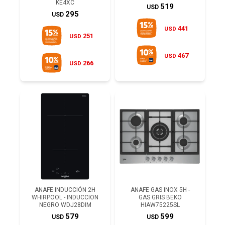
KE4XC
519
USD
295
USD
441
USD
251
USD
467
USD
266
USD
ANAFE INDUCCIÓN 2H
ANAFE GAS INOX 5H -
WHIRPOOL - INDUCCION
GAS GRIS BEKO
NEGRO WDJ28DIM
HIAW75225SL
579
599
USD
USD