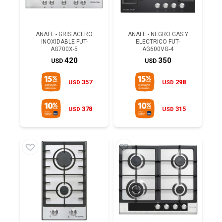
ANAFE - GRIS ACERO
ANAFE - NEGRO GAS Y
INOXIDABLE FUT-
ELECTRICO FUT-
AG700X-5
AG600VG-4
420
350
USD
USD
357
298
USD
USD
378
315
USD
USD