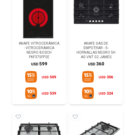
ANAFE VITROCERÁMICA
ANAFE GAS DE
- VITROCERAMICA
EMPOTRAR - 5-
NEGRO BOSCH
HORNALLAS NEGRO 5H
PKF375FP2E
AG VNT G2 JAMES
599
360
USD
USD
509
306
USD
USD
539
324
USD
USD