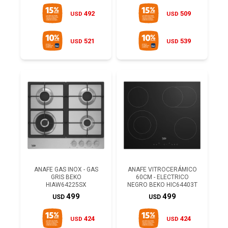
492
509
USD
USD
521
539
USD
USD
ANAFE GAS INOX - GAS
ANAFE VITROCERÁMICO
GRIS BEKO
60CM - ELECTRICO
HIAW64225SX
NEGRO BEKO HIC64403T
499
499
USD
USD
424
424
USD
USD