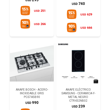
295
USD
740
USD
251
USD
629
USD
266
USD
666
USD
ANAFE BOSCH - ACERO-
ANAFE ELÉCTRICO
INOXIDABLE GRIS
SAMSUNG - CERAMICA-Y-
PCS7A5B90
METAL NEGRO
CTR432NB02
990
USD
239
USD