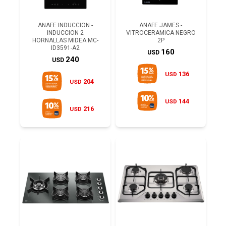
ANAFE INDUCCION -
ANAFE JAMES -
INDUCCION 2
VITROCERAMICA NEGRO
HORNALLAS MIDEA MC-
2P
ID3591-A2
160
USD
240
USD
136
USD
204
USD
144
USD
216
USD