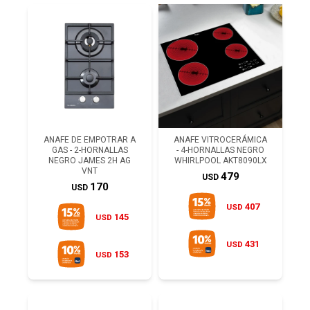
ANAFE DE EMPOTRAR A
ANAFE VITROCERÁMICA
GAS - 2-HORNALLAS
- 4-HORNALLAS NEGRO
NEGRO JAMES 2H AG
WHIRLPOOL AKT8090LX
VNT
479
USD
170
USD
407
USD
145
USD
431
USD
153
USD