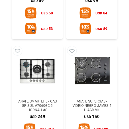
59
99
USD
USD
50
84
USD
USD
53
89
USD
USD
ANAFE SMARTLIFE - GAS
ANAFE SUPERGAS -
GRIS SL-A7060GC 5
VIDRIO NEGRO JAMES 4
HORNALLAS
H AGB VN
249
150
USD
USD