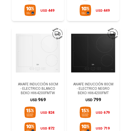
449
449
USD
USD
ANAFE INDUCCIÓN 60CM
ANAFE INDUCCIÓN 80CM
- ELECTRICO BLANCO
- ELECTRICO NEGRO
BEKO HII64200FMTW
BEKO HII64200FMT
969
799
USD
USD
824
679
USD
USD
872
719
USD
USD