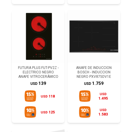
FUTURA PLUS FUT-PV2Z -
ANAFE DE INDUCCION
ELECTRICO NEGRO
BOSCH - INDUCCION
ANAFE VITROCERÁMICO
NEGRO PXV875DV1E
139
1.759
USD
USD
USD
118
USD
1.495
USD
125
USD
1.583