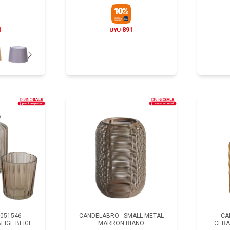
1
891
UYU
051546 -
CANDELABRO - SMALL METAL
CA
EIGE BEIGE
MARRON BIANO
CERA