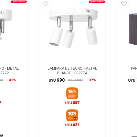
HO - METAL
LAMPARA DE TECHO - METAL
PAN
92772
BLANCO LS92774
690
41%
37%
90
1.090
UYU
UYU
UYU
7
587
UYU
1
621
UYU