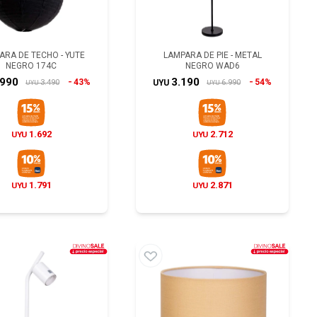
ARA DE TECHO - YUTE
LAMPARA DE PIE - METAL
NEGRO 174C
NEGRO WAD6
.990
3.190
43%
54%
3.490
6.990
UYU
UYU
UYU
1.692
2.712
UYU
UYU
1.791
2.871
UYU
UYU