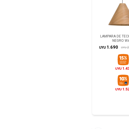
LAMPARA DE TEC
NEGRO W
1.690
2
UYU
UYU
1.4
UYU
1.5
UYU