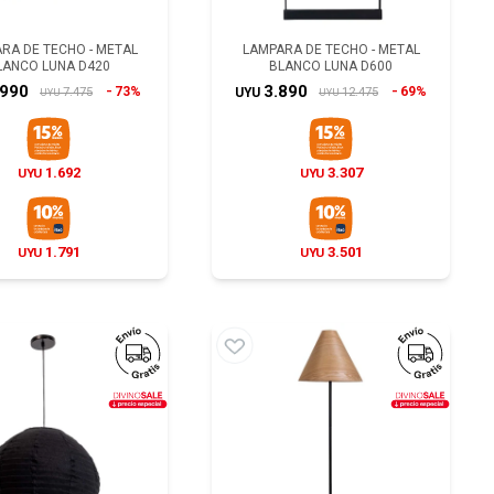
RA DE TECHO - METAL
LAMPARA DE TECHO - METAL
LANCO LUNA D420
BLANCO LUNA D600
.990
3.890
73%
69%
7.475
12.475
UYU
UYU
UYU
1.692
3.307
UYU
UYU
1.791
3.501
UYU
UYU