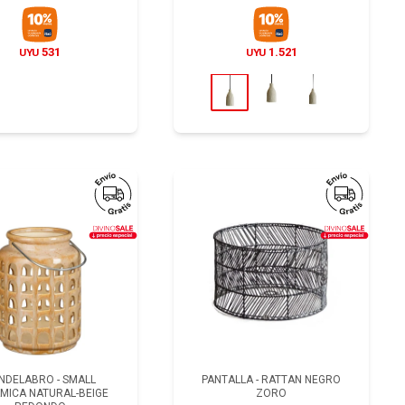
531
1.521
UYU
UYU
NDELABRO - SMALL
PANTALLA - RATTAN NEGRO
MICA NATURAL-BEIGE
ZORO