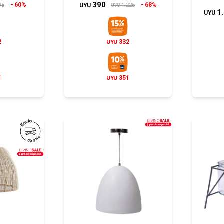
390
60%
68%
75
1.225
UYU
UYU
1
UYU
2
332
UYU
1
351
UYU