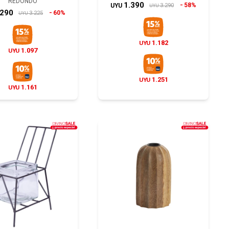
REDONDO
1.390
58%
3.290
UYU
UYU
.290
60%
3.225
UYU
1.182
UYU
1.097
UYU
1.251
UYU
1.161
UYU