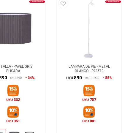
TALLA - PAPEL GRIS
LAMPARA DE PIE - METAL
PLISADA
BLANCO LF92570
390
890
34%
55%
590
1.990
UYU
UYU
UYU
332
757
UYU
UYU
351
801
UYU
UYU