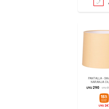
PANTALLA - SM
NARANJA CI
290
5
UYU
UYU
24
UYU