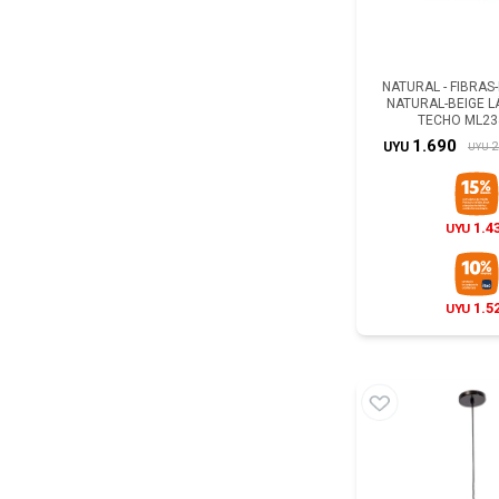
NATURAL - FIBRAS
NATURAL-BEIGE 
TECHO ML23
1.690
2
UYU
UYU
1.4
UYU
1.5
UYU