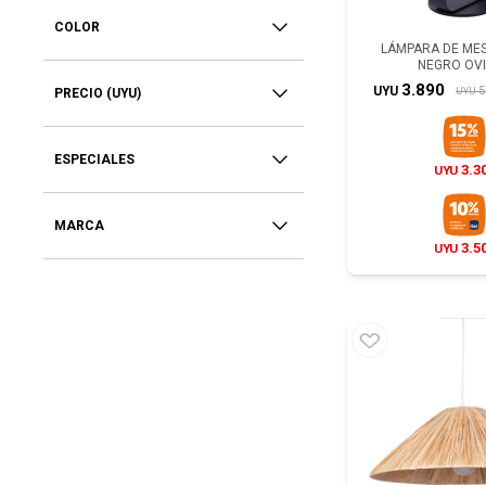
COLOR
LÁMPARA DE MES
NEGRO OV
3.890
5
UYU
UYU
PRECIO
(UYU)
ESPECIALES
3.3
UYU
MARCA
3.5
UYU