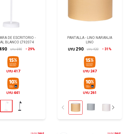
ARA DE ESCRITORIO -
PANTALLA - LINO NARANJA
AL BLANCO LT92074
LINO
490
290
29%
31%
690
420
UYU
UYU
UYU
417
247
UYU
UYU
441
261
UYU
UYU