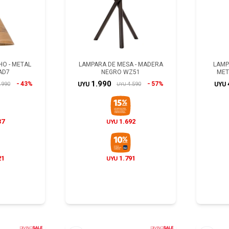
HO - METAL
LAMPARA DE MESA - MADERA
LAMP
AD7
NEGRO WZ51
MET
1.990
43%
57%
.990
4.590
UYU
UYU
UYU
37
1.692
UYU
21
1.791
UYU