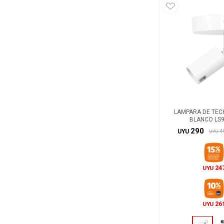
LAMPARA DE TEC
BLANCO LS
290
4
UYU
UYU
24
UYU
26
UYU