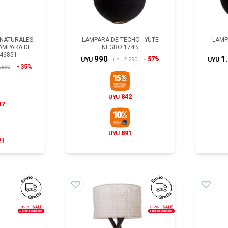
-NATURALES
LAMPARA DE TECHO - YUTE
LAMP
LÁMPARA DE
NEGRO 174B
46851
990
1
57%
2.290
UYU
UYU
UYU
35%
.590
842
UYU
37
891
UYU
21