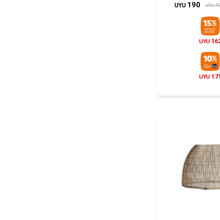
190
4
UYU
UYU
16
UYU
17
UYU