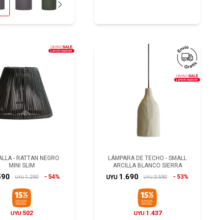
ALLA - RATTAN NEGRO
LÁMPARA DE TECHO - SMALL
MINI SLIM
ARCILLA BLANCO SIERRA
590
1.690
54%
53%
1.290
3.590
UYU
UYU
UYU
502
1.437
UYU
UYU