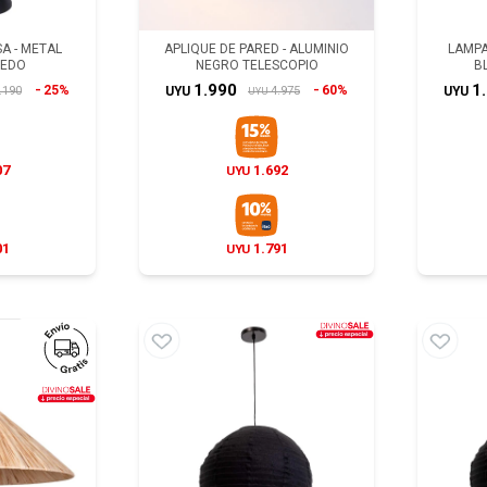
A - METAL
APLIQUE DE PARED - ALUMINIO
LAMPA
IEDO
NEGRO TELESCOPIO
B
1.990
1
25%
60%
.190
4.975
UYU
UYU
UYU
07
1.692
UYU
01
1.791
UYU