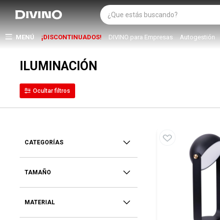
MENÚ
¡DISCONTINUADOS!
DIVINO para Empresas
Autogestión
ILUMINACIÓN
CATEGORÍAS
TAMAÑO
MATERIAL