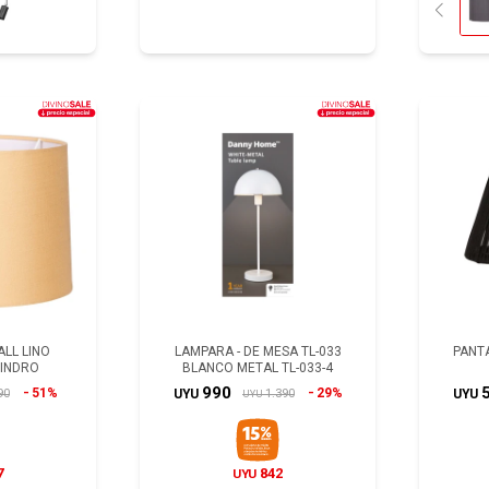
ALL LINO
LAMPARA - DE MESA TL-033
PANT
LINDRO
BLANCO METAL TL-033-4
990
51%
29%
90
1.390
UYU
UYU
UYU
7
842
UYU