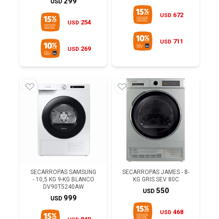
299
USD
672
USD
254
USD
711
USD
269
USD
SECARROPAS SAMSUNG
SECARROPAS JAMES - 8-
- 10,5 KG 9-KG BLANCO
KG GRIS SEV 80C
DV90T5240AW
550
USD
999
USD
468
USD