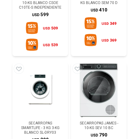
10-KG BLANCO CSOE
KG BLANCO SEM 70 D
C10TE-S INDEPENDIENTE
410
USD
599
USD
349
USD
509
USD
369
USD
539
USD
SECARROPAS
SECARROPAS JAMES -
SMARTLIFE - 3 KG 3-KG
10-KG SEV 10 BC
BLANCO SL-DRY03
790
USD