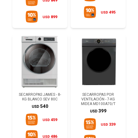
849
USD
495
USD
899
USD
SECARROPAS JAMES - 8-
SECARROPAS POR
KG BLANCO SEV 80C
VENTILACIÓN - 7-KG
MIDEA MD100A70/T
540
USD
399
USD
459
USD
339
USD
486
USD