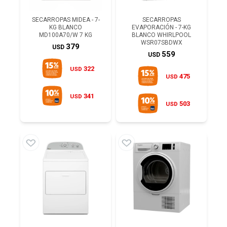
SECARROPAS MIDEA - 7-
SECARROPAS
KG BLANCO
EVAPORACIÓN - 7-KG
MD100A70/W 7 KG
BLANCO WHIRLPOOL
WSR07SBDWX
379
USD
559
USD
322
USD
475
USD
341
USD
503
USD