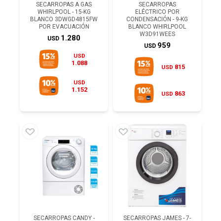
SECARROPAS A GAS
SECARROPAS
WHIRLPOOL - 15-KG
ELÉCTRICO POR
BLANCO 3DWGD4815FW
CONDENSACIÓN - 9-KG
POR EVACUACIÓN
BLANCO WHIRLPOOL
W3D91WEES
1.280
USD
959
USD
USD
1.088
815
USD
USD
1.152
863
USD
SECARROPAS CANDY -
SECARROPAS JAMES - 7-