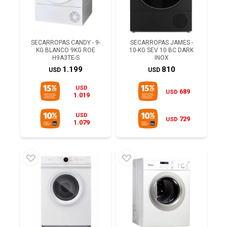
SECARROPAS CANDY - 9-
SECARROPAS JAMES -
KG BLANCO 9KG ROE
10-KG SEV 10 BC DARK
H9A3TE-S
INOX
1.199
810
USD
USD
USD
689
USD
1.019
USD
729
USD
1.079