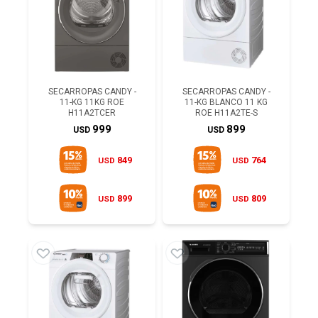
SECARROPAS CANDY -
SECARROPAS CANDY -
11-KG 11KG ROE
11-KG BLANCO 11 KG
H11A2TCER
ROE H11A2TE-S
999
899
USD
USD
849
764
USD
USD
899
809
USD
USD