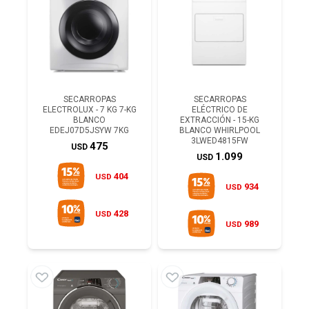
SECARROPAS
SECARROPAS
ELECTROLUX - 7 KG 7-KG
ELÉCTRICO DE
BLANCO
EXTRACCIÓN - 15-KG
EDEJ07D5JSYW 7KG
BLANCO WHIRLPOOL
3LWED4815FW
475
USD
1.099
USD
404
USD
934
USD
428
USD
989
USD