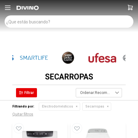

SECARROPAS
Recomendados
Filtrando por:
Electrodomésticos
Secarropas
Quitar filtros