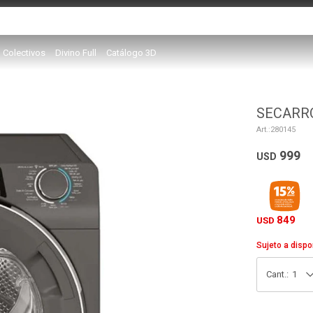
Colectivos
Divino Full
Catálogo 3D
SECARRO
280145
999
USD
849
USD
Sujeto a dispo
1