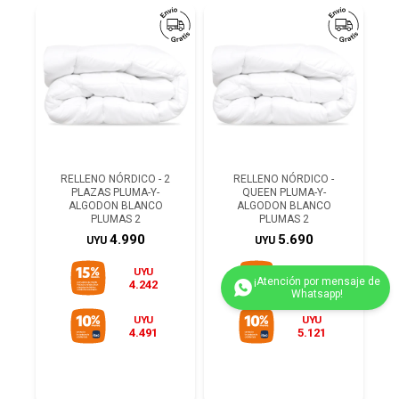
RELLENO NÓRDICO - 2
RELLENO NÓRDICO -
PLAZAS PLUMA-Y-
QUEEN PLUMA-Y-
ALGODON BLANCO
ALGODON BLANCO
PLUMAS 2
PLUMAS 2
4.990
5.690
UYU
UYU
UYU
UYU
4.242
4.837
UYU
UYU
4.491
5.121
(0/4)