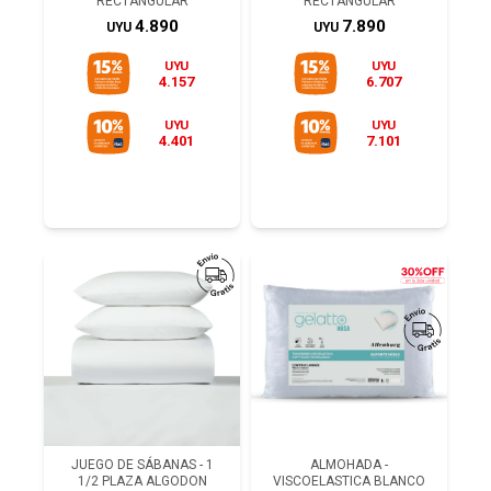
RECTANGULAR
RECTANGULAR
4.890
7.890
UYU
UYU
UYU
UYU
4.157
6.707
UYU
UYU
4.401
7.101
JUEGO DE SÁBANAS - 1
ALMOHADA -
1/2 PLAZA ALGODON
VISCOELASTICA BLANCO