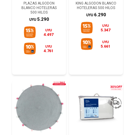
PLAZAS ALGODON
KING ALGODON BLANCO
BLANCO HOTELERAS
HOTELERAS 500 HILOS
500 HILOS
6.290
UYU
5.290
UYU
UYU
5.347
UYU
4.497
UYU
5.661
UYU
4.761