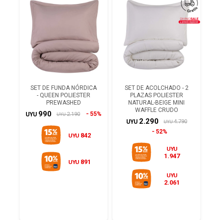
SET DE FUNDA NÓRDICA
SET DE ACOLCHADO - 2
- QUEEN POLIESTER
PLAZAS POLIESTER
PREWASHED
NATURAL-BEIGE MINI
WAFFLE CRUDO
990
55%
2.190
UYU
UYU
2.290
4.790
UYU
UYU
52%
842
UYU
UYU
1.947
891
UYU
UYU
2.061