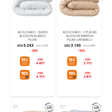
ACOLCHADO - QUEEN
ACOLCHADO - 2 PLAZAS
ALGODON BLANCO
ALGODON MARRON
PLUMI
PLUMI CARAMELO
5.243
3.190
7.490
6.990
UYU
UYU
UYU
UYU
30%
54%
UYU
UYU
4.457
2.712
UYU
UYU
4.719
2.871