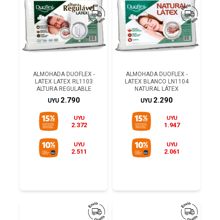
ALMOHADA DUOFLEX -
ALMOHADA DUOFLEX -
LATEX LATEX RL1103
LATEX BLANCO LN1104
ALTURA REGULABLE
NATURAL LÁTEX
2.790
2.290
UYU
UYU
UYU
UYU
2.372
1.947
UYU
UYU
2.511
2.061