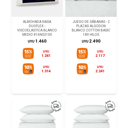
ALMOHADA NASA
JUEGO DE SÁBANAS - 2
DUOFLEX -
PLAZAS ALGODON
VISCOELASTICA BLANCO
BLANCO COTTON BASIC
MEDIO 816NS3100
180 HILOS
1.460
2.490
UYU
UYU
UYU
UYU
1.241
2.117
UYU
UYU
1.314
2.241