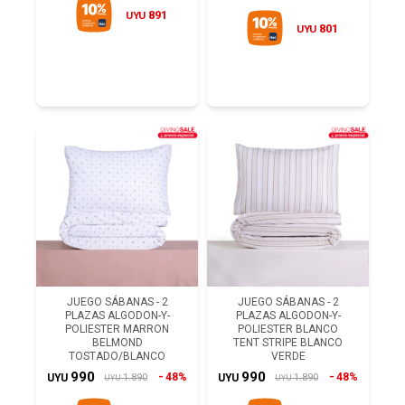
891
UYU
801
UYU
JUEGO SÁBANAS - 2
JUEGO SÁBANAS - 2
PLAZAS ALGODON-Y-
PLAZAS ALGODON-Y-
POLIESTER MARRON
POLIESTER BLANCO
BELMOND
TENT STRIPE BLANCO
TOSTADO/BLANCO
VERDE
990
990
48%
48%
1.890
1.890
UYU
UYU
UYU
UYU