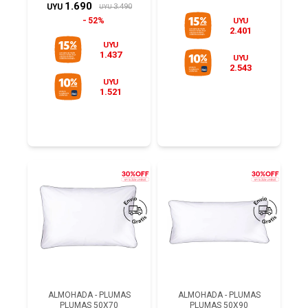
1.690
3.490
UYU
UYU
52%
UYU
2.401
UYU
1.437
UYU
2.543
UYU
1.521
ALMOHADA - PLUMAS
ALMOHADA - PLUMAS
PLUMAS 50X70
PLUMAS 50X90