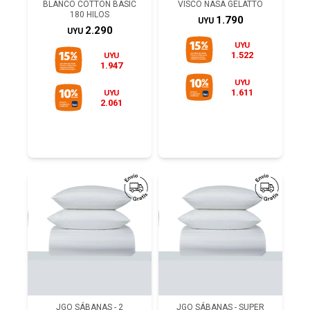
BLANCO COTTON BASIC
VISCO NASA GELATTO
180 HILOS
1.790
UYU
2.290
UYU
UYU
1.522
UYU
1.947
UYU
1.611
UYU
2.061
JGO SÁBANAS - 2
JGO SÁBANAS - SUPER