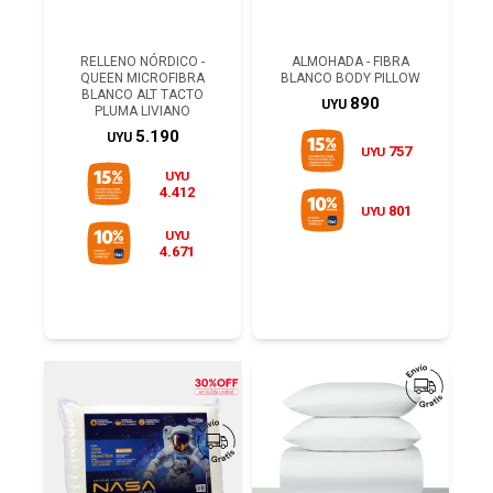
RELLENO NÓRDICO -
ALMOHADA - FIBRA
QUEEN MICROFIBRA
BLANCO BODY PILLOW
BLANCO ALT TACTO
890
UYU
PLUMA LIVIANO
5.190
UYU
757
UYU
UYU
4.412
801
UYU
UYU
4.671