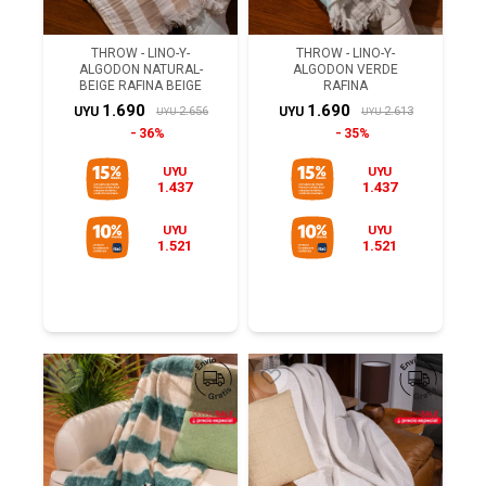
THROW - LINO-Y-
THROW - LINO-Y-
ALGODON NATURAL-
ALGODON VERDE
BEIGE RAFINA BEIGE
RAFINA
1.690
1.690
2.656
2.613
UYU
UYU
UYU
UYU
36%
35%
UYU
UYU
1.437
1.437
UYU
UYU
1.521
1.521