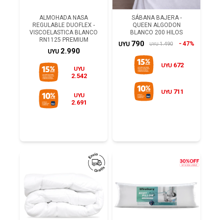
ALMOHADA NASA
SÁBANA BAJERA -
REGULABLE DUOFLEX -
QUEEN ALGODON
VISCOELASTICA BLANCO
BLANCO 200 HILOS
RN1125 PREMIUM
790
47%
1.490
UYU
UYU
2.990
UYU
672
UYU
UYU
2.542
711
UYU
UYU
2.691