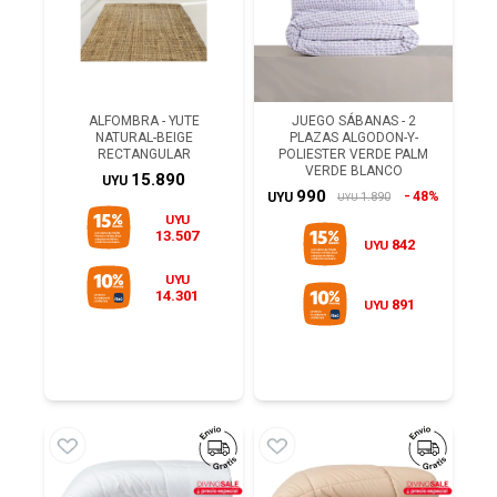
ALFOMBRA - YUTE
JUEGO SÁBANAS - 2
NATURAL-BEIGE
PLAZAS ALGODON-Y-
RECTANGULAR
POLIESTER VERDE PALM
VERDE BLANCO
15.890
UYU
990
48%
1.890
UYU
UYU
UYU
13.507
842
UYU
UYU
14.301
891
UYU