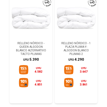
RELLENO NÓRDICO -
RELLENO NÓRDICO - 1
QUEEN ALGODON
PLAZA PLUMA-Y-
BLANCO ALTERNATIVO
ALGODON BLANCO
TACTO PLUMAS
PLUMAS 2
5.390
4.290
UYU
UYU
UYU
UYU
4.582
3.647
UYU
UYU
4.851
3.861