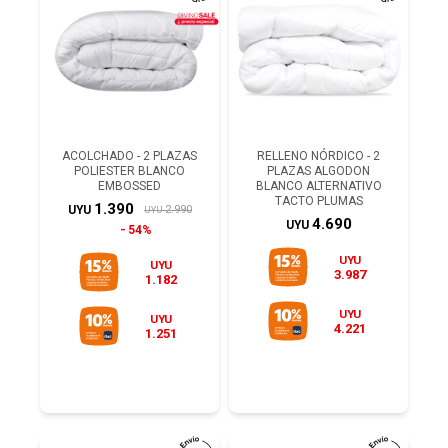
ACOLCHADO - 2 PLAZAS
RELLENO NÓRDICO - 2
POLIESTER BLANCO
PLAZAS ALGODON
EMBOSSED
BLANCO ALTERNATIVO
TACTO PLUMAS
1.390
2.990
UYU
UYU
4.690
UYU
54%
UYU
UYU
3.987
1.182
UYU
UYU
4.221
1.251