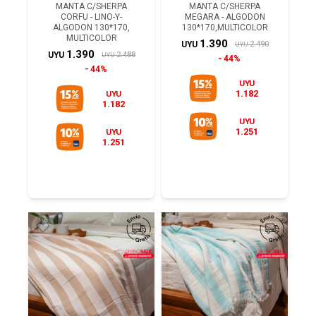
MANTA C/SHERPA
MANTA C/SHERPA
CORFU - LINO-Y-
MEGARA - ALGODON
ALGODON 130*170,
130*170,MULTICOLOR
MULTICOLOR
1.390
2.490
UYU
UYU
1.390
2.488
UYU
UYU
44%
44%
UYU
1.182
UYU
1.182
UYU
1.251
UYU
1.251