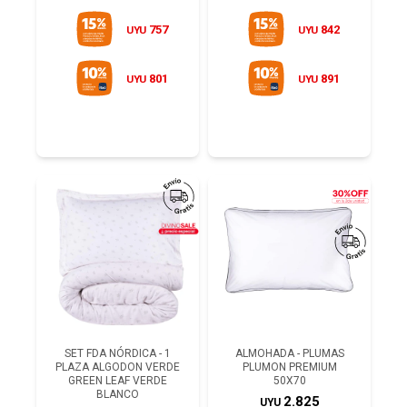
757
842
UYU
UYU
801
891
UYU
UYU
SET FDA NÓRDICA - 1
ALMOHADA - PLUMAS
PLAZA ALGODON VERDE
PLUMON PREMIUM
GREEN LEAF VERDE
50X70
BLANCO
2.825
UYU