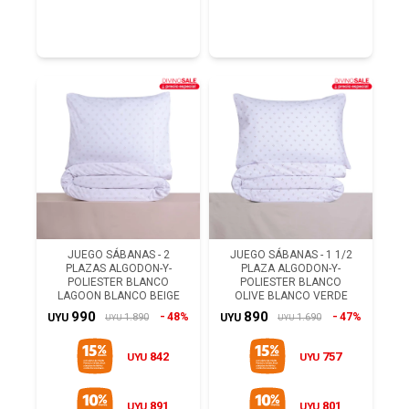
JUEGO SÁBANAS - 2
JUEGO SÁBANAS - 1 1/2
PLAZAS ALGODON-Y-
PLAZA ALGODON-Y-
POLIESTER BLANCO
POLIESTER BLANCO
LAGOON BLANCO BEIGE
OLIVE BLANCO VERDE
990
890
48%
47%
1.890
1.690
UYU
UYU
UYU
UYU
842
757
UYU
UYU
891
801
UYU
UYU