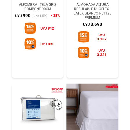
ALFOMBRA - TELA GRIS
ALMOHADA ALTURA
POMPONE 90CM
REGULABLE DUOFLEX -
LATEX BLANCO RL1125
990
38%
1.590
UYU
UYU
PREMIUM
3.690
UYU
842
UYU
UYU
3.137
891
UYU
UYU
3.321