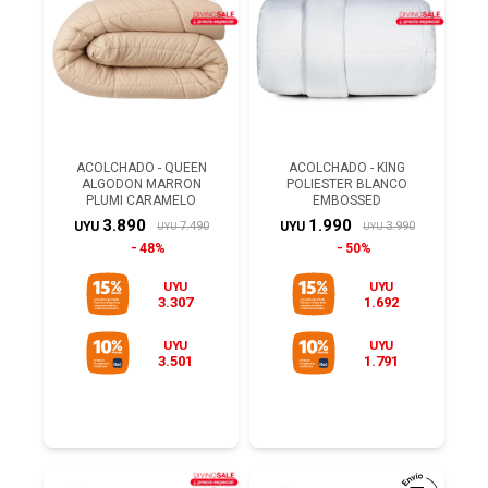
ACOLCHADO - QUEEN
ACOLCHADO - KING
ALGODON MARRON
POLIESTER BLANCO
PLUMI CARAMELO
EMBOSSED
3.890
1.990
7.490
3.990
UYU
UYU
UYU
UYU
48%
50%
UYU
UYU
3.307
1.692
UYU
UYU
3.501
1.791