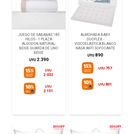
JUEGO DE SABANAS 180
ALMOHADA BABY
HILOS - 1 PLAZA
DUOFLEX -
ALGODON NATURAL-
VISCOELASTICA BLANCO
BEIGE GUARDA DE LINO
NASA ANTI SOFOCANTE
BEIGE
890
UYU
2.390
UYU
757
UYU
UYU
2.032
801
UYU
UYU
2.151