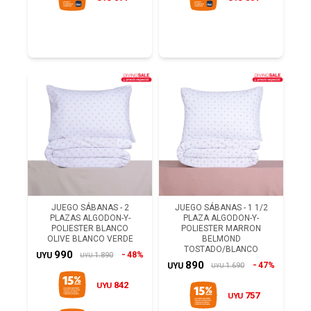
JUEGO SÁBANAS - 2
JUEGO SÁBANAS - 1 1/2
PLAZAS ALGODON-Y-
PLAZA ALGODON-Y-
POLIESTER BLANCO
POLIESTER MARRON
OLIVE BLANCO VERDE
BELMOND
TOSTADO/BLANCO
990
48%
1.890
UYU
UYU
890
47%
1.690
UYU
UYU
842
UYU
757
UYU