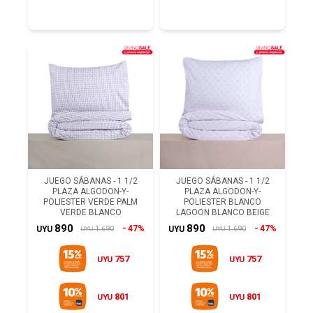
JUEGO SÁBANAS - 1 1/2
JUEGO SÁBANAS - 1 1/2
PLAZA ALGODON-Y-
PLAZA ALGODON-Y-
POLIESTER VERDE PALM
POLIESTER BLANCO
VERDE BLANCO
LAGOON BLANCO BEIGE
890
890
47%
47%
1.690
1.690
UYU
UYU
UYU
UYU
757
757
UYU
UYU
801
801
UYU
UYU