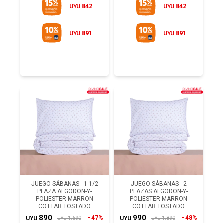
842
842
UYU
UYU
891
891
UYU
UYU
JUEGO SÁBANAS - 1 1/2
JUEGO SÁBANAS - 2
PLAZA ALGODON-Y-
PLAZAS ALGODON-Y-
POLIESTER MARRON
POLIESTER MARRON
COTTAR TOSTADO
COTTAR TOSTADO
890
990
47%
48%
1.690
1.890
UYU
UYU
UYU
UYU