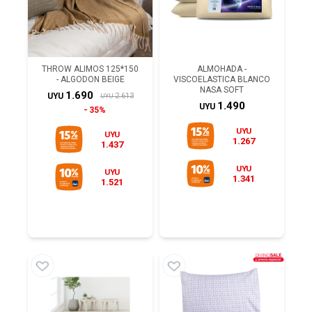
THROW ALIMOS 125*150
ALMOHADA -
- ALGODON BEIGE
VISCOELASTICA BLANCO
NASA SOFT
1.690
2.613
UYU
UYU
1.490
UYU
35%
UYU
UYU
1.267
1.437
UYU
UYU
1.341
1.521