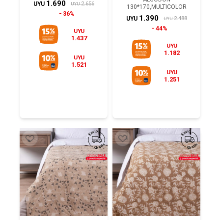
1.690
2.656
UYU
UYU
130*170,MULTICOLOR
36%
1.390
2.488
UYU
UYU
44%
UYU
1.437
UYU
1.182
UYU
1.521
UYU
1.251