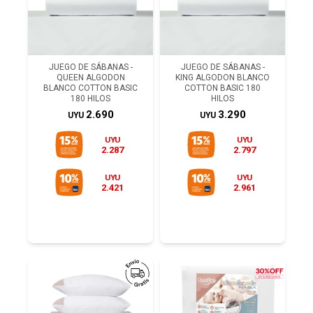
JUEGO DE SÁBANAS -
JUEGO DE SÁBANAS -
QUEEN ALGODON
KING ALGODON BLANCO
BLANCO COTTON BASIC
COTTON BASIC 180
180 HILOS
HILOS
2.690
3.290
UYU
UYU
UYU
UYU
2.287
2.797
UYU
UYU
2.421
2.961