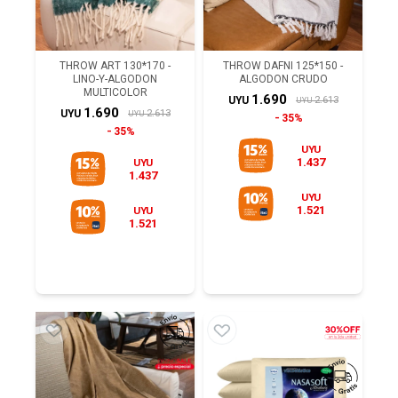
THROW ART 130*170 -
THROW DAFNI 125*150 -
LINO-Y-ALGODON
ALGODON CRUDO
MULTICOLOR
1.690
2.613
UYU
UYU
1.690
2.613
UYU
UYU
35%
35%
UYU
1.437
UYU
1.437
UYU
1.521
UYU
1.521