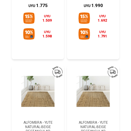
1.775
1.990
UYU
UYU
UYU
UYU
1.509
1.692
UYU
UYU
1.598
1.791
ALFOMBRA - YUTE
ALFOMBRA - YUTE
NATURAL-BEIGE
NATURAL-BEIGE