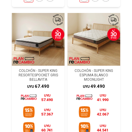
COLCHÓN - SUPER KING
COLCHÓN - SUPER KING
RESORTESPOCKET GRIS
ESPUMA BLANCO
BELLAVITA
MOONLIGHT
67.490
49.490
UYU
UYU
UYU
UYU
57.490
41.990
UYU
UYU
57.367
42.067
UYU
UYU
60.741
44.541