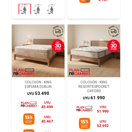
COLCHÓN - KING
COLCHÓN - KING
ESPUMA DUBLIN
RESORTESPOCKET
OXFORD
53.490
UYU
61.990
UYU
UYU
43.490
UYU
51.990
UYU
45.467
UYU
52.692