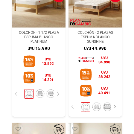
COLCHÓN - 1 1/2 PLAZA
COLCHÓN - 2 PLAZAS
ESPUMA BLANCO
ESPUMA BLANCO
PLATINUM
SUNSHINE
15.990
44.990
UYU
UYU
UYU
UYU
34.990
13.592
UYU
UYU
38.242
14.391
UYU
40.491