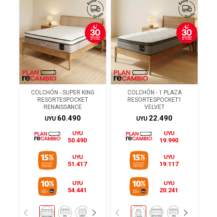
COLCHÓN - SUPER KING
COLCHÓN - 1 PLAZA
RESORTESPOCKET
RESORTESPOCKET1
RENAISSANCE
VELVET
60.490
22.490
UYU
UYU
UYU
UYU
50.490
19.990
UYU
UYU
51.417
19.117
UYU
UYU
54.441
20.241