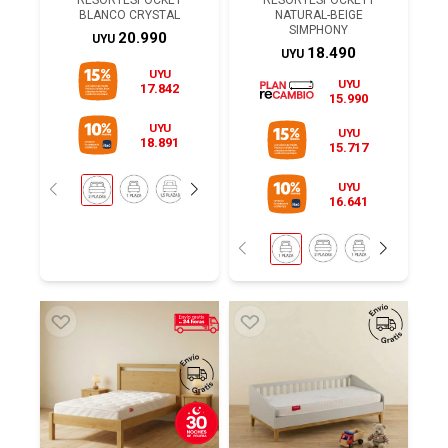
RESORTESPOCKET
RESORTESPOCKET1
BLANCO CRYSTAL
NATURAL-BEIGE
SIMPHONY
20.990
UYU
18.490
UYU
UYU
UYU
17.842
15.990
UYU
UYU
18.891
15.717
UYU
16.641