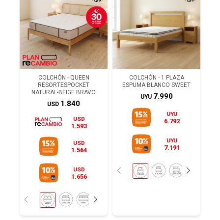
COLCHÓN - QUEEN
COLCHÓN - 1 PLAZA
RESORTESPOCKET
ESPUMA BLANCO SWEET
NATURAL-BEIGE BRAVO
7.990
UYU
1.840
USD
UYU
USD
6.792
1.593
UYU
USD
7.191
1.564
USD
1.656