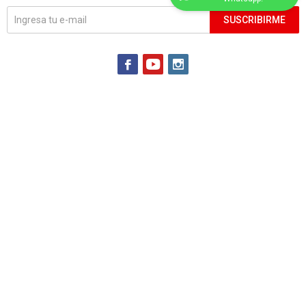
SUSCRIBIRME
(0/4)



Casa Central: Irlanda 2014 esquina Avenida Italia
Lunes a domingo de 9 a 21:30 hrs.
Atención al cliente Presencial: Irlanda 2007
Lunes a viernes de 10:00 a 19:00 hrs. Sábados de 10:00 a 14:00 hrs.
Atención al cliente Telefónica: 2506 12 62 int. 781
Lunes a viernes de 09:00 a 19:00 hrs. Sábados de 10:00 a 14:00 hrs.
Call center
08003484
Whatsapp (solo
mensajes)
092093467