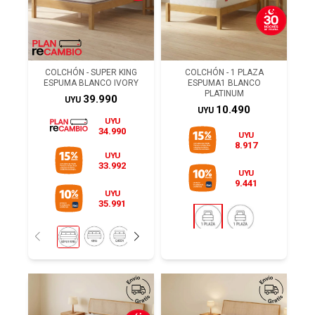
COLCHÓN - SUPER KING
COLCHÓN - 1 PLAZA
ESPUMA BLANCO IVORY
ESPUMA1 BLANCO
PLATINUM
39.990
UYU
10.490
UYU
UYU
34.990
UYU
8.917
UYU
33.992
UYU
9.441
UYU
35.991