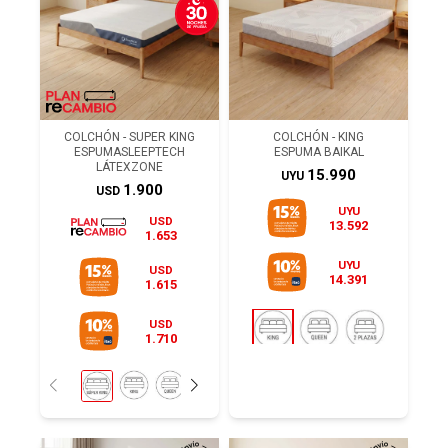
COLCHÓN - SUPER KING
COLCHÓN - KING
ESPUMASLEEPTECH
ESPUMA BAIKAL
LÁTEXZONE
15.990
UYU
1.900
USD
UYU
USD
13.592
1.653
UYU
USD
14.391
1.615
USD
1.710