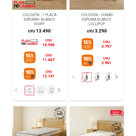
COLCHÓN - 1 PLAZA
COLCHÓN - CUNAS
ESPUMA1 BLANCO
ESPUMA BLANCO
IVORY
LOLLIPOP
13.490
3.290
UYU
UYU
UYU
UYU
10.990
2.797
UYU
UYU
11.467
2.961
UYU
12.141