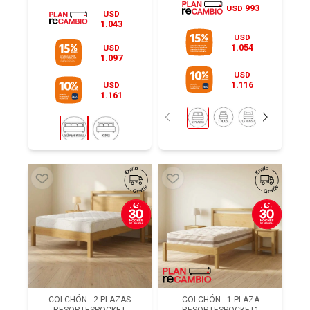
993
USD
USD
1.043
USD
1.054
USD
1.097
USD
1.116
USD
1.161
COLCHÓN - 2 PLAZAS
COLCHÓN - 1 PLAZA