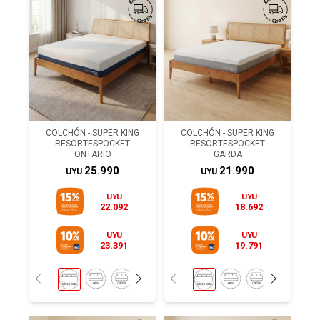
COLCHÓN - SUPER KING
COLCHÓN - SUPER KING
RESORTESPOCKET
RESORTESPOCKET
ONTARIO
GARDA
25.990
21.990
UYU
UYU
UYU
UYU
22.092
18.692
UYU
UYU
23.391
19.791