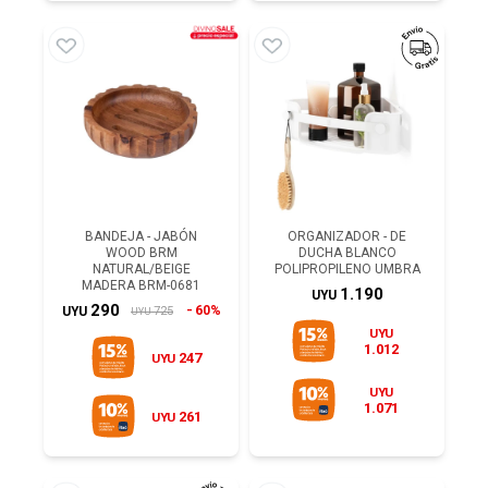
BANDEJA - JABÓN
ORGANIZADOR - DE
WOOD BRM
DUCHA BLANCO
NATURAL/BEIGE
POLIPROPILENO UMBRA
MADERA BRM-0681
1.190
UYU
290
60%
725
UYU
UYU
UYU
1.012
247
UYU
UYU
1.071
261
UYU