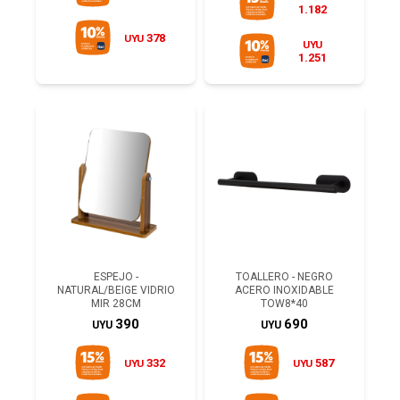
1.182
378
UYU
UYU
1.251
ESPEJO -
TOALLERO - NEGRO
NATURAL/BEIGE VIDRIO
ACERO INOXIDABLE
MIR 28CM
TOW8*40
390
690
UYU
UYU
332
587
UYU
UYU