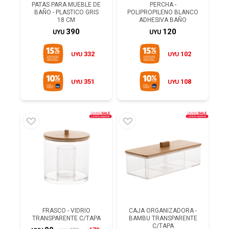
PATAS PARA MUEBLE DE
PERCHA -
BAÑO - PLASTICO GRIS
POLIPROPILENO BLANCO
18 CM
ADHESIVA BAÑO
390
120
UYU
UYU
332
102
UYU
UYU
351
108
UYU
UYU
FRASCO - VIDRIO
CAJA ORGANIZADORA -
TRANSPARENTE C/TAPA
BAMBU TRANSPARENTE
C/TAPA