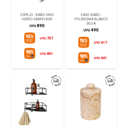
ESPEJO - BAÑO GRIS
VASO BAÑO -
VIDRIO 6MIR018GR
POLIRESINA BLANCO
SILOA
890
UYU
490
UYU
757
UYU
417
UYU
801
UYU
441
UYU