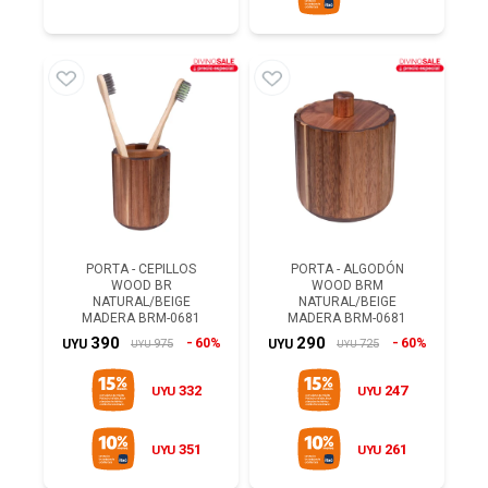
PORTA - CEPILLOS
PORTA - ALGODÓN
WOOD BR
WOOD BRM
NATURAL/BEIGE
NATURAL/BEIGE
MADERA BRM-0681
MADERA BRM-0681
390
290
60%
60%
975
725
UYU
UYU
UYU
UYU
332
247
UYU
UYU
351
261
UYU
UYU