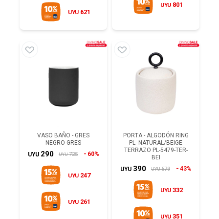
801
UYU
621
UYU
VASO BAÑO - GRES
PORTA - ALGODÓN RING
NEGRO GRES
PL- NATURAL/BEIGE
TERRAZO PL-5479-TER-
290
60%
725
UYU
UYU
BEI
390
43%
679
UYU
UYU
247
UYU
332
UYU
261
UYU
351
UYU