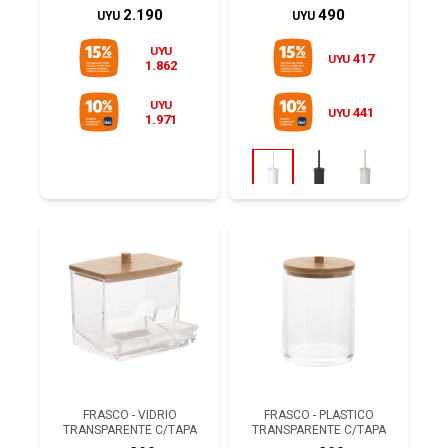
2.190
490
UYU
UYU
UYU
417
UYU
1.862
UYU
441
UYU
1.971
FRASCO - VIDRIO
FRASCO - PLASTICO
TRANSPARENTE C/TAPA
TRANSPARENTE C/TAPA