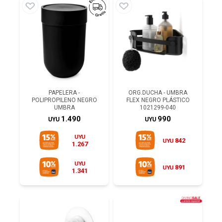
PAPELERA -
ORG.DUCHA - UMBRA
POLIPROPILENO NEGRO
FLEX NEGRO PLÁSTICO
UMBRA
1021299-040
1.490
990
UYU
UYU
UYU
842
UYU
1.267
UYU
891
UYU
1.341