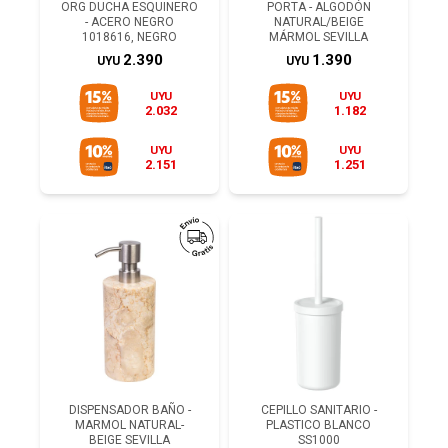
ORG DUCHA ESQUINERO
PORTA - ALGODÓN
- ACERO NEGRO
NATURAL/BEIGE
1018616, NEGRO
MÁRMOL SEVILLA
2.390
1.390
UYU
UYU
UYU
UYU
2.032
1.182
UYU
UYU
2.151
1.251
DISPENSADOR BAÑO -
CEPILLO SANITARIO -
MARMOL NATURAL-
PLASTICO BLANCO
BEIGE SEVILLA
SS1000