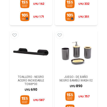
162
332
UYU
UYU
171
351
UYU
UYU
TOALLERO - NEGRO
JUEGO - DE BAÑO
ACERO INOXIDABLE
NEGRO BAMBÚ WASH 02
TOW8*30
890
UYU
690
UYU
757
UYU
587
UYU