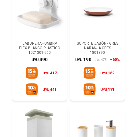
JABONERA - UMBRA
SOPORTE JABÓN - GRES
FLEX BLANCO PLÁSTICO
NARANJA GRES
1021301-660
1801390
490
190
60%
475
UYU
UYU
UYU
417
162
UYU
UYU
441
171
UYU
UYU