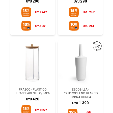
290
290
UYU
UYU
247
247
UYU
UYU
261
261
UYU
UYU
FRASCO - PLASTICO
ESCOBILLA -
TRANSPARENTE C/TAPA
POLIPROPILENO BLANCO
UMBRA CORSA
420
UYU
1.390
UYU
357
UYU
UYU