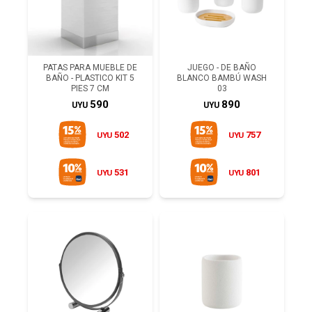
PATAS PARA MUEBLE DE
JUEGO - DE BAÑO
BAÑO - PLASTICO KIT 5
BLANCO BAMBÚ WASH
PIES 7 CM
03
590
890
UYU
UYU
502
757
UYU
UYU
531
801
UYU
UYU