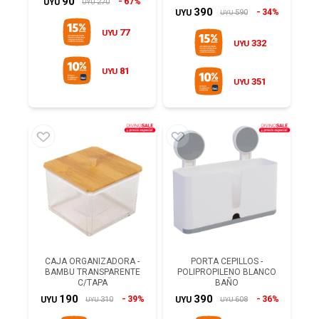
90
67%
270
UYU
UYU
390
34%
590
UYU
UYU
77
UYU
332
UYU
81
UYU
351
UYU
CAJA ORGANIZADORA -
PORTA CEPILLOS -
BAMBU TRANSPARENTE
POLIPROPILENO BLANCO
C/TAPA
BAÑO
190
390
39%
36%
310
608
UYU
UYU
UYU
UYU