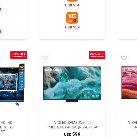
934
USD
2
989
USD
1
43 - 43-
TV QLED SAMSUNG - 55-
TV SA
 HD SL-
PULGADAS 4K SAQN55Q7F5A
25T
599
USD