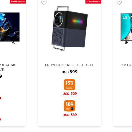
-PULGADAS
PROYECTOR A1 - FULL-HD TCL
TV LG
P7K
599
USD
9
509
USD
4
539
USD
9