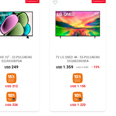
 HD 32" - 32-PULGADAS
TV LG QNED 4K - 55-PULGADAS
32LR650BPSA
55QNED80SRA
249
1.359
15%
1.599
USD
USD
USD
212
1.155
USD
USD
224
1.223
USD
USD