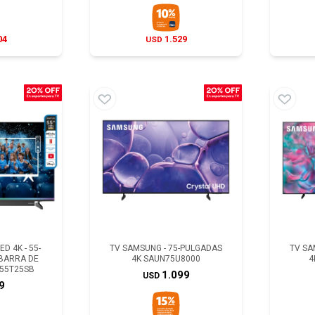
04
1.529
USD
D 4K - 55-
TV SAMSUNG - 75-PULGADAS
TV SA
BARRA DE
4K SAUN75U8000
4
Q55T25SB
1.099
USD
9