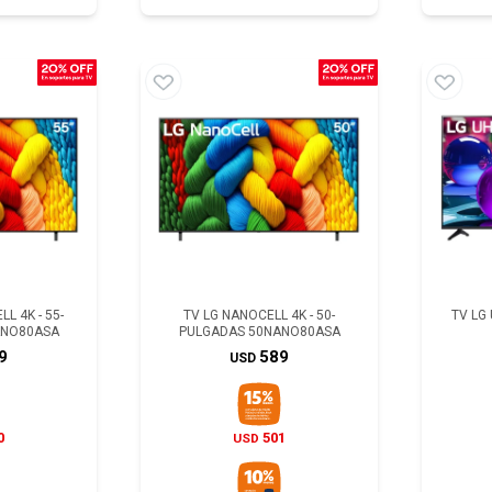
L 4K - 55-
TV LG NANOCELL 4K - 50-
TV LG
ANO80ASA
PULGADAS 50NANO80ASA
9
589
USD
0
501
USD