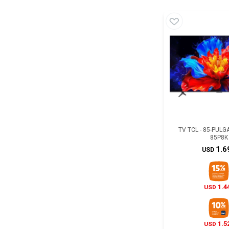
TV TCL - 85-PUL
85P8K
1.6
USD
1.4
USD
1.5
USD