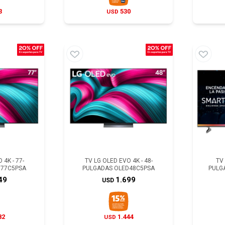
3
530
USD
 4K - 77-
TV LG OLED EVO 4K - 48-
TV 
D77C5PSA
PULGADAS OLED48C5PSA
PULG
49
1.699
USD
82
1.444
USD