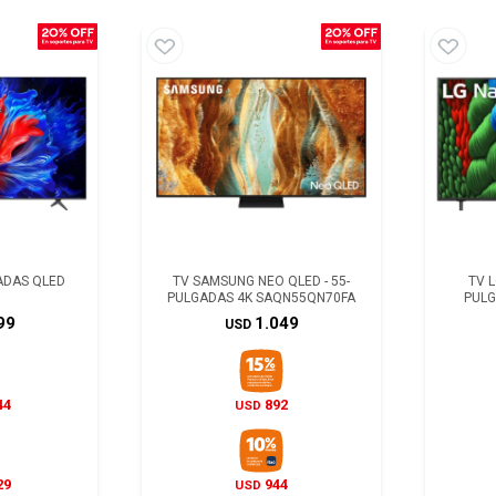
GADAS QLED
TV SAMSUNG NEO QLED - 55-
TV L
PULGADAS 4K SAQN55QN70FA
PULG
99
1.049
USD
44
892
USD
29
944
USD