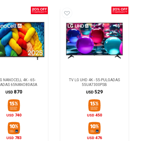
G NANOCELL 4K - 65-
TV LG UHD 4K - 55-PULGADAS
ADAS 65NANO80ASA
55UA7300PSB
870
529
USD
USD
740
450
USD
USD
783
476
USD
USD