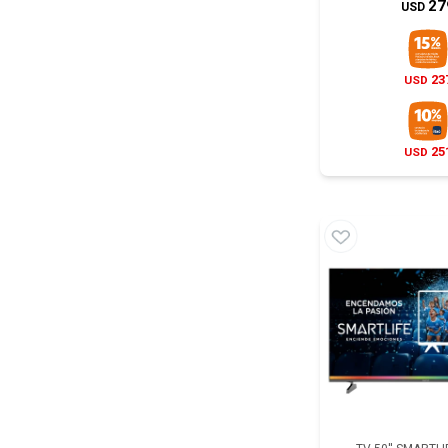
27
USD
23
USD
25
USD