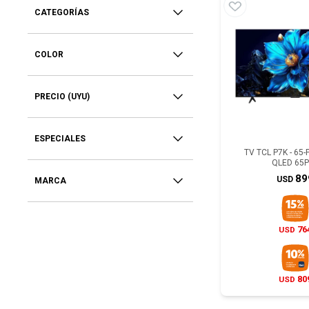
CATEGORÍAS
COLOR
PRECIO
(UYU)
ESPECIALES
TV TCL P7K - 65
QLED 65
89
USD
MARCA
76
USD
80
USD