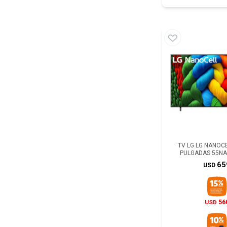
TV LG LG NANOCEL
PULGADAS 55N
65
USD
56
USD