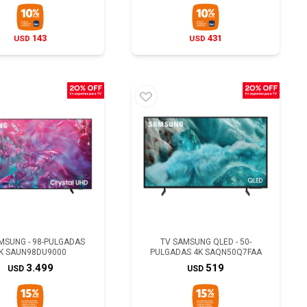
143
431
USD
USD
MSUNG - 98-PULGADAS
TV SAMSUNG QLED - 50-
K SAUN98DU9000
PULGADAS 4K SAQN50Q7FAA
3.499
519
USD
USD