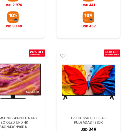
2.974
441
USD
USD
3.149
467
USD
USD
MSUNG - 43-PULGADAS
TV TCL S5K QLED - 43-
NEO QLED UHD 4K
PULGADAS 43S5K
SAQN43QN90DA
349
USD