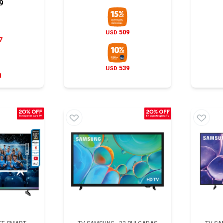
9
509
USD
7
539
USD
1