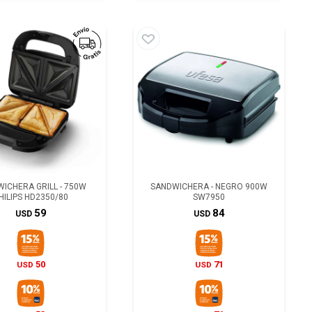
ICHERA GRILL - 750W
SANDWICHERA - NEGRO 900W
HILIPS HD2350/80
SW7950
59
84
USD
USD
50
71
USD
USD