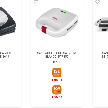
EABODY -
SANDWICHERA UFESA - 750W
SAN
E-S6191
BLANCO SW7850
SG1
9
35
USD
3
30
USD
5
32
USD