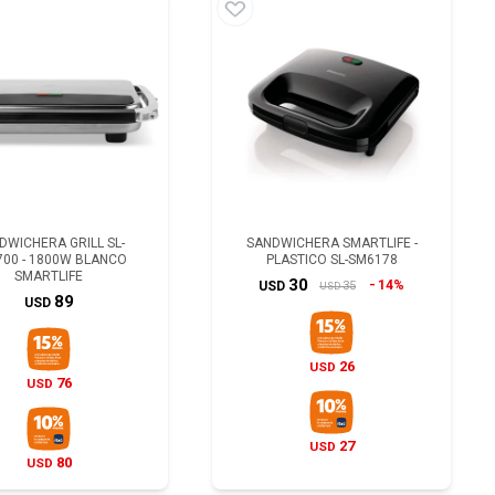
DWICHERA GRILL SL-
SANDWICHERA SMARTLIFE -
700 - 1800W BLANCO
PLASTICO SL-SM6178
SMARTLIFE
30
14%
35
USD
USD
89
USD
26
USD
76
USD
27
USD
80
USD