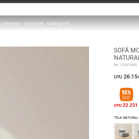
Colectivos
Divino Full
Catálogo 3D
SOFÁ MO
NATURA
275473005
26.15
UYU
22.231
UYU
TELA NATURAL