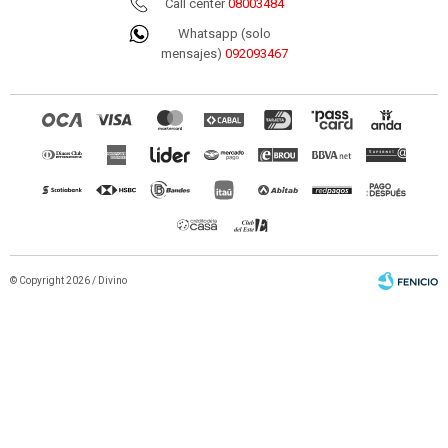
Call center
08003484
Whatsapp (solo
mensajes)
092093467
© Copyright 2026 / Divino
Fenicio