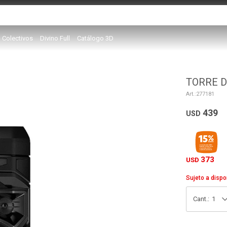
Colectivos
Divino Full
Catálogo 3D
TORRE D
277181
439
USD
373
USD
Sujeto a dispo
1