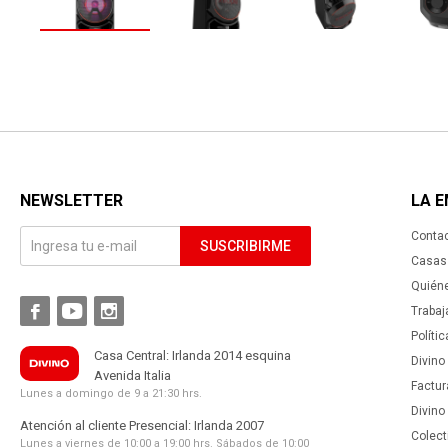
NEWSLETTER
LA 
Conta
SUSCRIBIRME
Casas 
Quién



Trabaj
Políti
Casa Central: Irlanda 2014 esquina
Divino
Avenida Italia
Factur
Lunes a domingo de 9 a 21:30 hrs.
Divino
Atención al cliente Presencial: Irlanda 2007
Colect
Lunes a viernes de 10:00 a 19:00 hrs. Sábados de 10:00