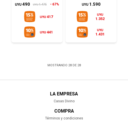
490
1.590
67%
1.475
UYU
UYU
UYU
UYU
417
UYU
1.352
UYU
441
UYU
1.431
MOSTRANDO
28
DE
28
LA EMPRESA
Casas Divino
COMPRA
Términos y condiciones