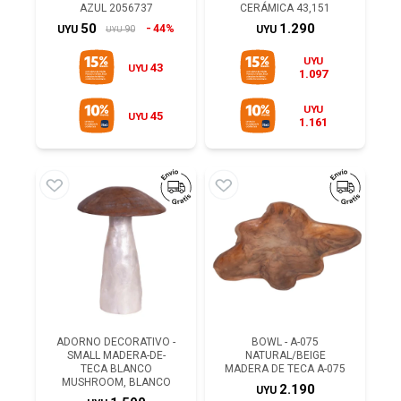
AZUL 2056737
CERÁMICA 43,151
50
1.290
44%
90
UYU
UYU
UYU
UYU
43
UYU
1.097
UYU
45
UYU
1.161
ADORNO DECORATIVO -
BOWL - A-075
SMALL MADERA-DE-
NATURAL/BEIGE
TECA BLANCO
MADERA DE TECA A-075
MUSHROOM, BLANCO
2.190
UYU