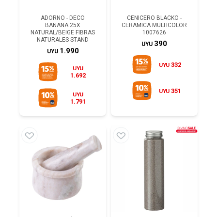
ADORNO - DECO
CENICERO BLACKO -
BANANA 25X
CERAMICA MULTICOLOR
NATURAL/BEIGE FIBRAS
1007626
NATURALES STAND
390
UYU
1.990
UYU
332
UYU
UYU
1.692
351
UYU
UYU
1.791