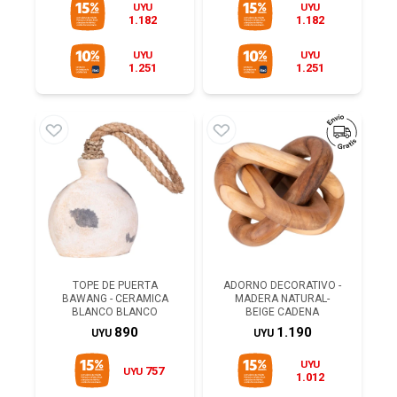
UYU
UYU
1.182
1.182
UYU
UYU
1.251
1.251
TOPE DE PUERTA
ADORNO DECORATIVO -
BAWANG - CERAMICA
MADERA NATURAL-
BLANCO BLANCO
BEIGE CADENA
890
1.190
UYU
UYU
UYU
757
UYU
1.012