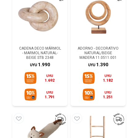
CADENA DECO MÁRMOL
ADORNO - DECORATIVO
- MARMOL NATURAL-
NATURAL/BEIGE
BEIGE STB 2348
MADERA 11.0511.001
1.990
1.390
UYU
UYU
UYU
UYU
1.692
1.182
UYU
UYU
1.791
1.251