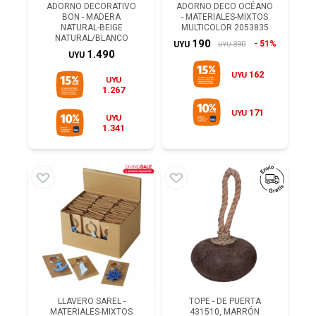
ADORNO DECORATIVO
ADORNO DECO OCÉANO
BON - MADERA
- MATERIALES-MIXTOS
NATURAL-BEIGE
MULTICOLOR 2053835
NATURAL/BLANCO
190
51%
390
UYU
UYU
1.490
UYU
162
UYU
UYU
1.267
171
UYU
UYU
1.341
LLAVERO SAREL -
TOPE - DE PUERTA
MATERIALES-MIXTOS
431510, MARRÓN