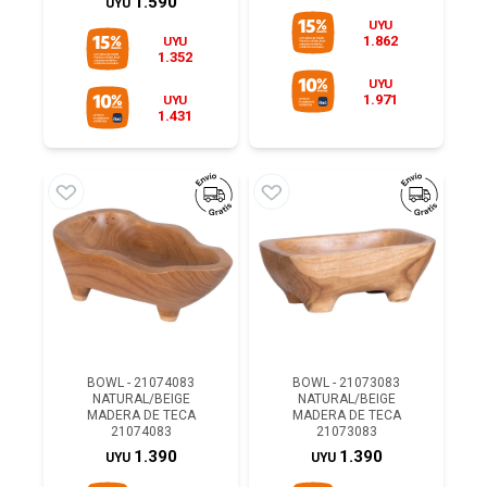
1.590
UYU
UYU
1.862
UYU
1.352
UYU
1.971
UYU
1.431
BOWL - 21074083
BOWL - 21073083
NATURAL/BEIGE
NATURAL/BEIGE
MADERA DE TECA
MADERA DE TECA
21074083
21073083
1.390
1.390
UYU
UYU