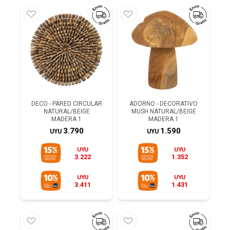
DECO - PARED CIRCULAR
ADORNO - DECORATIVO
NATURAL/BEIGE
MUSH NATURAL/BEIGE
MADERA 1
MADERA 1
3.790
1.590
UYU
UYU
UYU
UYU
3.222
1.352
UYU
UYU
3.411
1.431