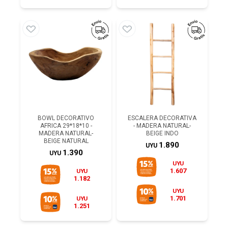
BOWL DECORATIVO
ESCALERA DECORATIVA
AFRICA 29*18*10 -
- MADERA NATURAL-
MADERA NATURAL-
BEIGE INDO
BEIGE NATURAL
1.890
UYU
1.390
UYU
UYU
1.607
UYU
1.182
UYU
1.701
UYU
1.251