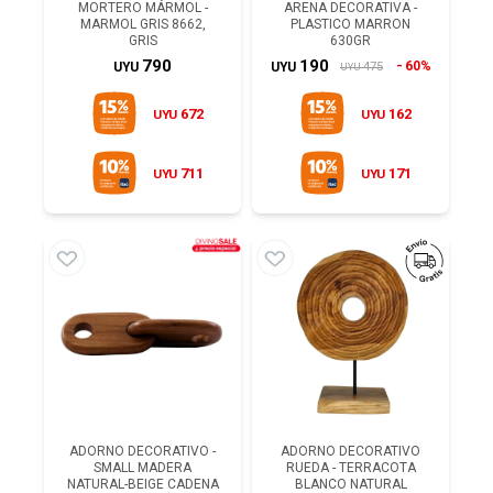
MORTERO MÁRMOL -
ARENA DECORATIVA -
MARMOL GRIS 8662,
PLASTICO MARRON
GRIS
630GR
790
190
60%
475
UYU
UYU
UYU
672
162
UYU
UYU
711
171
UYU
UYU
ADORNO DECORATIVO -
ADORNO DECORATIVO
SMALL MADERA
RUEDA - TERRACOTA
NATURAL-BEIGE CADENA
BLANCO NATURAL