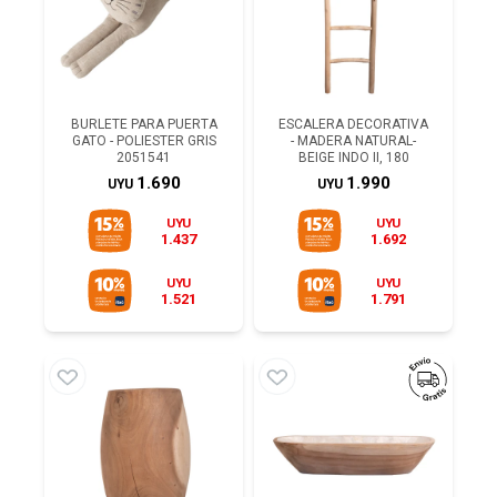
BURLETE PARA PUERTA
ESCALERA DECORATIVA
GATO - POLIESTER GRIS
- MADERA NATURAL-
2051541
BEIGE INDO II, 180
1.690
1.990
UYU
UYU
UYU
UYU
1.437
1.692
UYU
UYU
1.521
1.791