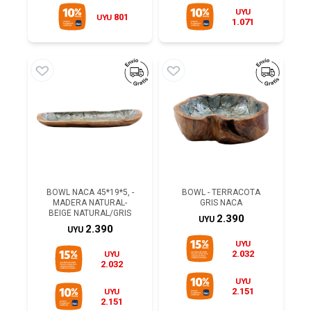
UYU
801
UYU
1.071
BOWL NACA 45*19*5, -
BOWL - TERRACOTA
MADERA NATURAL-
GRIS NACA
BEIGE NATURAL/GRIS
2.390
UYU
2.390
UYU
UYU
2.032
UYU
2.032
UYU
2.151
UYU
2.151