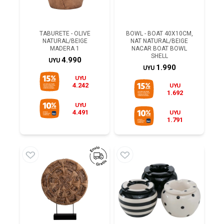
TABURETE - OLIVE
BOWL - BOAT 40X10CM,
NATURAL/BEIGE
NAT NATURAL/BEIGE
MADERA 1
NACAR BOAT BOWL
SHELL
4.990
UYU
1.990
UYU
UYU
4.242
UYU
1.692
UYU
4.491
UYU
1.791