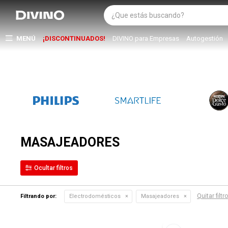
MENÚ
¡DISCONTINUADOS!
DIVINO para Empresas
Autogestión
MASAJEADORES
Quitar filtr
Filtrando por:
Electrodomésticos
Masajeadores