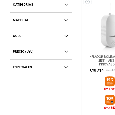
CATEGORÍAS
MATERIAL
COLOR
PRECIO
(UYU)
INFLADOR BOMBA
2EN1 - ABS
INNOVAGO
ESPECIALES
714
1.
UYU
UYU
60
UYU
64
UYU