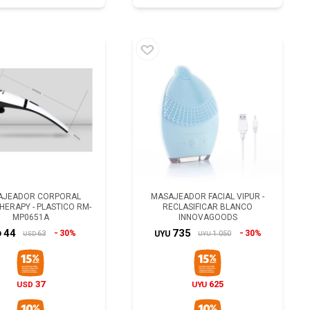
AJEADOR CORPORAL
MASAJEADOR FACIAL VIPUR -
HERAPY - PLASTICO RM-
RECLASIFICAR BLANCO
MP0651A
INNOVAGOODS
44
735
30%
30%
63
1.050
D
UYU
USD
UYU
37
625
USD
UYU