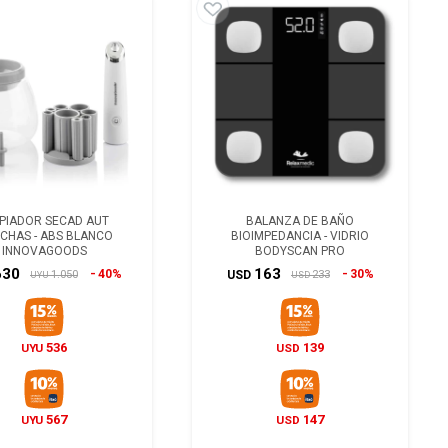
PIADOR SECAD AUT
BALANZA DE BAÑO
CHAS - ABS BLANCO
BIOIMPEDANCIA - VIDRIO
INNOVAGOODS
BODYSCAN PRO
630
163
40%
30%
1.050
233
USD
UYU
USD
536
139
UYU
USD
567
147
UYU
USD