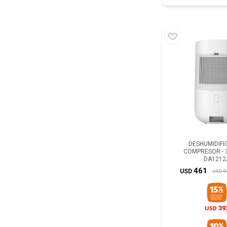
DESHUMIDIF
COMPRESOR - 3
DA1212
461
6
USD
USD
39
USD