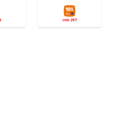
6
257
USD