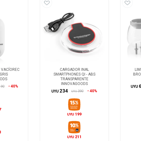
 VACÍOREC
CARGADOR INAL
LIM
 GRIS
SMARTPHONES QI - ABS
BRO
ODS
TRANSPARENTE
INNOVAGOODS
40%
190
UYU
234
40%
390
UYU
UYU
7
199
UYU
3
211
UYU