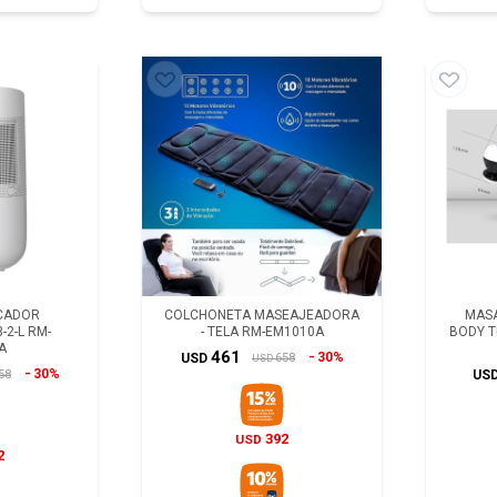
ICADOR
COLCHONETA MASEAJEADORA
MAS
-2-L RM-
- TELA RM-EM1010A
BODY T
A
461
30%
658
USD
USD
30%
58
US
392
USD
2