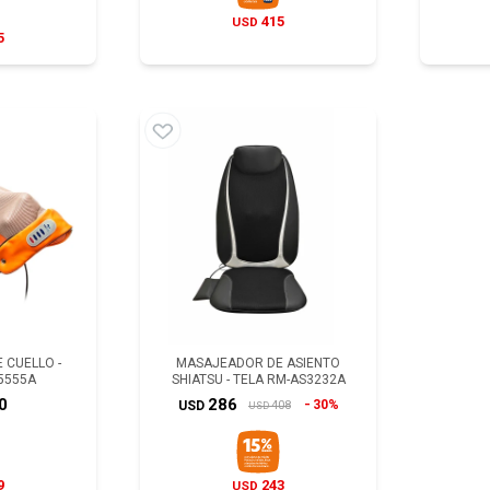
415
USD
5
 CUELLO -
MASAJEADOR DE ASIENTO
5555A
SHIATSU - TELA RM-AS3232A
0
286
30%
408
USD
USD
9
243
USD