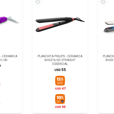
 - CERAMICA
PLANCHITA PHILIPS - CERAMICA
PLANCHI
01/40
BHS376/00 STRAIGHT
BHS5
ESSENCIAL
9
55
USD
2
47
USD
4
50
USD