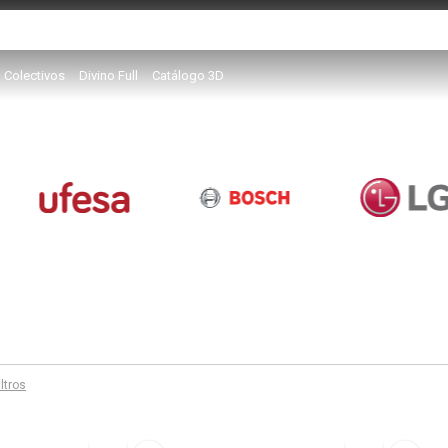
Colectivos
Divino Full
Catálogo 3D
iltros