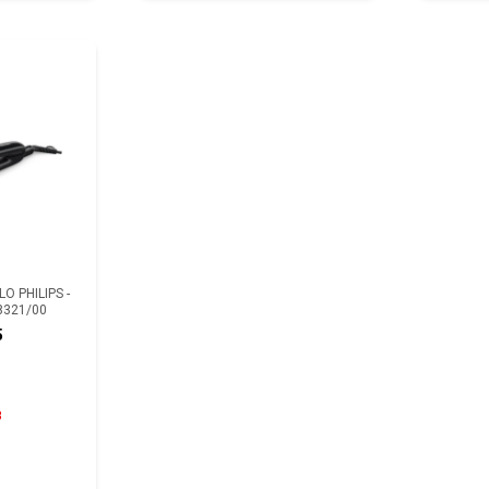
O PHILIPS -
8321/00
5
8