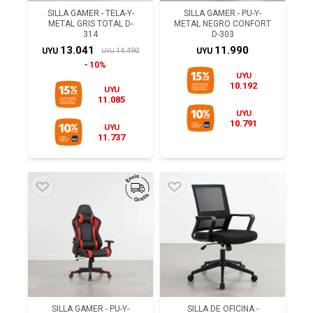
SILLA GAMER - TELA-Y-
SILLA GAMER - PU-Y-
METAL GRIS TOTAL D-
METAL NEGRO CONFORT
314
D-303
13.041
11.990
14.490
UYU
UYU
UYU
10%
UYU
10.192
UYU
11.085
UYU
10.791
UYU
11.737
SILLA GAMER - PU-Y-
SILLA DE OFICINA -