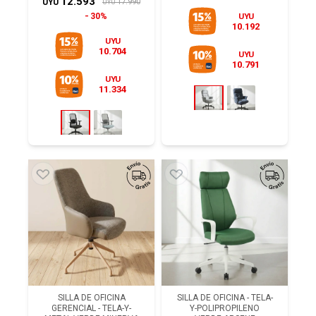
12.593
17.990
UYU
UYU
30%
UYU
10.192
UYU
10.704
UYU
10.791
UYU
11.334
SILLA DE OFICINA
SILLA DE OFICINA - TELA-
GERENCIAL - TELA-Y-
Y-POLIPROPILENO