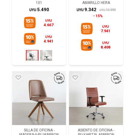
101
AMARILLO HERA
5.490
9.342
10.990
UYU
UYU
UYU
15%
UYU
4.667
UYU
7.941
UYU
4.941
UYU
8.408
SILLA DE OFICINA -
ASIENTO DE OFICINA -
MADERA-Y-PU MARRON
PU-Y-METAL MARRON