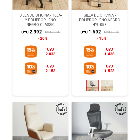
SILLA DE OFICINA - TELA-
SILLA DE OFICINA -
Y-POLIPROPILENO
POLIPROPILENO NEGRO
NEGRO CLASSIC
HYL-053
2.392
1.692
2.990
1.990
UYU
UYU
UYU
UYU
20%
15%
UYU
UYU
2.033
1.438
UYU
UYU
2.153
1.523