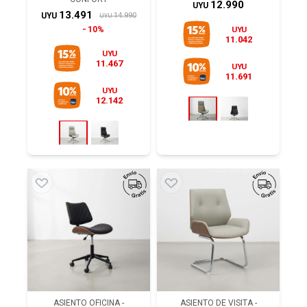
12.990
UYU
13.491
14.990
UYU
UYU
10%
UYU
11.042
UYU
11.467
UYU
11.691
UYU
12.142
ASIENTO OFICINA -
ASIENTO DE VISITA -