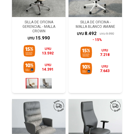
SILLA DE OFICINA
SILLA DE OFICINA -
GERENCIAL - MALLA
MALLA BLANCO AMANE
CROWN
8.492
9.990
UYU
UYU
15.990
UYU
15%
UYU
UYU
13.592
7.218
UYU
UYU
14.391
7.643