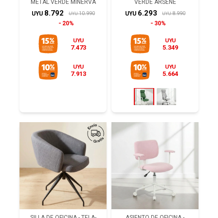
METAL VERDE MINERVA
VERDE ARSENE
8.792
6.293
10.990
8.990
UYU
UYU
UYU
UYU
20%
30%
UYU
UYU
7.473
5.349
UYU
UYU
7.913
5.664
SILLA DE OFICINA - TELA-
ASIENTO DE OFICINA -