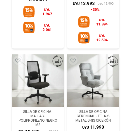
13.993
19.990
UYU
UYU
UYU
30%
1.947
UYU
11.894
UYU
2.061
UYU
12.594
SILLA DE OFICINA -
SILLA DE OFICINA
MALLA-Y-
GERENCIAL - TELA-Y-
POLIPROPILENO NEGRO
METAL GRIS CICERÓN
M2
11.990
UYU