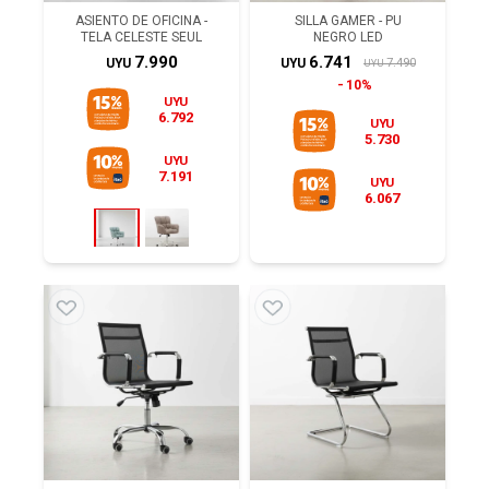
ASIENTO DE OFICINA -
SILLA GAMER - PU
TELA CELESTE SEUL
NEGRO LED
7.990
6.741
7.490
UYU
UYU
UYU
10%
UYU
6.792
UYU
5.730
UYU
7.191
UYU
6.067