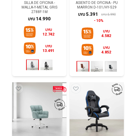
SILLA DE OFICINA -
ASIENTO DE OFICINA - PU
MALLA-Y-METAL GRIS
MARRON D-101/HY-529
2788F-1M
5.391
5.990
UYU
UYU
14.990
UYU
10%
UYU
UYU
12.742
4.582
UYU
UYU
13.491
4.852