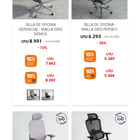
SILLA DE OFICINA
SILLA DE OFICINA -
GERENCIAL - MALLA GRIS
MALLA GRIS PERSEO
DEMOS
6.293
8.990
UYU
UYU
8.991
9.990
UYU
UYU
30%
10%
UYU
5.349
UYU
7.642
UYU
5.664
UYU
8.092