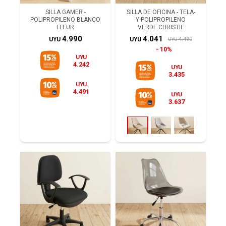
SILLA GAMER -
SILLA DE OFICINA - TELA-
POLIPROPILENO BLANCO
Y-POLIPROPILENO
FLEUR
VERDE CHRISTIE
4.990
4.041
4.490
UYU
UYU
UYU
10%
UYU
4.242
UYU
3.435
UYU
4.491
UYU
3.637