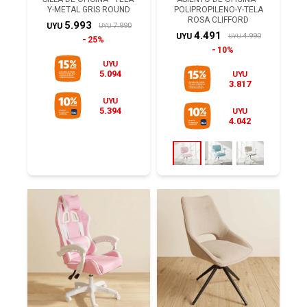
Y-METAL GRIS ROUND
POLIPROPILENO-Y-TELA
ROSA CLIFFORD
5.993
7.990
UYU
UYU
4.491
4.990
UYU
UYU
25%
10%
UYU
5.094
UYU
3.817
UYU
5.394
UYU
4.042