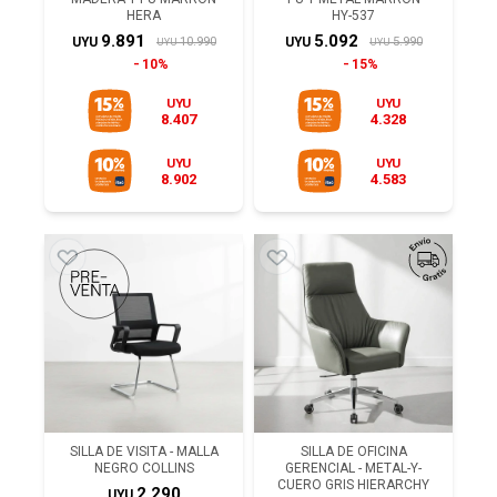
HERA
HY-537
9.891
5.092
10.990
5.990
UYU
UYU
UYU
UYU
10%
15%
UYU
UYU
8.407
4.328
UYU
UYU
8.902
4.583
SILLA DE VISITA - MALLA
SILLA DE OFICINA
NEGRO COLLINS
GERENCIAL - METAL-Y-
CUERO GRIS HIERARCHY
2.290
UYU