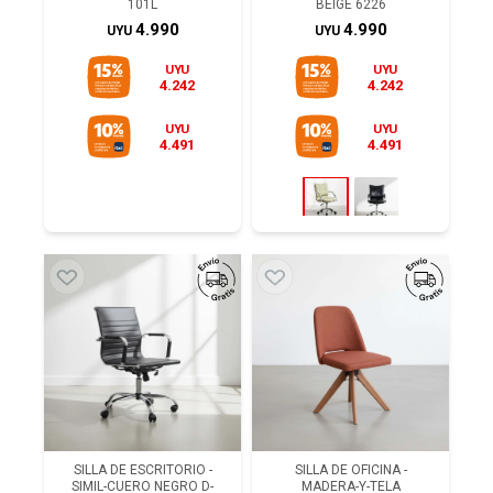
101L
BEIGE 6226
4.990
4.990
UYU
UYU
UYU
UYU
4.242
4.242
UYU
UYU
4.491
4.491
SILLA DE ESCRITORIO -
SILLA DE OFICINA -
SIMIL-CUERO NEGRO D-
MADERA-Y-TELA