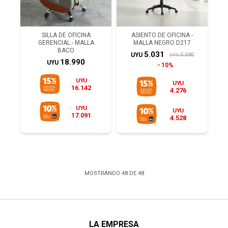
SILLA DE OFICINA
ASIENTO DE OFICINA -
GERENCIAL - MALLA
MALLA NEGRO D217
BACO
5.031
5.590
UYU
UYU
18.990
UYU
10%
UYU
UYU
16.142
4.276
UYU
UYU
17.091
4.528
MOSTRANDO
48
DE
48
LA EMPRESA