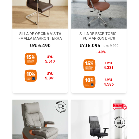
SILLA DE OFICINA VISITA
SILLA DE ESCRITORIO -
- MALLA MARRON TERRA
PU MARRON D-470
6.490
5.095
9.990
UYU
UYU
UYU
49%
UYU
5.517
UYU
4.331
UYU
5.841
UYU
4.586