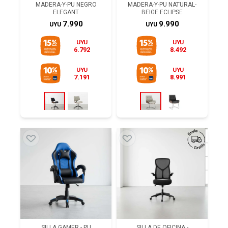
MADERA-Y-PU NEGRO
MADERA-Y-PU NATURAL-
ELEGANT
BEIGE ECLIPSE
7.990
9.990
UYU
UYU
UYU
UYU
6.792
8.492
UYU
UYU
7.191
8.991
SILLA GAMER - PU
SILLA DE OFICINA -