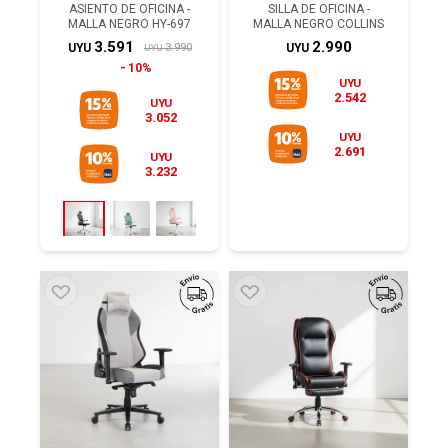
ASIENTO DE OFICINA -
SILLA DE OFICINA -
MALLA NEGRO HY-697
MALLA NEGRO COLLINS
3.591
2.990
3.990
UYU
UYU
UYU
10%
UYU
2.542
UYU
3.052
UYU
2.691
UYU
3.232