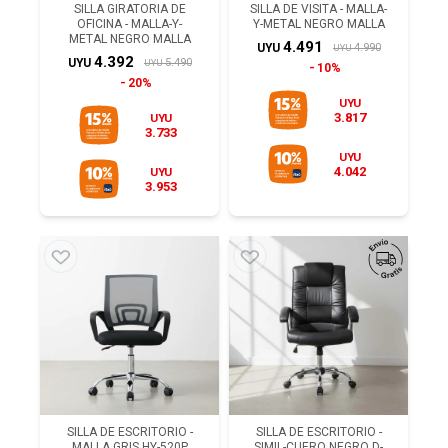
SILLA GIRATORIA DE
SILLA DE VISITA - MALLA-
OFICINA - MALLA-Y-
Y-METAL NEGRO MALLA
METAL NEGRO MALLA
4.491
4.990
UYU
UYU
4.392
5.490
UYU
UYU
10%
20%
UYU
3.817
UYU
3.733
UYU
4.042
UYU
3.953
SILLA DE ESCRITORIO -
SILLA DE ESCRITORIO -
MALLA GRIS HY-520P
SIMIL-CUERO NEGRO D-