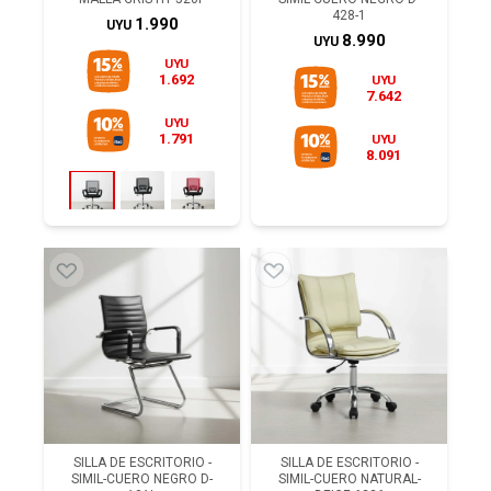
428-1
1.990
UYU
8.990
UYU
UYU
1.692
UYU
7.642
UYU
1.791
UYU
8.091
SILLA DE ESCRITORIO -
SILLA DE ESCRITORIO -
SIMIL-CUERO NEGRO D-
SIMIL-CUERO NATURAL-