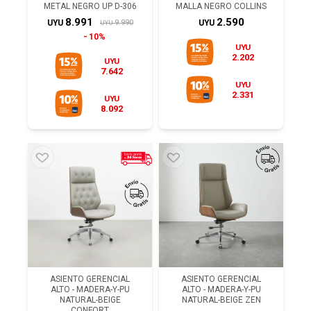
METAL NEGRO UP D-306
MALLA NEGRO COLLINS
8.991
2.590
9.990
UYU
UYU
UYU
10%
UYU
2.202
UYU
7.642
UYU
2.331
UYU
8.092
ASIENTO GERENCIAL
ASIENTO GERENCIAL
ALTO - MADERA-Y-PU
ALTO - MADERA-Y-PU
NATURAL-BEIGE
NATURAL-BEIGE ZEN
CONFORT