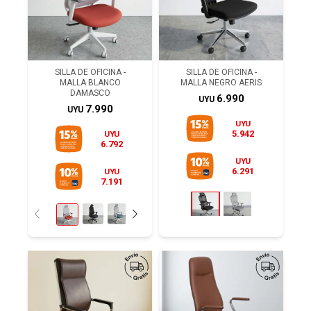
SILLA DE OFICINA -
SILLA DE OFICINA -
MALLA BLANCO
MALLA NEGRO AERIS
DAMASCO
6.990
UYU
7.990
UYU
UYU
5.942
UYU
6.792
UYU
6.291
UYU
7.191