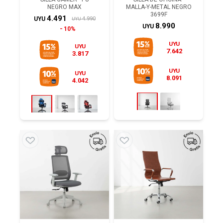
NEGRO MAX
MALLA-Y-METAL NEGRO
3699F
4.491
4.990
UYU
UYU
8.990
UYU
10%
UYU
UYU
7.642
3.817
UYU
UYU
8.091
4.042