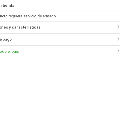
n tienda
ucto requiere servicio de armado
nes y características
e pago
todo el pais