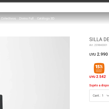
Colectivos
Divino Full
Catálogo 3D
SILLA D
259840001
2.990
UYU
2.542
UYU
Sujeto a dispo
1