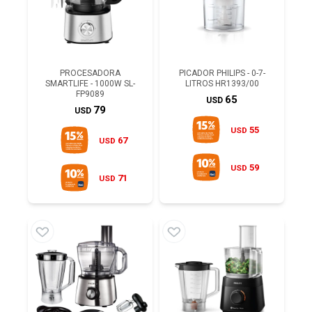
PROCESADORA
PICADOR PHILIPS - 0-7-
SMARTLIFE - 1000W SL-
LITROS HR1393/00
FP9089
65
USD
79
USD
55
USD
67
USD
59
USD
71
USD