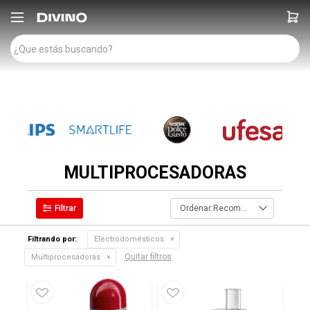

MULTIPROCESADORAS
Recomendados
Filtrando por:
Electrodomésticos
Quitar filtros
Multiprocesadoras