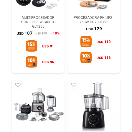
MULTIPROCESADOR
PROCESADORA PHILIPS -
XION - 1200W GRIS XI-
750W HR7301/90
GL1200
129
USD
107
10%
119
USD
USD
110
USD
91
USD
116
USD
96
USD