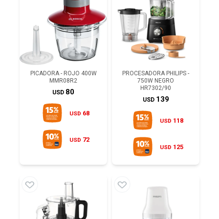
PICADORA - ROJO 400W
PROCESADORA PHILIPS -
MMR08R2
750W NEGRO
HR7302/90
80
USD
139
USD
68
USD
118
USD
72
USD
125
USD