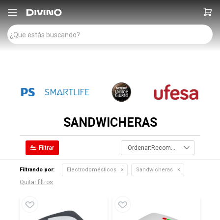

SANDWICHERAS
Recomendados
Filtrando por:
Electrodomésticos
Sandwicheras
Quitar filtros