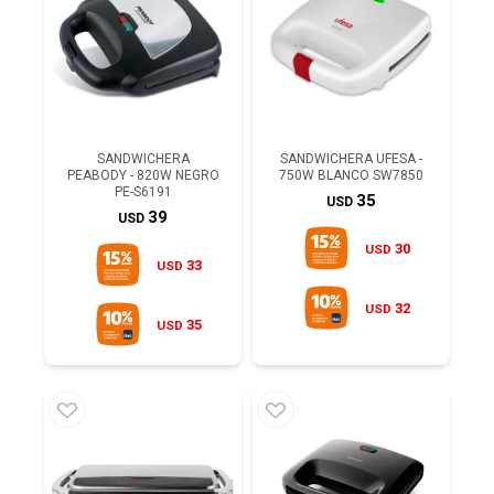
SANDWICHERA
SANDWICHERA UFESA -
PEABODY - 820W NEGRO
750W BLANCO SW7850
PE-S6191
35
USD
39
USD
30
USD
33
USD
32
USD
35
USD