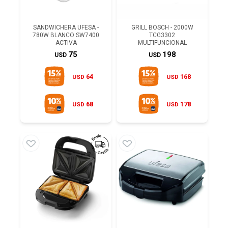
SANDWICHERA UFESA -
GRILL BOSCH - 2000W
780W BLANCO SW7400
TCG3302
ACTIVA
MULTIFUNCIONAL
75
198
USD
USD
64
168
USD
USD
68
178
USD
USD