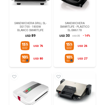
SANDWICHERA GRILL SL-
SANDWICHERA
SG1700 - 1800W
SMARTLIFE - PLASTICO
BLANCO SMARTLIFE
SL-SM6178
89
30
14%
35
USD
USD
USD
76
26
USD
USD
80
27
USD
USD