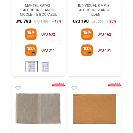
MANTEL RAYAS -
INDIVIDUAL SIMPLE -
ALGODON BLANCO
ALGODON BLANCO
NICOLETTE BCO/AZUL
TILDEN
790
190
47%
20%
1.488
238
UYU
UYU
UYU
UYU
672
162
UYU
UYU
711
171
UYU
UYU