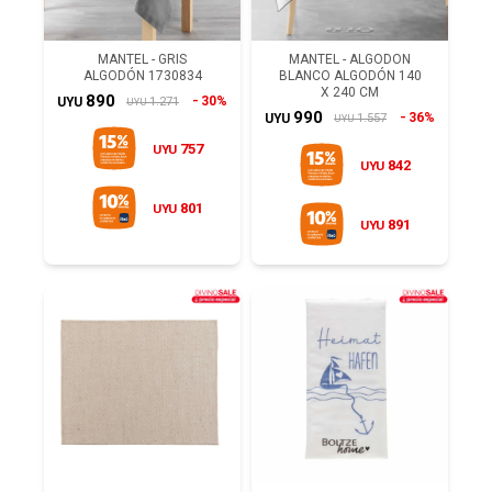
MANTEL - GRIS
MANTEL - ALGODON
ALGODÓN 1730834
BLANCO ALGODÓN 140
X 240 CM
890
30%
1.271
UYU
UYU
990
36%
1.557
UYU
UYU
757
UYU
842
UYU
801
UYU
891
UYU