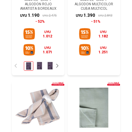
ALGODON ROJO
ALGODON MULTICOLOR
AMATISTA BORDEAUX
CUBA MULTICOL
1.190
1.390
2.475
2.843
UYU
UYU
UYU
UYU
52%
51%
UYU
UYU
1.012
1.182
UYU
UYU
1.071
1.251