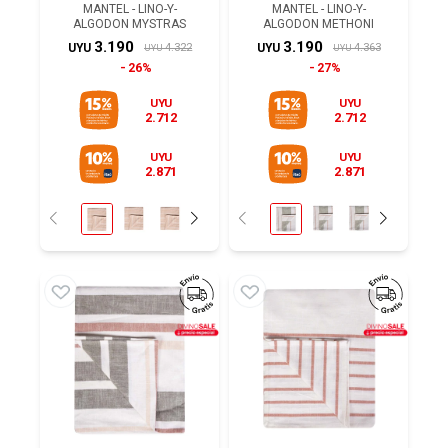
MANTEL - LINO-Y-
MANTEL - LINO-Y-
ALGODON MYSTRAS
ALGODON METHONI
3.190
3.190
4.322
4.363
UYU
UYU
UYU
UYU
26%
27%
UYU
UYU
2.712
2.712
UYU
UYU
2.871
2.871