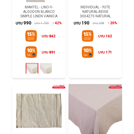
MANTEL - LINO-Y-
INDIVIDUAL - YUTE
ALGODON BLANCO
NATURAL-BEIGE
SIMPLE LINEN VAINICA
3004275 NATURAL
990
190
42%
20%
1.700
238
UYU
UYU
UYU
UYU
842
162
UYU
UYU
891
171
UYU
UYU