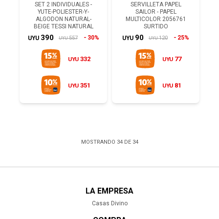
SET 2 INDIVIDUALES -
SERVILLETA PAPEL
YUTE-POLIESTER-Y-
SAILOR - PAPEL
ALGODON NATURAL-
MULTICOLOR 2056761
BEIGE TESSI NATURAL
SURTIDO
390
90
30%
25%
557
120
UYU
UYU
UYU
UYU
332
77
UYU
UYU
351
81
UYU
UYU
MOSTRANDO
34
DE
34
LA EMPRESA
Casas Divino