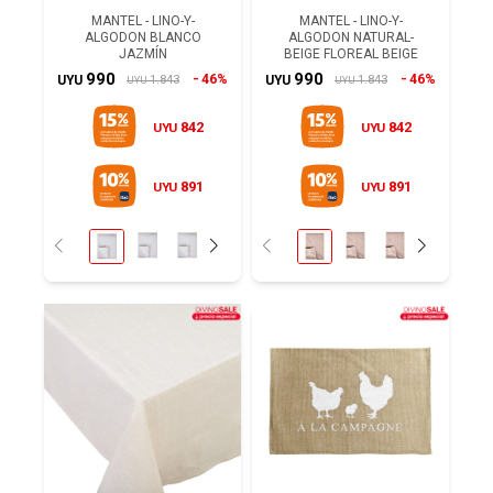
MANTEL - LINO-Y-
MANTEL - LINO-Y-
ALGODON BLANCO
ALGODON NATURAL-
JAZMÍN
BEIGE FLOREAL BEIGE
990
990
46%
46%
1.843
1.843
UYU
UYU
UYU
UYU
842
842
UYU
UYU
891
891
UYU
UYU