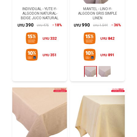
INDIVIDUAL - YUTE-Y-
MANTEL - LINO-Y-
ALGODON NATURAL-
ALGODON GRIS SIMPLE
BEIGE JUCO NATURAL
LINEN
390
990
18%
36%
475
1.544
UYU
UYU
UYU
UYU
332
842
UYU
UYU
351
891
UYU
UYU