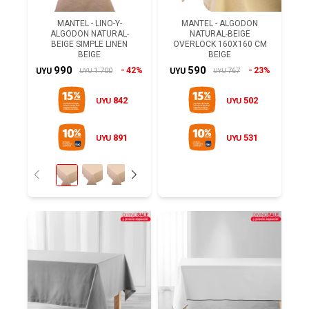
MANTEL - LINO-Y-
MANTEL - ALGODON
ALGODON NATURAL-
NATURAL-BEIGE
BEIGE SIMPLE LINEN
OVERLOCK 160X160 CM
BEIGE
BEIGE
990
590
42%
23%
1.700
767
UYU
UYU
UYU
UYU
842
502
UYU
UYU
891
531
UYU
UYU