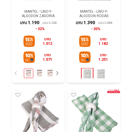
MANTEL - LINO-Y-
MANTEL - LINO-Y-
ALGODON ZAGORIA
ALGODON RODAS
1.190
1.390
1.738
1.988
UYU
UYU
UYU
UYU
32%
30%
UYU
UYU
1.012
1.182
UYU
UYU
1.071
1.251