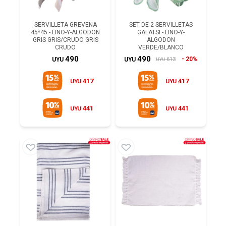
SERVILLETA GREVENA
SET DE 2 SERVILLETAS
45*45 - LINO-Y-ALGODON
GALATSI - LINO-Y-
GRIS GRIS/CRUDO GRIS
ALGODON
CRUDO
VERDE/BLANCO
490
490
20%
613
UYU
UYU
UYU
417
417
UYU
UYU
441
441
UYU
UYU