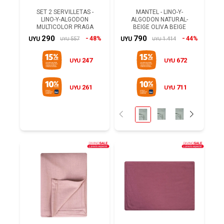
SET 2 SERVILLETAS -
MANTEL - LINO-Y-
LINO-Y-ALGODON
ALGODON NATURAL-
MULTICOLOR PRAGA
BEIGE OLIVA BEIGE
290
790
48%
44%
557
1.414
UYU
UYU
UYU
UYU
247
672
UYU
UYU
261
711
UYU
UYU