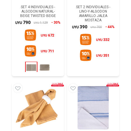
SET 4 INDIVIDUALES -
SET 2 INDIVIDUALES -
ALGODON NATURAL-
LINO-Y-ALGODON
BEIGE TWISTED BEIGE
AMARILLO JALEA
MOSTAZA
790
30%
1.129
UYU
UYU
390
44%
700
UYU
UYU
672
UYU
332
UYU
711
UYU
351
UYU