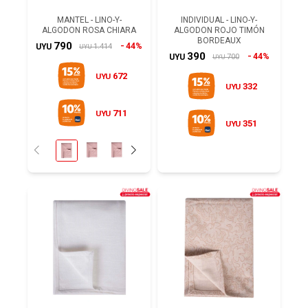
MANTEL - LINO-Y-
INDIVIDUAL - LINO-Y-
ALGODON ROSA CHIARA
ALGODON ROJO TIMÓN
BORDEAUX
790
44%
1.414
UYU
UYU
390
44%
700
UYU
UYU
672
UYU
332
UYU
711
UYU
351
UYU