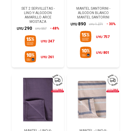
SET 2 SERVILLETAS -
MANTEL SANTORINI -
LINO-Y-ALGODON
ALGODON BLANCO
AMARILLO ARCE
MANTEL SANTORINI
MOSTAZA
890
30%
1.271
UYU
UYU
290
48%
557
UYU
UYU
757
UYU
247
UYU
801
UYU
261
UYU
MANTEL - LINO-Y-
MANTEL - LINO-Y-