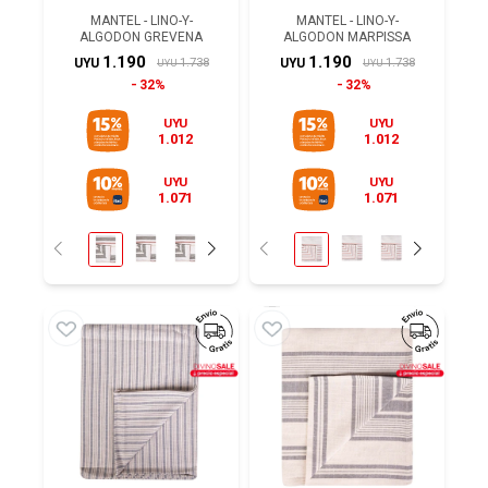
MANTEL - LINO-Y-
MANTEL - LINO-Y-
ALGODON GREVENA
ALGODON MARPISSA
1.190
1.190
1.738
1.738
UYU
UYU
UYU
UYU
32%
32%
UYU
UYU
1.012
1.012
UYU
UYU
1.071
1.071