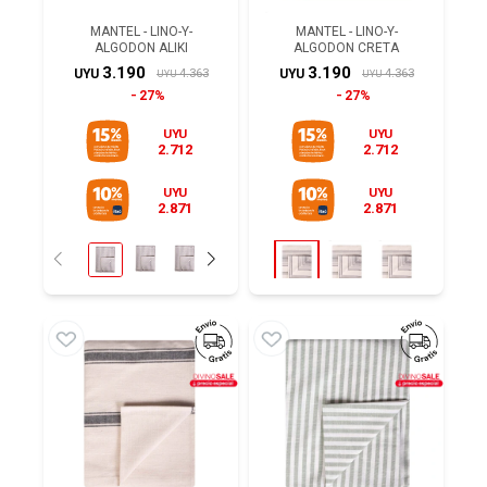
MANTEL - LINO-Y-
MANTEL - LINO-Y-
ALGODON ALIKI
ALGODON CRETA
3.190
3.190
4.363
4.363
UYU
UYU
UYU
UYU
27%
27%
UYU
UYU
2.712
2.712
UYU
UYU
2.871
2.871