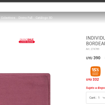
Colectivos
Divino Full
Catálogo 3D
INDIVID
BORDEA
274789
390
UYU
332
UYU
Sujeto a dispo
1