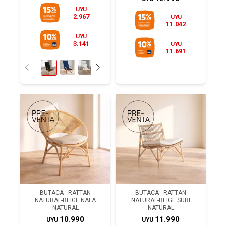
UYU
2.967
UYU
11.042
UYU
3.141
UYU
11.691
BUTACA - RATTAN
BUTACA - RATTAN
NATURAL-BEIGE NALA
NATURAL-BEIGE SURI
NATURAL
NATURAL
10.990
11.990
UYU
UYU