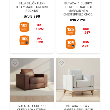
SILLA SILLÓN FLEX -
BUTACA - 1 CUERPO
TELA-Y-MADERA NEGRO
CUERO-100-NATURAL
ROCKING
MARRON NEW
CHESTERFIELD CHOC.
5.990
UYU
2.290
USD
UYU
5.092
USD
1.947
UYU
5.391
USD
2.061
BUTACA - 1 CUERPO
BUTACA - TELA-Y-
CUERO-100-NATURAL
MADERA GRIS LUXOR