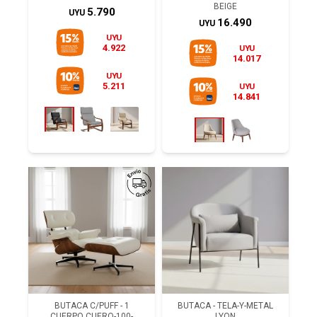
BEIGE
5.790
UYU
16.490
UYU
UYU
4.922
UYU
14.017
UYU
5.211
UYU
14.841
BUTACA C/PUFF - 1
BUTACA - TELA-Y-METAL
CUERPO CUERO-100-
LYON