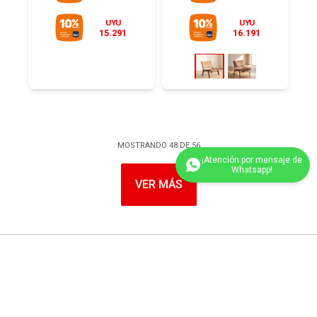
UYU
UYU
15.291
16.191
MOSTRANDO
48
DE
56
VER MÁS
(0/4)
LA EMPRESA
Casas Divino
COMPRA