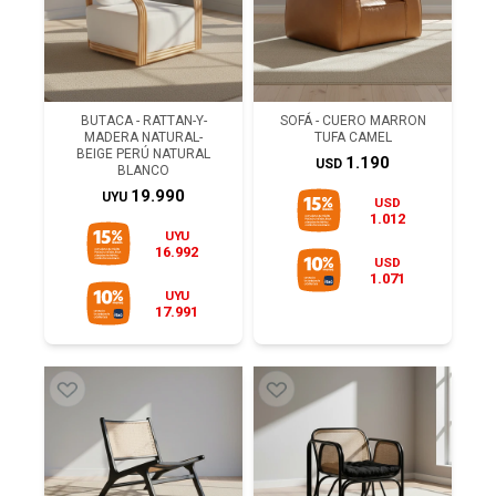
BUTACA - RATTAN-Y-
SOFÁ - CUERO MARRON
MADERA NATURAL-
TUFA CAMEL
BEIGE PERÚ NATURAL
1.190
USD
BLANCO
19.990
UYU
USD
1.012
UYU
16.992
USD
1.071
UYU
17.991