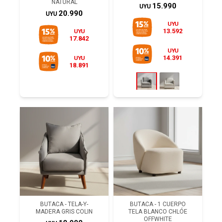
NATURAL
15.990
UYU
20.990
UYU
UYU
13.592
UYU
17.842
UYU
14.391
UYU
18.891
BUTACA - TELA-Y-
BUTACA - 1 CUERPO
MADERA GRIS COLIN
TELA BLANCO CHLÓE
OFFWHITE