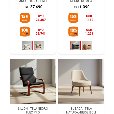
BLANCO 1002 OFFWHITE
NEGRO ROMEO
27.490
1.390
UYU
USD
UYU
USD
23.367
1.182
UYU
USD
24.741
1.251
SILLÓN - TELA NEGRO
BUTACA - TELA
FLEX PRO
NATURAL-BEIGE BOLI