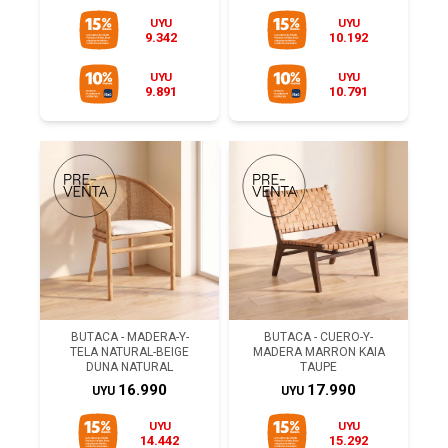
UYU
UYU
9.342
10.192
UYU
UYU
9.891
10.791
BUTACA - MADERA-Y-
BUTACA - CUERO-Y-
TELA NATURAL-BEIGE
MADERA MARRON KAIA
DUNA NATURAL
TAUPE
16.990
17.990
UYU
UYU
UYU
UYU
14.442
15.292