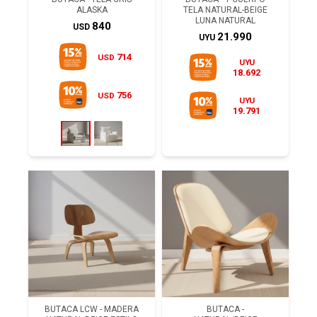
ALASKA
TELA NATURAL-BEIGE
LUNA NATURAL
840
USD
21.990
UYU
714
USD
UYU
18.692
756
USD
UYU
19.791
BUTACA LCW - MADERA
BUTACA -