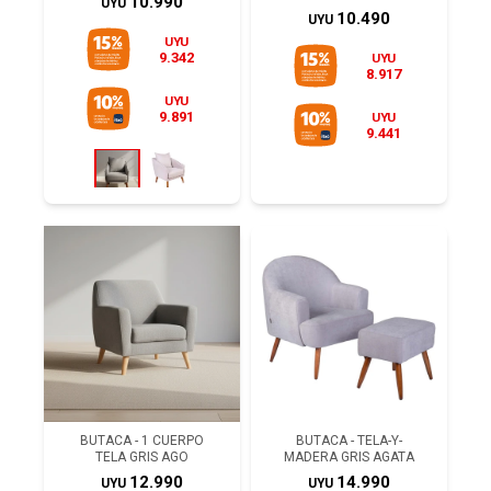
10.990
UYU
10.490
UYU
UYU
9.342
UYU
8.917
UYU
9.891
UYU
9.441
BUTACA - 1 CUERPO
BUTACA - TELA-Y-
TELA GRIS AGO
MADERA GRIS AGATA
12.990
14.990
UYU
UYU