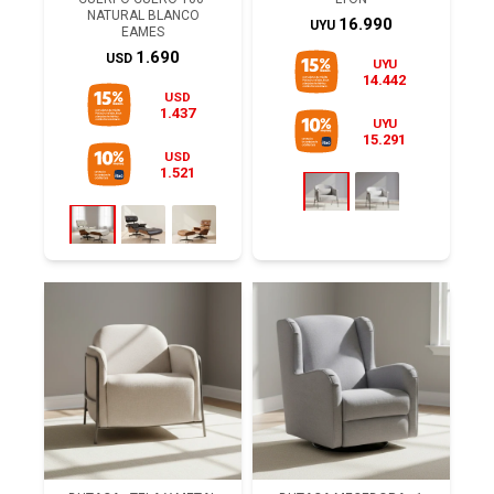
NATURAL BLANCO
16.990
UYU
EAMES
1.690
USD
UYU
14.442
USD
1.437
UYU
15.291
USD
1.521