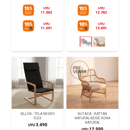
UYU
UYU
11.042
12.742
UYU
UYU
11.691
13.491
SILLÓN - TELA NEGRO
BUTACA - RATTAN
FLEX
NATURAL-BEIGE KONA
NATURAL
3.490
UYU
12.990
UYU