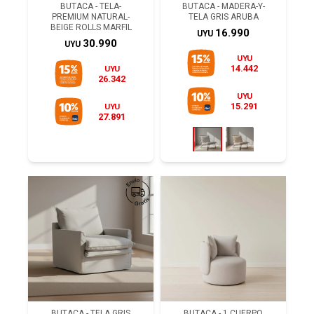
BUTACA - TELA-
BUTACA - MADERA-Y-
PREMIUM NATURAL-
TELA GRIS ARUBA
BEIGE ROLLS MARFIL
16.990
UYU
30.990
UYU
UYU
14.442
UYU
26.342
UYU
15.291
UYU
27.891
BUTACA - TELA GRIS
BUTACA - 1 CUERPO