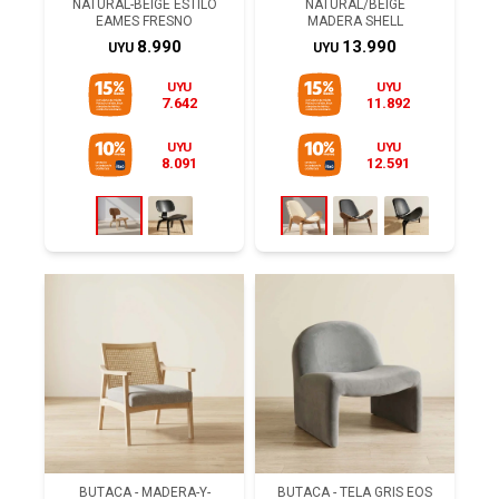
NATURAL-BEIGE ESTILO
NATURAL/BEIGE
EAMES FRESNO
MADERA SHELL
8.990
13.990
UYU
UYU
UYU
UYU
7.642
11.892
UYU
UYU
8.091
12.591
BUTACA - MADERA-Y-
BUTACA - TELA GRIS EOS