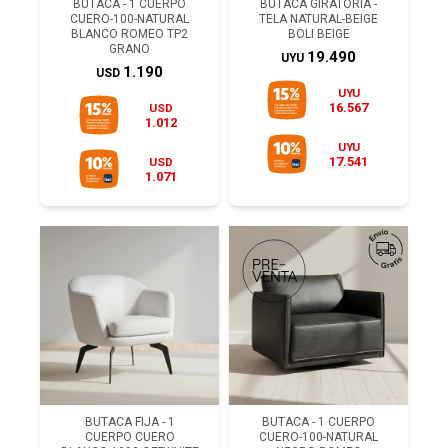
BUTACA - 1 CUERPO
BUTACA GIRATORIA -
CUERO-100-NATURAL
TELA NATURAL-BEIGE
BLANCO ROMEO TP2
BOLI BEIGE
GRANO
19.490
UYU
1.190
USD
UYU
16.567
USD
1.012
UYU
17.541
USD
1.071
BUTACA FIJA - 1
BUTACA - 1 CUERPO
CUERPO CUERO
CUERO-100-NATURAL