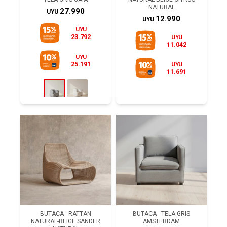
NATURAL
27.990
UYU
12.990
UYU
UYU
23.792
UYU
11.042
UYU
25.191
UYU
11.691
BUTACA - RATTAN
BUTACA - TELA GRIS
NATURAL-BEIGE SANDER
AMSTERDAM