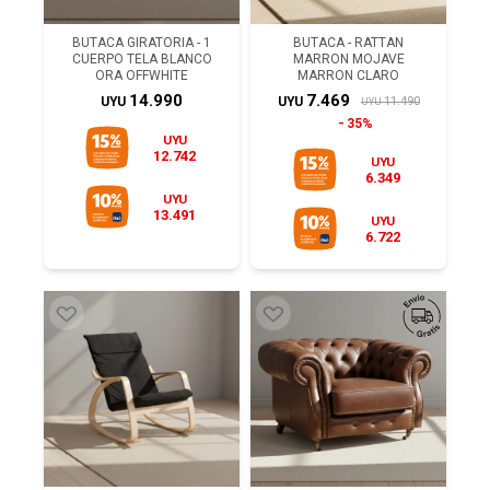
BUTACA GIRATORIA - 1
BUTACA - RATTAN
CUERPO TELA BLANCO
MARRON MOJAVE
ORA OFFWHITE
MARRON CLARO
14.990
7.469
11.490
UYU
UYU
UYU
35%
UYU
12.742
UYU
6.349
UYU
13.491
UYU
6.722