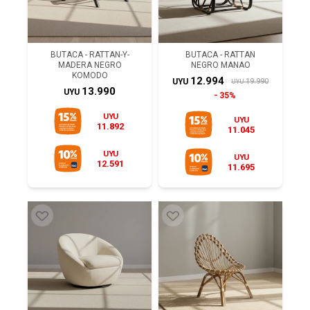
BUTACA - RATTAN-Y-
BUTACA - RATTAN
MADERA NEGRO
NEGRO MANAO
KOMODO
12.994
19.990
UYU
UYU
13.990
UYU
35%
UYU
UYU
11.892
11.045
UYU
UYU
12.591
11.695