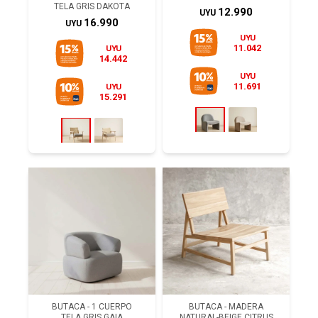
TELA GRIS DAKOTA
12.990
UYU
16.990
UYU
UYU
11.042
UYU
14.442
UYU
11.691
UYU
15.291
BUTACA - 1 CUERPO
BUTACA - MADERA
TELA GRIS GAIA
NATURAL-BEIGE CITRUS