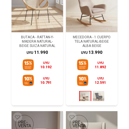
BUTACA - RATTAN-Y-
MECEDORA - 1 CUERPO
MADERA NATURAL-
TELA NATURAL-BEIGE
BEIGE SUIZA NATURAL
ALBA BEIGE
11.990
13.990
UYU
UYU
UYU
UYU
10.192
11.892
UYU
UYU
10.791
12.591