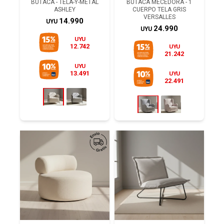
BUTACA - TELA-Y-METAL
BUTACA MECEDORA - 1
ASHLEY
CUERPO TELA GRIS
VERSALLES
14.990
UYU
24.990
UYU
UYU
12.742
UYU
21.242
UYU
13.491
UYU
22.491