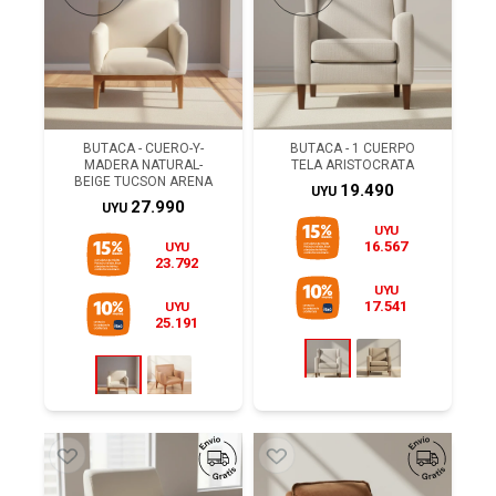
BUTACA - CUERO-Y-
BUTACA - 1 CUERPO
MADERA NATURAL-
TELA ARISTOCRATA
BEIGE TUCSON ARENA
19.490
UYU
27.990
UYU
UYU
16.567
UYU
23.792
UYU
17.541
UYU
25.191