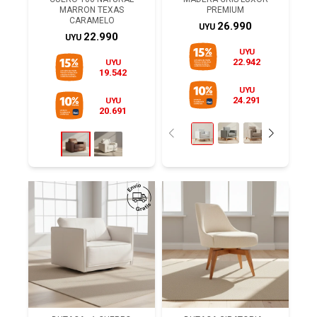
MARRON TEXAS
PREMIUM
CARAMELO
26.990
UYU
22.990
UYU
UYU
22.942
UYU
19.542
UYU
24.291
UYU
20.691