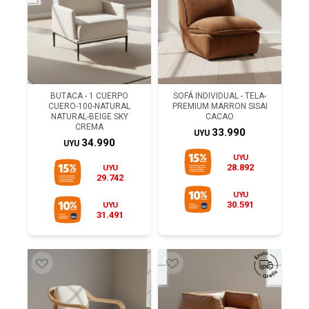
BUTACA - 1 CUERPO
SOFÁ INDIVIDUAL - TELA-
CUERO-100-NATURAL
PREMIUM MARRON SISAI
NATURAL-BEIGE SKY
CACAO
CREMA
33.990
UYU
34.990
UYU
UYU
28.892
UYU
29.742
UYU
30.591
UYU
31.491