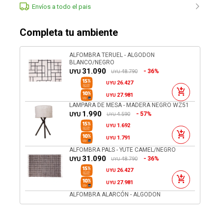
Envíos a todo el pais
Completa tu ambiente
ALFOMBRA TERUEL - ALGODON
BLANCO/NEGRO
31.090
36%
48.790
UYU
UYU
26.427
UYU
27.981
UYU
LAMPARA DE MESA - MADERA NEGRO WZ51
1.990
57%
4.590
UYU
UYU
1.692
UYU
1.791
UYU
ALFOMBRA PALS - YUTE CAMEL/NEGRO
31.090
36%
48.790
UYU
UYU
26.427
UYU
27.981
UYU
ALFOMBRA ALARCÓN - ALGODON
MULTICOLOR
16.790
41%
28.290
UYU
UYU