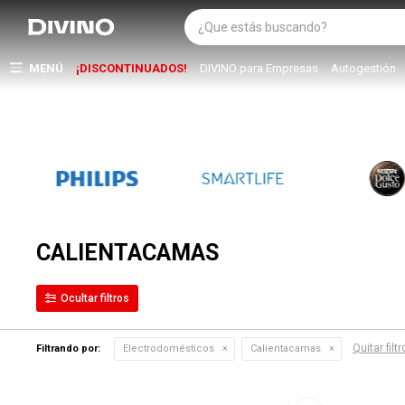
MENÚ
¡DISCONTINUADOS!
DIVINO para Empresas
Autogestión
CALIENTACAMAS
Quitar filt
Filtrando por:
Electrodomésticos
Calientacamas