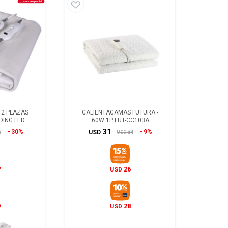
 2 PLAZAS
CALIENTACAMAS FUTURA -
DING LED
60W 1P FUT-CC103A
31
30%
9%
6
34
USD
USD
7
26
USD
9
28
USD