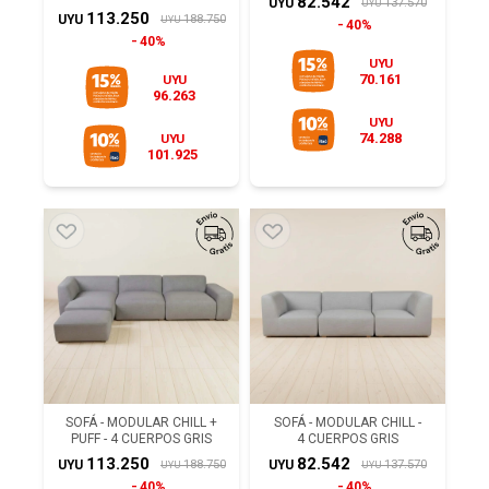
82.542
137.570
UYU
UYU
113.250
188.750
UYU
UYU
40%
40%
UYU
70.161
UYU
96.263
UYU
74.288
UYU
101.925
SOFÁ - MODULAR CHILL +
SOFÁ - MODULAR CHILL -
PUFF - 4 CUERPOS GRIS
4 CUERPOS GRIS
113.250
82.542
188.750
137.570
UYU
UYU
UYU
UYU
40%
40%