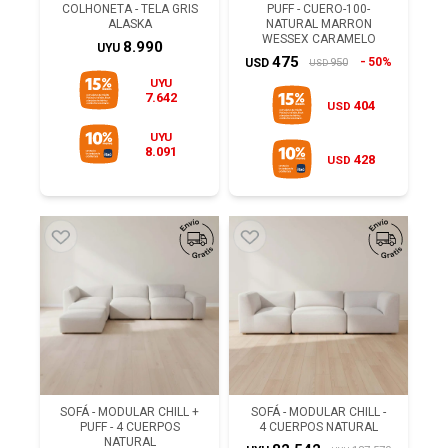
COLHONETA - TELA GRIS
PUFF - CUERO-100-
ALASKA
NATURAL MARRON
WESSEX CARAMELO
8.990
UYU
475
50%
950
USD
USD
UYU
7.642
404
USD
UYU
8.091
428
USD
SOFÁ - MODULAR CHILL +
SOFÁ - MODULAR CHILL -
PUFF - 4 CUERPOS
4 CUERPOS NATURAL
NATURAL