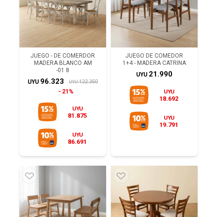
JUEGO - DE COMERDOR
JUEGO DE COMEDOR
MADERA BLANCO AM
1+4 - MADERA CATRINA
-01 8
21.990
UYU
96.323
122.350
UYU
UYU
21%
UYU
18.692
UYU
81.875
UYU
19.791
UYU
86.691