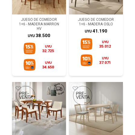
JUEGO DE COMEDOR
JUEGO DE COMEDOR
1+6 - MADERA MARRON
1+6 - MADERA OSLO
HV
41.190
UYU
38.500
UYU
UYU
35.012
UYU
32.725
UYU
37.071
UYU
34.650