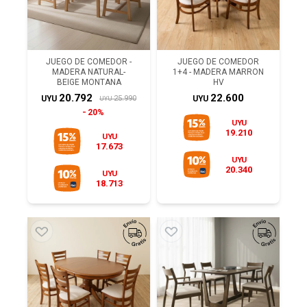
JUEGO DE COMEDOR -
JUEGO DE COMEDOR
MADERA NATURAL-
1+4 - MADERA MARRON
BEIGE MONTANA
HV
20.792
22.600
25.990
UYU
UYU
UYU
20%
UYU
19.210
UYU
17.673
UYU
20.340
UYU
18.713