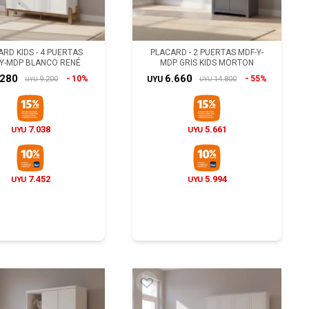
RD KIDS - 4 PUERTAS
PLACARD - 2 PUERTAS MDF-Y-
Y-MDP BLANCO RENÉ
MDP GRIS KIDS MORTON
.280
6.660
10%
55%
9.200
14.800
UYU
UYU
UYU
7.038
5.661
UYU
UYU
7.452
5.994
UYU
UYU