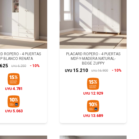
D ROPERO - 4 PUERTAS
PLACARD ROPERO - 4 PUERTAS
P BLANCO RENATA
MDF-Y-MADERA NATURAL-
BEIGE ZUPPY
.625
10%
6.250
UYU
15.210
10%
16.900
UYU
UYU
4.781
UYU
12.929
UYU
5.063
UYU
13.689
UYU