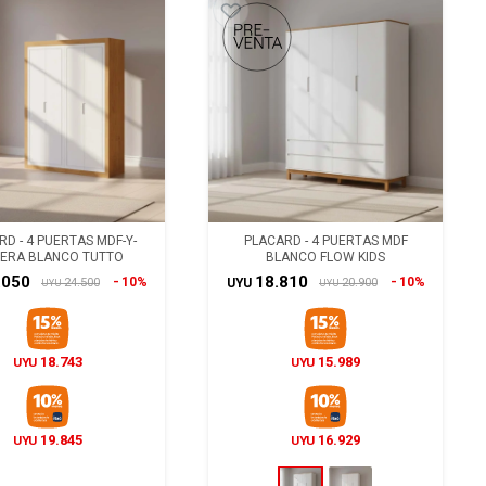
D - 4 PUERTAS MDF-Y-
PLACARD - 4 PUERTAS MDF
ERA BLANCO TUTTO
BLANCO FLOW KIDS
.050
18.810
10%
10%
24.500
20.900
UYU
UYU
UYU
18.743
15.989
UYU
UYU
19.845
16.929
UYU
UYU