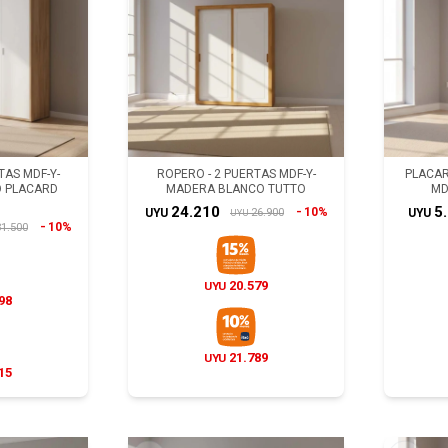
RTAS MDF-Y-
ROPERO - 2 PUERTAS MDF-Y-
PLACAR
 PLACARD
MADERA BLANCO TUTTO
MD
24.210
5
10%
26.900
UYU
UYU
UYU
10%
1.500
20.579
UYU
98
21.789
UYU
15