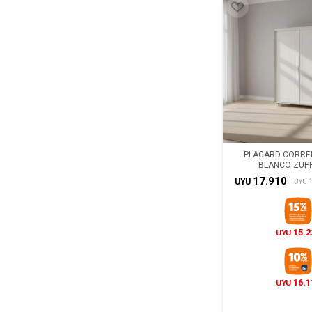
PLACARD CORRED
BLANCO ZUPP
17.910
1
UYU
UYU
15.2
UYU
16.1
UYU