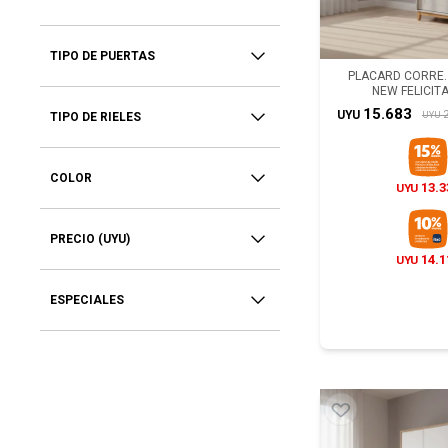
TIPO DE PUERTAS
PLACARD CORRE. 
NEW FELICITA
15.683
2
UYU
UYU
TIPO DE RIELES
COLOR
13.3
UYU
PRECIO
(UYU)
14.1
UYU
ESPECIALES