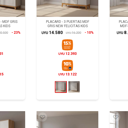
- MDF GRIS
PLACARD - 3 PUERTAS MDF
PLACA
S KIDS
GRIS NEW FELICITAS KIDS
MDF-
14.580
8
23%
10%
0.500
16.200
UYU
UYU
UYU
31
12.393
UYU
15
13.122
UYU