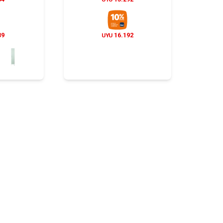
39
16.192
UYU