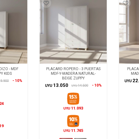
IZO - MDF
PLACARD ROPERO - 3 PUERTAS
PLACAR
Y KIDS
MDF-Y-MADERA NATURAL-
MAD
BEIGE ZUPPY
22
10%
9.900
UYU
13.050
10%
14.500
UYU
UYU
24
11.093
UYU
19
11.745
UYU