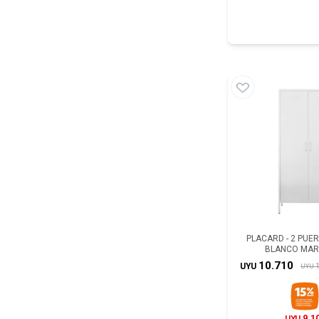
PLACARD - 2 PUE
BLANCO MAR
10.710
1
UYU
UYU
9.1
UYU