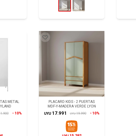
RTAS METAL
PLACARD KIDS - 2 PUERTAS
YLAND
MDF-Y-MADERA VERDE LYON
17.991
10%
10%
1.900
19.990
UYU
UYU
04
15.292
UYU