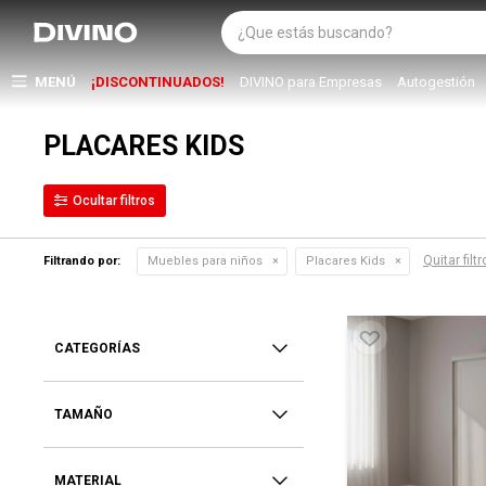
MENÚ
¡DISCONTINUADOS!
DIVINO para Empresas
Autogestión
PLACARES KIDS
Quitar filt
Filtrando por:
Muebles para niños
Placares Kids
CATEGORÍAS
TAMAÑO
MATERIAL