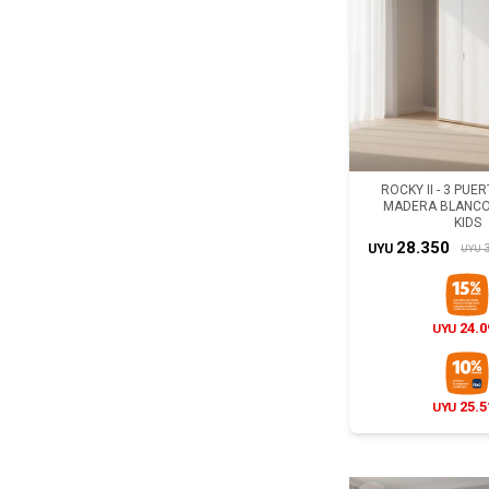
ROCKY II - 3 PUE
MADERA BLANCO
KIDS
28.350
3
UYU
UYU
24.0
UYU
25.5
UYU