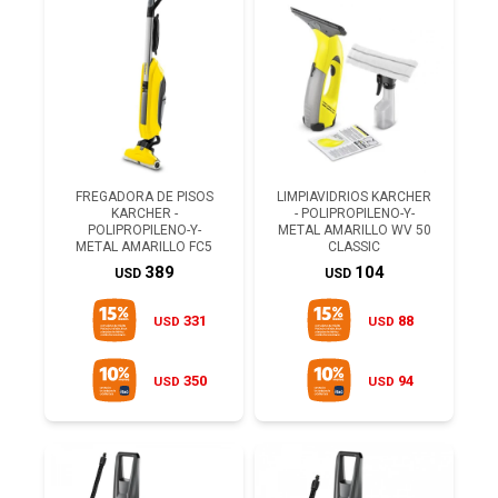
FREGADORA DE PISOS
LIMPIAVIDRIOS KARCHER
KARCHER -
- POLIPROPILENO-Y-
POLIPROPILENO-Y-
METAL AMARILLO WV 50
METAL AMARILLO FC5
CLASSIC
389
104
USD
USD
331
88
USD
USD
350
94
USD
USD