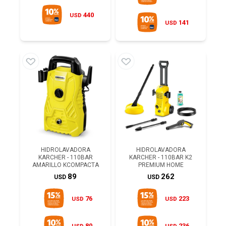
440
USD
141
USD
HIDROLAVADORA
HIDROLAVADORA
KARCHER - 110BAR
KARCHER - 110BAR K2
AMARILLO KCOMPACTA
PREMIUM HOME
89
262
USD
USD
76
223
USD
USD
80
236
USD
USD