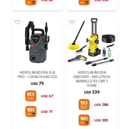
HIDROLAVADORA GLA
HIDROLAVADORA
PRO - 1200W HL680/220
KARCHER - 380-LITROS
AMARILLO K3 CAR Y
79
USD
HOME
339
USD
67
USD
288
USD
71
USD
305
USD