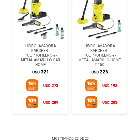
HIDROLAVADORA
HIDROLAVADORA
KARCHER -
KARCHER -
POLIPROPILENO-Y-
POLIPROPILENO-Y-
METAL AMARILLO CAR
METAL AMARILLO HOME
HOME
T 150
321
226
USD
USD
273
192
USD
USD
289
203
USD
USD
MOSTRANDO
20
DE
20