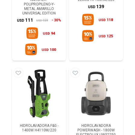
POLIPROPILENO-Y-
139
USD
METAL AMARILLO
UNIVERSAL EDITION
118
111
USD
30%
159
USD
USD
94
USD
125
USD
100
USD
HIDROLAVADORA F&G -
HIDROLAVADORA
1400W H4110M/220
POWERWASH - 1800W
ELECTROLUX UWS2250