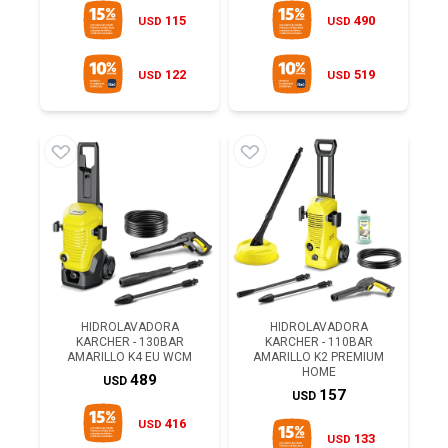
115
490
USD
USD
122
519
USD
USD
HIDROLAVADORA
HIDROLAVADORA
KARCHER - 130BAR
KARCHER - 110BAR
AMARILLO K4 EU WCM
AMARILLO K2 PREMIUM
HOME
489
USD
157
USD
416
USD
133
USD