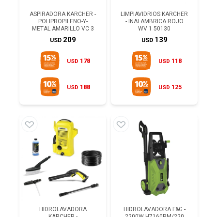
ASPIRADORA KARCHER -
LIMPIAVIDRIOS KARCHER
POLIPROPILENO-Y-
- INALAMBRICA ROJO
METAL AMARILLO VC 3
WV 1 50130
209
139
USD
USD
178
118
USD
USD
188
125
USD
USD
HIDROLAVADORA
HIDROLAVADORA F&G -
KARCHER -
2200W H7160RM/220