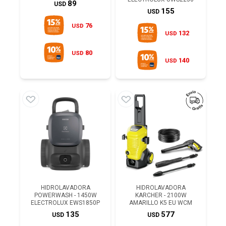
89
USD
155
USD
76
USD
132
USD
80
USD
140
USD
HIDROLAVADORA
HIDROLAVADORA
POWERWASH - 1450W
KARCHER - 2100W
ELECTROLUX EWS1850P
AMARILLO K5 EU WCM
135
577
USD
USD