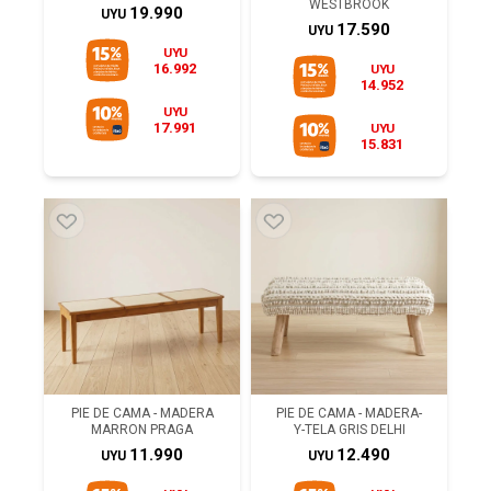
WESTBROOK
19.990
UYU
17.590
UYU
UYU
16.992
UYU
14.952
UYU
17.991
UYU
15.831
PIE DE CAMA - MADERA
PIE DE CAMA - MADERA-
MARRON PRAGA
Y-TELA GRIS DELHI
11.990
12.490
UYU
UYU