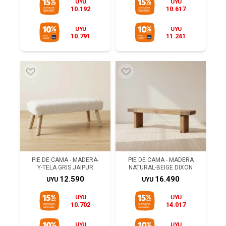
UYU
UYU
10.192
10.617
UYU
UYU
10.791
11.241
PIE DE CAMA - MADERA-
PIE DE CAMA - MADERA
Y-TELA GRIS JAIPUR
NATURAL-BEIGE DIXON
12.590
16.490
UYU
UYU
UYU
UYU
10.702
14.017
UYU
UYU