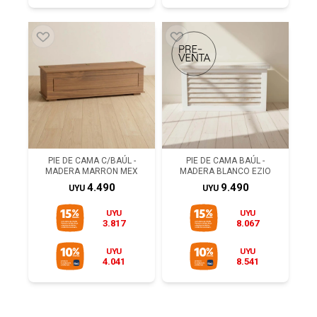
PIE DE CAMA C/BAÚL -
PIE DE CAMA BAÚL -
MADERA MARRON MEX
MADERA BLANCO EZIO
4.490
9.490
UYU
UYU
UYU
UYU
3.817
8.067
UYU
UYU
4.041
8.541