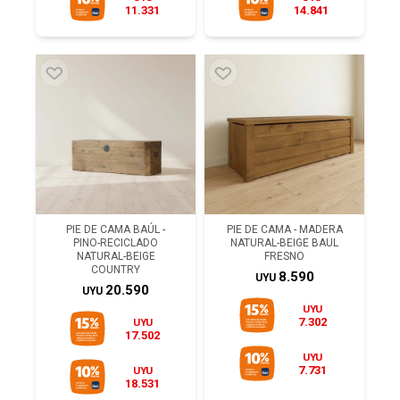
11.331
14.841
PIE DE CAMA BAÚL -
PIE DE CAMA - MADERA
PINO-RECICLADO
NATURAL-BEIGE BAUL
NATURAL-BEIGE
FRESNO
COUNTRY
8.590
UYU
20.590
UYU
UYU
7.302
UYU
17.502
UYU
7.731
UYU
18.531