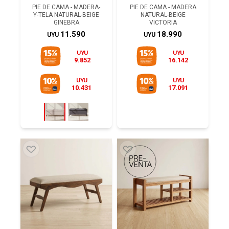
PIE DE CAMA - MADERA-
PIE DE CAMA - MADERA
Y-TELA NATURAL-BEIGE
NATURAL-BEIGE
GINEBRA
VICTORIA
11.590
18.990
UYU
UYU
UYU
UYU
9.852
16.142
UYU
UYU
10.431
17.091