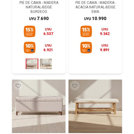
PIE DE CAMA - MADERA
PIE DE CAMA - MADERA-
NATURAL-BEIGE
ACACIA NATURAL-BEIGE
BURDEOS
EMA
7.690
10.990
UYU
UYU
UYU
UYU
6.537
9.342
UYU
UYU
6.921
9.891