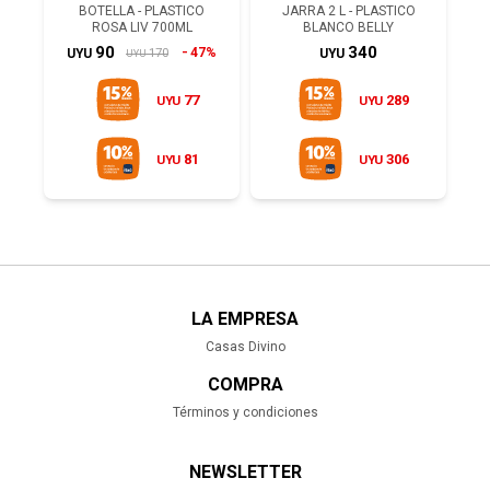
BOTELLA - PLASTICO
JARRA 2 L - PLASTICO
ROSA LIV 700ML
BLANCO BELLY
90
340
47%
170
UYU
UYU
UYU
77
289
UYU
UYU
81
306
UYU
UYU
LA EMPRESA
Casas Divino
COMPRA
Términos y condiciones
NEWSLETTER