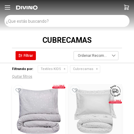

CUBRECAMAS
Recomendados
Filtrando por:
Textiles KIDS
Cubrecamas
Quitar filtros