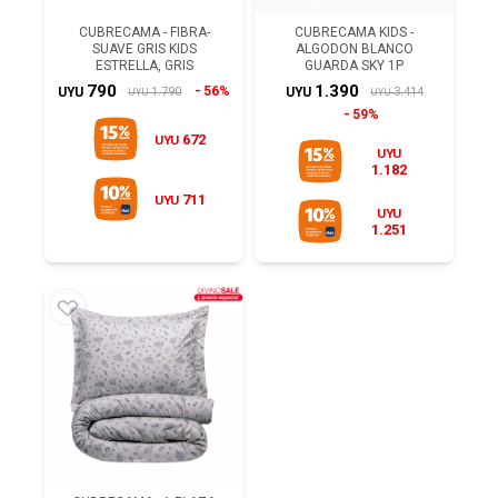
CUBRECAMA - FIBRA-
CUBRECAMA KIDS -
SUAVE GRIS KIDS
ALGODON BLANCO
ESTRELLA, GRIS
GUARDA SKY 1P
790
1.390
56%
1.790
3.414
UYU
UYU
UYU
UYU
59%
672
UYU
UYU
1.182
711
UYU
UYU
1.251