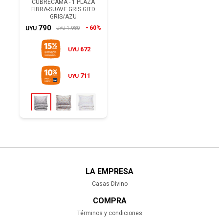
CUBRECAMA - 1 PLAZA
FIBRA-SUAVE GRIS GITD
GRIS/AZU
790
60%
1.980
UYU
UYU
672
UYU
711
UYU
LA EMPRESA
Casas Divino
COMPRA
Términos y condiciones