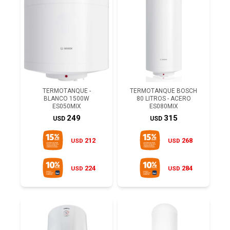
TERMOTANQUE -
TERMOTANQUE BOSCH
BLANCO 1500W
80 LITROS - ACERO
ES050MIX
ES080MIX
249
315
USD
USD
212
268
USD
USD
224
284
USD
USD