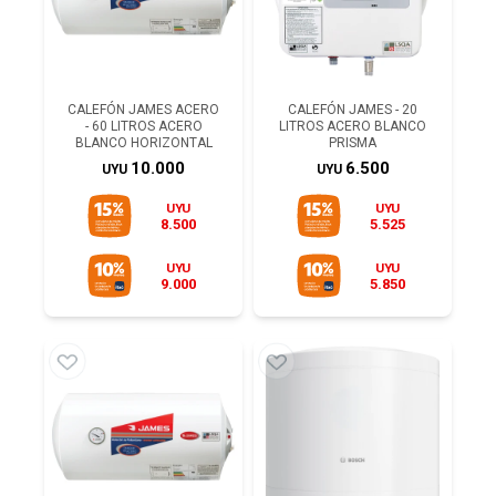
CALEFÓN JAMES ACERO
CALEFÓN JAMES - 20
- 60 LITROS ACERO
LITROS ACERO BLANCO
BLANCO HORIZONTAL
PRISMA
10.000
6.500
UYU
UYU
UYU
UYU
8.500
5.525
UYU
UYU
9.000
5.850