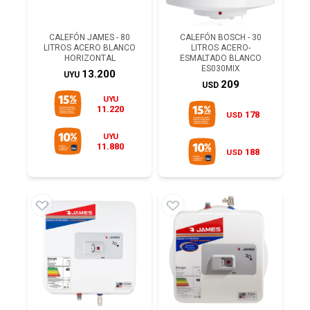
CALEFÓN JAMES - 80
CALEFÓN BOSCH - 30
LITROS ACERO BLANCO
LITROS ACERO-
HORIZONTAL
ESMALTADO BLANCO
ES030MIX
13.200
UYU
209
USD
UYU
11.220
178
USD
UYU
11.880
188
USD