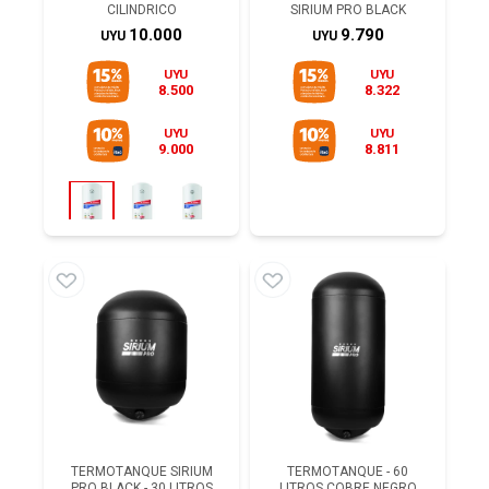
CILINDRICO
SIRIUM PRO BLACK
10.000
9.790
UYU
UYU
UYU
UYU
8.500
8.322
UYU
UYU
9.000
8.811
TERMOTANQUE SIRIUM
TERMOTANQUE - 60
PRO BLACK - 30 LITROS
LITROS COBRE NEGRO