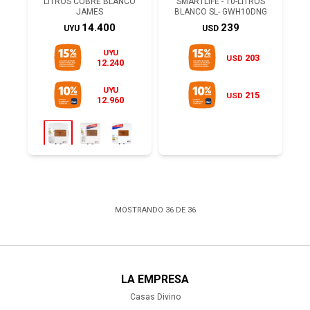
LITROS COBRE BLANCO
SMARTLIFE - 10-LITROS
JAMES
BLANCO SL- GWH10DNG
14.400
239
UYU
USD
UYU
203
USD
12.240
UYU
215
USD
12.960
MOSTRANDO
36
DE
36
LA EMPRESA
Casas Divino