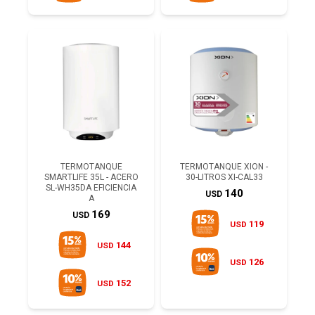
TERMOTANQUE
TERMOTANQUE XION -
SMARTLIFE 35L - ACERO
30-LITROS XI-CAL33
SL-WH35DA EFICIENCIA
140
USD
A
169
USD
119
USD
144
USD
126
USD
152
USD