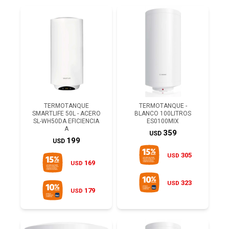
TERMOTANQUE
TERMOTANQUE -
SMARTLIFE 50L - ACERO
BLANCO 100LITROS
SL-WH50DA EFICIENCIA
ES0100MIX
A
359
USD
199
USD
305
USD
169
USD
323
USD
179
USD