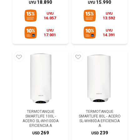
18.890
15.990
UYU
UYU
UYU
UYU
16.057
13.592
UYU
UYU
17.001
14.391
TERMOTANQUE
TERMOTANQUE
SMARTLIFE 100L -
SMARTLIFE 80L - ACERO
ACERO SL-WH100DA
SL-WH80DA EFICIENCIA
EFICIENCIA A
A
269
239
USD
USD