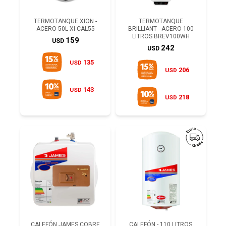
TERMOTANQUE XION -
TERMOTANQUE
ACERO 50L XI-CAL55
BRILLIANT - ACERO 100
LITROS BREV100WH
159
USD
242
USD
135
USD
206
USD
143
USD
218
USD
CALEFÓN JAMES COBRE
CALEFÓN - 110 LITROS