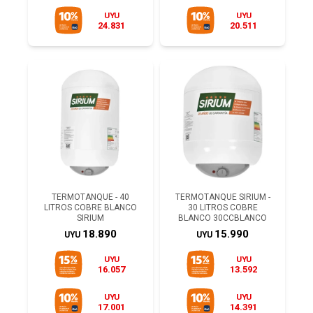
UYU
UYU
24.831
20.511
TERMOTANQUE - 40
TERMOTANQUE SIRIUM -
LITROS COBRE BLANCO
30 LITROS COBRE
SIRIUM
BLANCO 30CCBLANCO
18.890
15.990
UYU
UYU
UYU
UYU
16.057
13.592
UYU
UYU
17.001
14.391