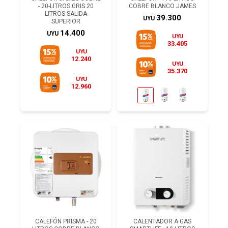
- 20-LITROS GRIS 20
COBRE BLANCO JAMES
LITROS SALIDA
39.300
UYU
SUPERIOR
14.400
UYU
UYU
33.405
UYU
12.240
UYU
35.370
UYU
12.960
CALEFÓN PRISMA - 20
CALENTADOR A GAS