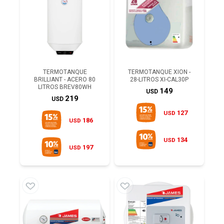
TERMOTANQUE
TERMOTANQUE XION -
BRILLIANT - ACERO 80
28-LITROS XI-CAL30P
LITROS BREV80WH
149
USD
219
USD
127
USD
186
USD
134
USD
197
USD