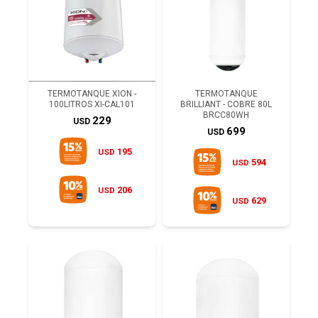
TERMOTANQUE XION -
TERMOTANQUE
100LITROS XI-CAL101
BRILLIANT - COBRE 80L
BRCC80WH
229
USD
699
USD
195
USD
594
USD
206
USD
629
USD