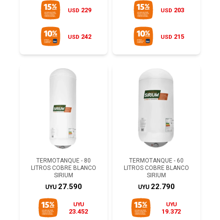
229
203
USD
USD
242
215
USD
USD
TERMOTANQUE - 80
TERMOTANQUE - 60
LITROS COBRE BLANCO
LITROS COBRE BLANCO
SIRIUM
SIRIUM
27.590
22.790
UYU
UYU
UYU
UYU
23.452
19.372