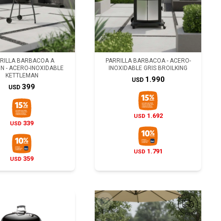
RILLA BARBACOA A
PARRILLA BARBACOA - ACERO-
N - ACERO-INOXIDABLE
INOXIDABLE GRIS BROILKING
KETTLEMAN
1.990
USD
399
USD
1.692
USD
339
USD
1.791
USD
359
USD