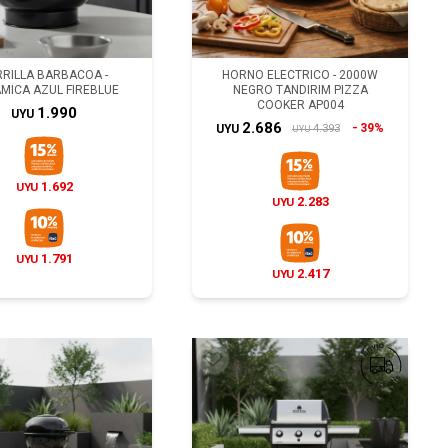
RRILLA BARBACOA -
HORNO ELECTRICO - 2000W
MICA AZUL FIREBLUE
NEGRO TANDIRIM PIZZA
COOKER AP004
1.990
UYU
2.686
39%
4.393
UYU
UYU
1.692
UYU
2.283
UYU
1.791
UYU
2.417
UYU