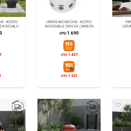
A - ACERO-
JARRA INICIADORA - ACERO-
PA
NDA REGALO
INOXIDABLE GRIS DE CARBÓN
CERA
0
1.690
UYU
7
1.437
UYU
1
1.521
UYU