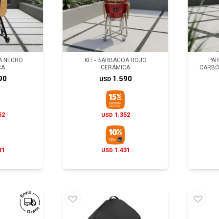
OA NEGRO
KIT - BARBACOA ROJO
PAR
CA
CERÁMICA
CARBÓ
90
1.590
USD
52
1.352
USD
31
1.431
USD