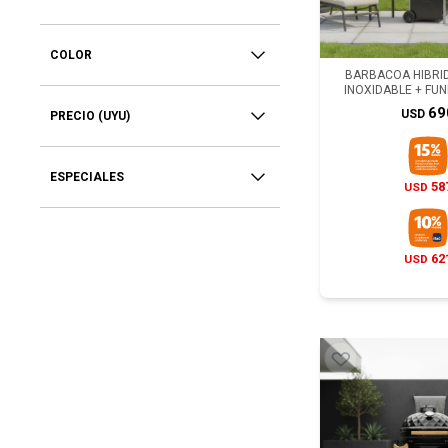
COLOR
BARBACOA HIBRID
INOXIDABLE + FU
69
USD
PRECIO
(UYU)
ESPECIALES
58
USD
62
USD