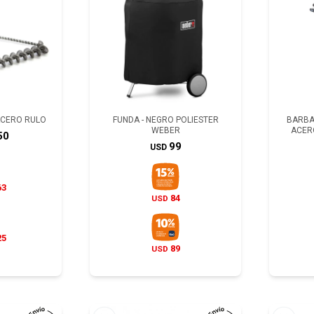
ACERO RULO
FUNDA - NEGRO POLIESTER
BARBA
WEBER
ACER
50
99
USD
63
84
USD
25
89
USD