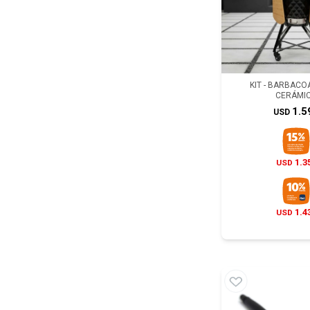
KIT - BARBAC
CERÁMI
1.5
USD
1.3
USD
1.4
USD