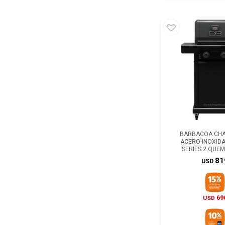
BARBACOA CHA
ACERO-INOXID
SERIES 2 QUE
81
USD
69
USD