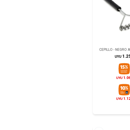
CEPILLO - NEGRO 
1.2
UYU
1.0
UYU
1.1
UYU